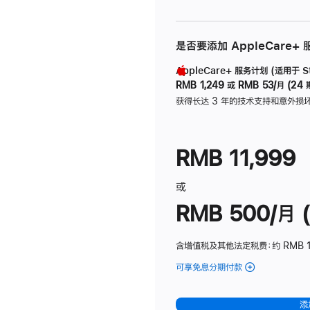
是否要添加 AppleCare+
AppleCare+ 服务计划 (适用于 Stu
RMB 1,249
或
RMB 53/月 (24 
获得长达 3 年的技术支持和意外损
RMB 11,999
或
RMB 500/月 (
含增值税及其他法定税费
：约 RMB 
可享免息分期付款
(Studio
Display
-
添