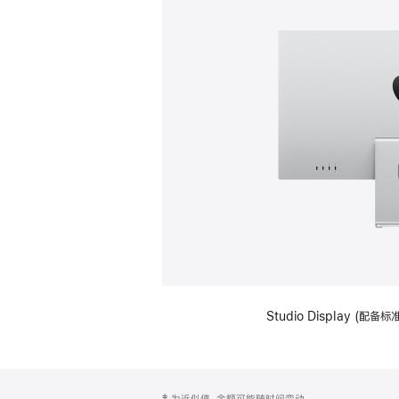
Studio Display (
网
脚