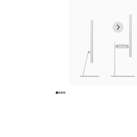
上
下
一
一
张
张
图
图
库
库
图
图
片
片
-
-
支
支
架
架