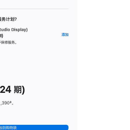
 服务计划？
dio Display)
AppleCare+
添加
期)
服
坏保修服务。
务
计
划
(适
用
于
24 期)
Studio
Display)
1,390
脚
‡。
注
加到购物袋