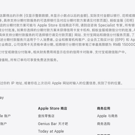
算得出的示例 (仅显示整数数额，未显示小数点以后的金额)，实际支付金额以银行、花呗或
等，具体支持分期付款服务的可选择银行及对应分期付款方案请见付款页面)、蚂蚁金服 (花呗
售店的分期付款方案可能与 Apple Store 在线商店不同，请到店咨询 Specialist 专
分付批准。如果你选择的分期付款方案未获得信用卡发卡机构、蚂蚁金服或微信分付的批准，Ap
具体支持分期付款服务的可选择银行请见付款页面) 网站、支付宝网站和微信分付服务页面，
期付款服务只适用于个人消费者。企业和教育机构客户、企业员工购买计划 (EPP) 和 Appl
企业商店。公司信用卡无资格申请分期。招商银行分期付款单笔订单最高限额为 RMB 150000
支付宝或微信分付账单。相关财务费用将显示在你的信用卡对账单、支付宝或微信账户中。
增值税。所有订单均可享受免费送货服务。
的 IP 地址，或者你在上次访问 Apple 网站时输入的位置信息，找到了你的位置。
ay
Apple Store 商店
商务应用
le 账户
查找零售店
Apple 与商务
e 账户
Genius Bar 天才吧
商务选购
Today at Apple