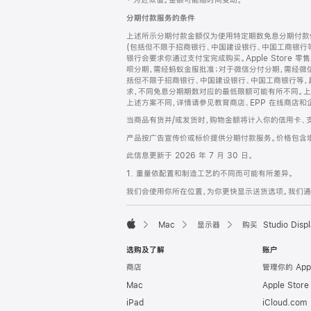
‡ 为近似值。金额可能随时间变动。
注
页
分期付款服务的条件
页
上述所示分期付款金额仅为使用特定期数免息分期付款估
脚
(包括但不限于招商银行、中国建设银行、中国工商银行
银行会要求你通过支付宝完成购买。Apple Store 零
呗分期，需经蚂蚁金服批准；对于微信分付分期，需经微信
括但不限于招商银行、中国建设银行、中国工商银行等，
求，不同免息分期期数对应的最低限额可能有所不同。上述分
上述方案不同，详情请参见教育商店、EPP 在线商店和
当商品有货并/或发货时，购物金额将计入你的信用卡、
产品按广告宣传价或标价提供分期付款服务。价格包含
此信息更新于 2026 年 7 月 30 日。
1. 重量依配置和制造工艺的不同而可能有所差异。
我们会使用你所在位置，为你更快显示送货选项。我们通过你
Mac
显示器
购买 Studio Displ
Apple
选购及了解
账户
商店
管理你的 App
Mac
Apple Stor
iPad
iCloud.com