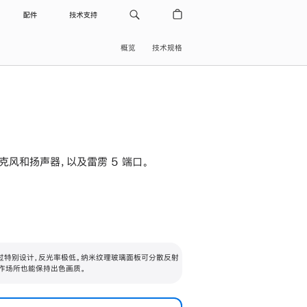
配件
技术支持
概览
技术规格
级麦克风和扬声器，以及雷雳 5 端口。
过特别设计，反光率极低。纳米纹理玻璃面板可分散反射
作场所也能保持出色画质。