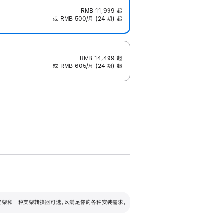
RMB 11,999
起
或 RMB 500/月 (24 期) 起
RMB 14,499
起
或 RMB 605/月 (24 期) 起
配可调倾斜度及高度的支架，额外增加 105
VESA 支架转换器
 有两种支架和一种支架转换器可选，以满足你的各种安装需求。
毫米的高度调节范围。
容的支架 (未随附)