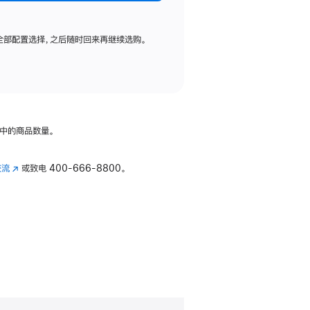
全部配置选择，之后随时回来再继续选购。
中的商品数量。
交流
(在
或致电
400-666-8800。
新
窗
口
中
打
开)