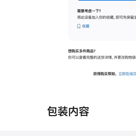
标
准
需要考虑一下？
玻
将此设备加入你的收藏，即可先保留
璃
面
收藏
板
-
可
想购买多件商品？
调
你可以查看完整的送货详情，并更改购物袋
倾
斜
度
获得购买帮助，
立即在线
的
支
架
的
分
包装内容
期
付
款
选
项)