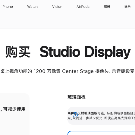
iPhone
Watch
Vision
AirPods
家居
娱乐
购买 Studio Display
桌上视角功能的 1200 万像素 Center Stage 摄像头、录音棚
玻璃面板
，可减少使用
纳米纹理玻璃面板可进一步减少反光，即使在
两种抗反射玻璃面板可选。
标配的玻璃面板经
。
有高亮光源的场所使用，也能保持出色画质。
展
光，从而进一步减少反光，即使在高亮光源的工
开