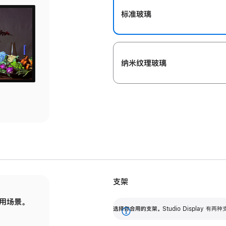
标准玻璃
纳米纹理玻璃
支架
用场景。
标配可调倾斜度的支架，提供 30 度的倾斜度
选
选择你合用的支架。
Studio Display
调节范围。
展