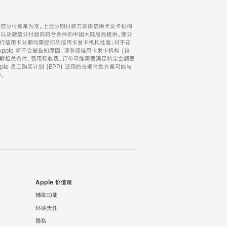
微信分付账单为准。上述分期付款方案由信用卡发卡机构
) 以及微信分付面向符合条件的中国大陆居民提供。部分
家。所有银行信用卡分期均需经你的信用卡发卡机构批准；对于花
ple 将不会被告知原因。请参阅信用卡发卡机构 (包
了解相关条件、费用和收费。订单可能需要满足特定金额要
e 员工购买计划 (EPP) 适用的分期付款方案可能与
。
Apple 价值观
辅助功能
环境责任
隐私