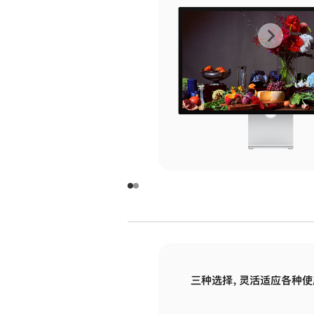
上
下
一
一
张
张
图
图
库
库
图
图
片
片
-
-
玻
玻
璃
璃
三种选择，灵活适应各种使
面
面
板
板