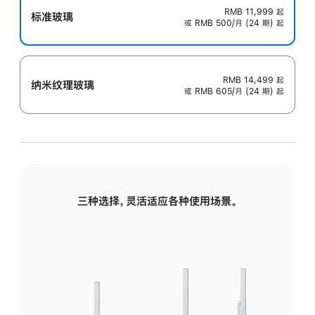
RMB 11,999
起
标准玻璃
或 RMB 500/月 (24 期) 起
RMB 14,499
起
纳米纹理玻璃
或 RMB 605/月 (24 期) 起
三种选择，灵活适应各种使用场景。
标