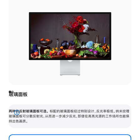
玻璃面板
两种抗反射玻璃面板可选。
标配的玻璃面板经过特别设计，反光率极低。纳米纹理
展
玻璃面板可分散反射光，从而进一步减少反光，即使在高亮光源的工作场所也能保
持出色画质。
开