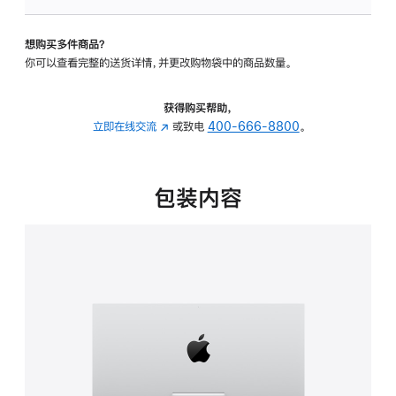
可
调
想购买多件商品？
倾
你可以查看完整的送货详情，并更改购物袋中的商品数量。
斜
度
的
获得购买帮助，
支
立即在线交流
(在
或致电
400-666-8800
。
架
新
的
窗
分
口
包装内容
期
中
付
打
款
开)
选
项)