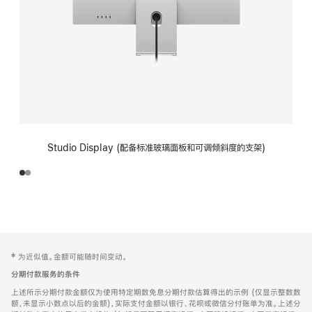
Studio Display (配备标准玻璃面板和可调倾斜度的支架)
网
脚
‡ 为近似值。金额可能随时间变动。
注
页
分期付款服务的条件
页
上述所示分期付款金额仅为使用特定期数免息分期付款估算得出的示例 (仅显示整数数
脚
额，未显示小数点以后的金额)，实际支付金额以银行、花呗或微信分付账单为准。上述分