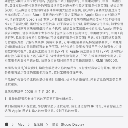
期付款方案由信用卡发卡机构 (包括但不限于招商银行、中国建设银行、中国工商银行
等，具体支持分期付款服务的可选择银行及对应分期付款方案请见付款页面)、蚂蚁金服
(花呗) 以及微信分付面向符合条件的中国大陆居民提供。部分银行会要求你通过支付
宝完成购买。Apple Store 零售店的分期付款方案可能与 Apple Store 在线商店不
同，请到店咨询 Specialist 专家。所有银行信用卡分期均需经你的信用卡发卡机构批
准；对于花呗分期，需经蚂蚁金服批准；对于微信分付分期，需经微信分付批准。如果你选
择的分期付款方案未获得信用卡发卡机构、蚂蚁金服或微信分付的批准，Apple 将不会
被告知原因。请参阅信用卡发卡机构 (包括但不限于招商银行、中国建设银行、中国工商
银行等，具体支持分期付款服务的可选择银行请见付款页面) 网站、支付宝网站和微信
分付服务页面，了解相关条件、费用和收费。订单可能需要满足特定金额要求，不同免息
分期期数对应的最低限额可能有所不同。上述分期付款服务只适用于个人消费者。企业
和教育机构客户、企业员工购买计划 (EPP) 和 Apple 员工购买计划 (EPP) 适用的分
期付款方案可能与上述方案不同，详情请参见教育商店、EPP 在线商店和企业商店。公
司信用卡无资格申请分期。招商银行分期付款单笔订单最高限额为 RMB 150000。
当商品有货并/或发货时，购物金额将计入你的信用卡、支付宝或微信分付账单。相关财
务费用将显示在你的信用卡对账单、支付宝或微信账户中。
产品按广告宣传价或标价提供分期付款服务。价格包含增值税。所有订单均可享受免费
送货服务。
此信息更新于 2026 年 7 月 30 日。
1. 重量依配置和制造工艺的不同而可能有所差异。
我们会使用你所在位置，为你更快显示送货选项。我们通过你的 IP 地址，或者你在上次
访问 Apple 网站时输入的位置信息，找到了你的位置。
Mac
显示器
购买 Studio Display