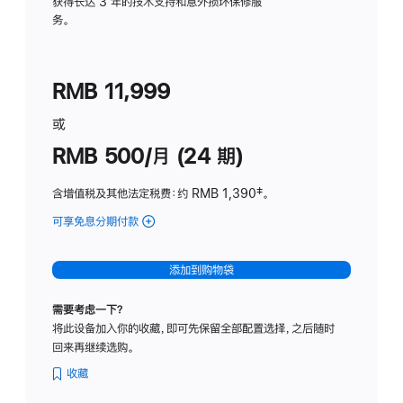
务
获得长达 3 年的技术支持和意外损坏保修服
务。
计
划
(适
RMB 11,999
用
于
或
Studio
RMB 500/月 (24 期)
Display
含增值税及其他法定税费
：约 RMB 1,390
脚
‡。
注
可享免息分期付款
(Studio
Display
-
添加到购物袋
标
准
需要考虑一下？
玻
将此设备加入你的收藏，即可先保留全部配置选择，之后随时
璃
回来再继续选购。
面
板
收藏
-