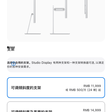
支架
选择你合用的支架。
Studio Display 有两种支架和一种支架转换器可选，以满足
展
你的各种安装需求。
开
RMB 11,999
可调倾斜度的支架
或 RMB 500/月 (24 期) 起
RMB 14,999
可调倾斜度及高‍度的支‍架