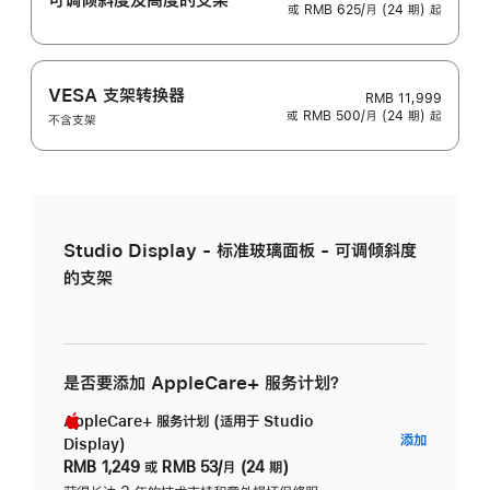
或 RMB 625/月 (24 期) 起
VESA 支架转换器
RMB 11,999
或 RMB 500/月 (24 期) 起
不含支架
Studio Display - 标准玻璃面板 - 可调倾斜度
的支架
是否要添加 AppleCare+ 服务计划？
AppleCare+ 服务计划 (适用于 Studio
AppleC
添加
Display)
服
RMB 1,249
或
RMB 53/月 (24 期)