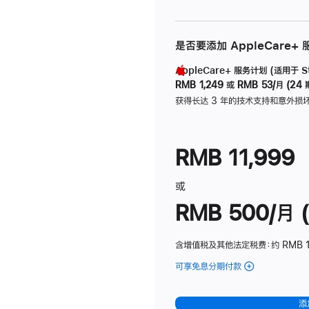
是否要添加 AppleCare+
AppleCare+ 服务计划 (适用于 Stu
RMB 1,249
或
RMB 53/月 (24 
获得长达 3 年的技术支持和意外损
RMB 11,999
或
RMB 500/月 (
含增值税及其他法定税费
：约 RMB 
可享免息分期付款
(Studio
Display
-
添