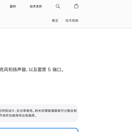
配件
技术支持
概览
技术规格
级麦克风和扬声器，以及雷雳 5 端口。
过特别设计，反光率极低。纳米纹理玻璃面板可分散反射
作场所也能保持出色画质。