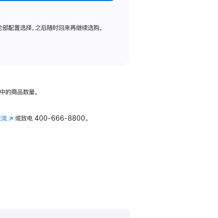
全部配置选择，之后随时回来再继续选购。
中的商品数量。
交流
(在
或致电
400-666-8800。
新
窗
口
中
打
开)