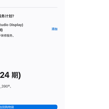
 服务计划？
dio Display)
AppleCare+
添加
期)
服
坏保修服务。
务
计
划
(适
用
于
24 期)
Studio
Display)
1,390
脚
‡。
注
加到购物袋