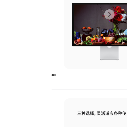
上
下
一
一
张
张
图
图
库
库
图
图
片
片
-
-
玻
玻
璃
璃
三种选择，灵活适应各种使
面
面
板
板