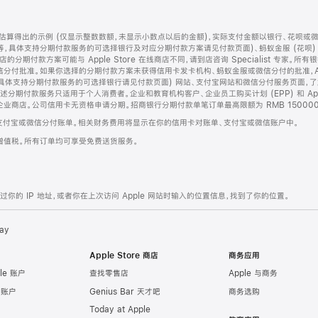
算得出的示例 (仅显示整数数额，未显示小数点以后的金额)，实际支付金额以银行、花呗或
等，具体支持分期付款服务的可选择银行及对应分期付款方案请见付款页面)、蚂蚁金服 (花呗
售店的分期付款方案可能与 Apple Store 在线商店不同，请到店咨询 Specialist 专
分付批准。如果你选择的分期付款方案未获得信用卡发卡机构、蚂蚁金服或微信分付的批准，Ap
具体支持分期付款服务的可选择银行请见付款页面) 网站、支付宝网站和微信分付服务页面，
期付款服务只适用于个人消费者。企业和教育机构客户、企业员工购买计划 (EPP) 和 Appl
企业商店。公司信用卡无资格申请分期。招商银行分期付款单笔订单最高限额为 RMB 150000
支付宝或微信分付账单。相关财务费用将显示在你的信用卡对账单、支付宝或微信账户中。
增值税。所有订单均可享受免费送货服务。
的 IP 地址，或者你在上次访问 Apple 网站时输入的位置信息，找到了你的位置。
ay
Apple Store 商店
商务应用
le 账户
查找零售店
Apple 与商务
e 账户
Genius Bar 天才吧
商务选购
Today at Apple