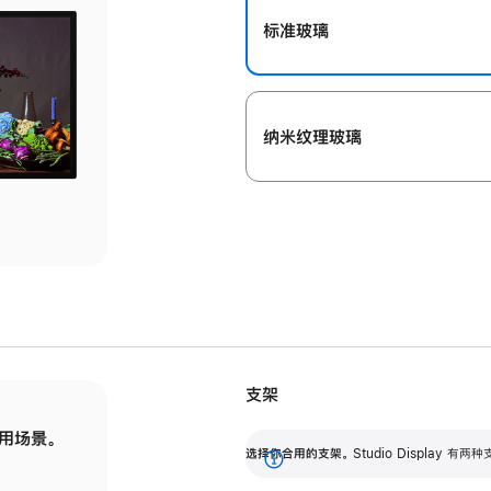
标准玻璃
纳米纹理玻璃
支架
用场景。
标配可调倾斜度的支架，提供 30 度的倾斜度
选
选择你合用的支架。
Studio Display
调节范围。
展