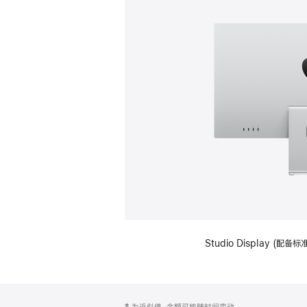
Studio Display (
网
脚