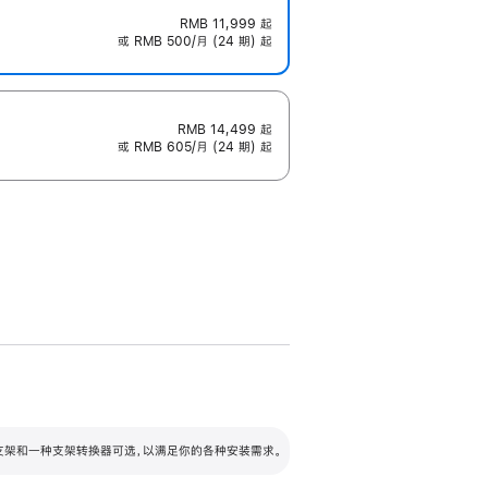
RMB 11,999
起
或 RMB 500/月 (24 期) 起
RMB 14,499
起
或 RMB 605/月 (24 期) 起
配可调倾斜度及高度的支架，额外增加 105
VESA 支架转换器
 有两种支架和一种支架转换器可选，以满足你的各种安装需求。
毫米的高度调节范围。
容的支架 (未随附)