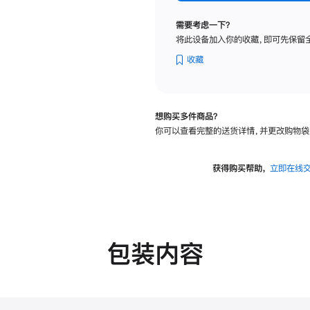
标
准
需要考虑一下？
玻
将此设备加入你的收藏，即可先保留
璃
面
收藏
板
-
可
想购买多件商品？
调
你可以查看完整的送货详情，并更改购物袋
倾
斜
度
获得购买帮助，
立即在线
的
支
架
的
分
包装内容
期
付
款
选
项)