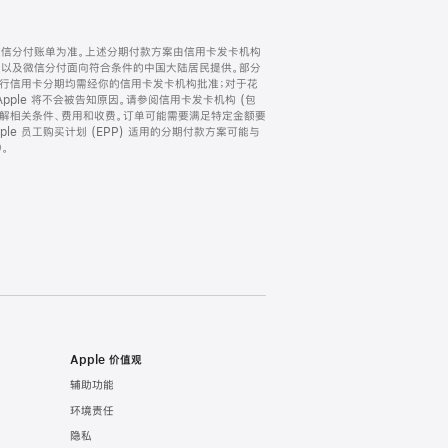
微信分付账单为准。上述分期付款方案由信用卡发卡机构
) 以及微信分付面向符合条件的中国大陆居民提供。部分
家。所有银行信用卡分期均需经你的信用卡发卡机构批准；对于花
ple 将不会被告知原因。请参阅信用卡发卡机构 (包
了解相关条件、费用和收费。订单可能需要满足特定金额要
e 员工购买计划 (EPP) 适用的分期付款方案可能与
。
Apple 价值观
辅助功能
环境责任
隐私