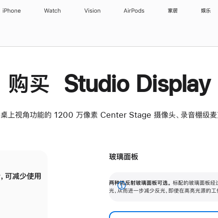
iPhone
Watch
Vision
AirPods
家居
娱乐
购买 Studio Display
桌上视角功能的 1200 万像素 Center Stage 摄像头、录音棚
玻璃面板
，可减少使用
纳米纹理玻璃面板可进一步减少反光，即使在
两种抗反射玻璃面板可选。
标配的玻璃面板经
。
有高亮光源的场所使用，也能保持出色画质。
展
光，从而进一步减少反光，即使在高亮光源的工
开