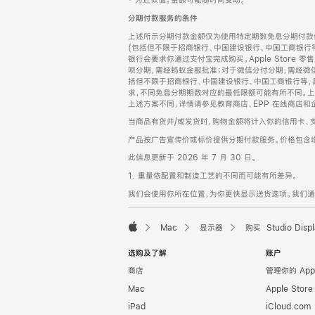
‡ 为近似值。金额可能随时间变动。
注
页
分期付款服务的条件
页
上述所示分期付款金额仅为使用特定期数免息分期付款估
脚
(包括但不限于招商银行、中国建设银行、中国工商银行
银行会要求你通过支付宝完成购买。Apple Store 零
呗分期，需经蚂蚁金服批准；对于微信分付分期，需经微信
括但不限于招商银行、中国建设银行、中国工商银行等，
求，不同免息分期期数对应的最低限额可能有所不同。上述分
上述方案不同，详情请参见教育商店、EPP 在线商店和
当商品有货并/或发货时，购物金额将计入你的信用卡、
产品按广告宣传价或标价提供分期付款服务。价格包含
此信息更新于 2026 年 7 月 30 日。
1. 重量依配置和制造工艺的不同而可能有所差异。
我们会使用你所在位置，为你更快显示送货选项。我们通过你
Mac
显示器
购买 Studio Displ
Apple
选购及了解
账户
商店
管理你的 App
Mac
Apple Stor
iPad
iCloud.com