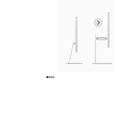
上
下
一
一
张
张
图
图
库
库
图
图
片
片
-
-
支
支
架
架