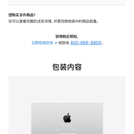
可
调
想购买多件商品？
倾
你可以查看完整的送货详情，并更改购物袋中的商品数量。
斜
度
的
获得购买帮助，
支
立即在线交流
(在
或致电
400-666-8800
。
架
新
的
窗
分
口
包装内容
期
中
付
打
款
开)
选
项)