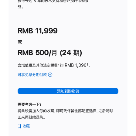
务
获得长达 3 年的技术支持和意外损坏保修服
务。
计
划
(适
RMB 11,999
用
于
或
Studio
RMB 500/月 (24 期)
Display
含增值税及其他法定税费
：约 RMB 1,390
脚
‡。
注
可享免息分期付款
(Studio
Display
-
添加到购物袋
标
准
需要考虑一下？
玻
将此设备加入你的收藏，即可先保留全部配置选择，之后随时
璃
回来再继续选购。
面
板
收藏
-