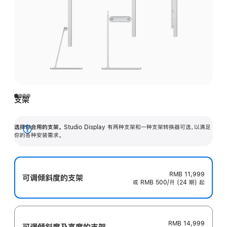
支架
选择你合用的支架。
Studio Display 有两种支架和一种支架转换器可选，以满足
展
你的各种安装需求。
开
RMB 11,999
可调倾斜度的支架
或 RMB 500/月 (24 期) 起
RMB 14,999
可调倾斜度及高‍度的支‍架