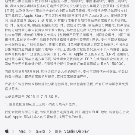
期付款方案由信用卡发卡机构 (包括但不限于招商银行、中国建设银行、中国工商银行
等，具体支持分期付款服务的可选择银行及对应分期付款方案请见付款页面)、蚂蚁金服
(花呗) 以及微信分付面向符合条件的中国大陆居民提供。部分银行会要求你通过支付
宝完成购买。Apple Store 零售店的分期付款方案可能与 Apple Store 在线商店不
同，请到店咨询 Specialist 专家。所有银行信用卡分期均需经你的信用卡发卡机构批
准；对于花呗分期，需经蚂蚁金服批准；对于微信分付分期，需经微信分付批准。如果你选
择的分期付款方案未获得信用卡发卡机构、蚂蚁金服或微信分付的批准，Apple 将不会
被告知原因。请参阅信用卡发卡机构 (包括但不限于招商银行、中国建设银行、中国工商
银行等，具体支持分期付款服务的可选择银行请见付款页面) 网站、支付宝网站和微信
分付服务页面，了解相关条件、费用和收费。订单可能需要满足特定金额要求，不同免息
分期期数对应的最低限额可能有所不同。上述分期付款服务只适用于个人消费者。企业
和教育机构客户、企业员工购买计划 (EPP) 和 Apple 员工购买计划 (EPP) 适用的分
期付款方案可能与上述方案不同，详情请参见教育商店、EPP 在线商店和企业商店。公
司信用卡无资格申请分期。招商银行分期付款单笔订单最高限额为 RMB 150000。
当商品有货并/或发货时，购物金额将计入你的信用卡、支付宝或微信分付账单。相关财
务费用将显示在你的信用卡对账单、支付宝或微信账户中。
产品按广告宣传价或标价提供分期付款服务。价格包含增值税。所有订单均可享受免费
送货服务。
此信息更新于 2026 年 7 月 30 日。
1. 重量依配置和制造工艺的不同而可能有所差异。
我们会使用你所在位置，为你更快显示送货选项。我们通过你的 IP 地址，或者你在上次
访问 Apple 网站时输入的位置信息，找到了你的位置。
Mac
显示器
购买 Studio Display