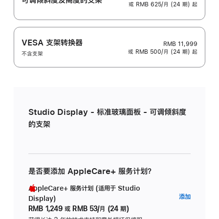
或 RMB 625/月 (24 期) 起
VESA 支架转换器
RMB 11,999
或 RMB 500/月 (24 期) 起
不含支架
Studio Display - 标准玻璃面板 - 可调倾斜度
的支架
是否要添加 AppleCare+ 服务计划？
AppleCare+ 服务计划 (适用于 Studio
AppleC
添加
Display)
服
RMB 1,249
或
RMB 53/月 (24 期)