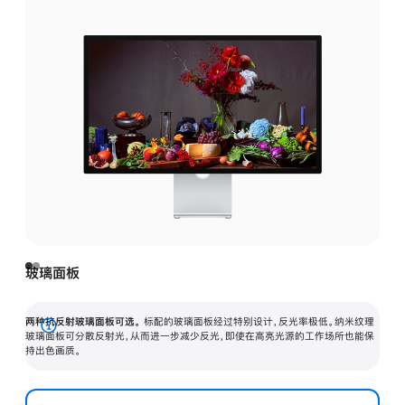
玻璃面板
两种抗反射玻璃面板可选。
标配的玻璃面板经过特别设计，反光率极低。纳米纹理
展
玻璃面板可分散反射光，从而进一步减少反光，即使在高亮光源的工作场所也能保
持出色画质。
开