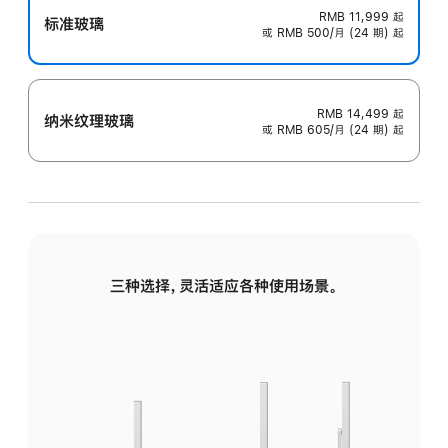
RMB 11,999
起
标准玻璃
或 RMB 500/月 (24 期) 起
RMB 14,499
起
纳米纹理玻璃
或 RMB 605/月 (24 期) 起
三种选择，灵活适应各种使用场景。
标