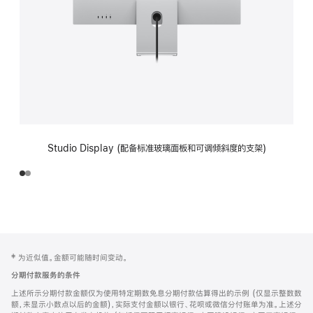
Studio Display (配备标准玻璃面板和可调倾斜度的支架)
网
脚
‡ 为近似值。金额可能随时间变动。
注
页
分期付款服务的条件
页
上述所示分期付款金额仅为使用特定期数免息分期付款估算得出的示例 (仅显示整数数
脚
额，未显示小数点以后的金额)，实际支付金额以银行、花呗或微信分付账单为准。上述分