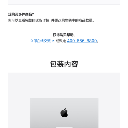
可
调
想购买多件商品？
倾
你可以查看完整的送货详情，并更改购物袋中的商品数量。
斜
度
的
获得购买帮助，
支
立即在线交流
(在
或致电
400-666-8800
。
架
新
的
窗
分
口
包装内容
期
中
付
打
款
开)
选
项)