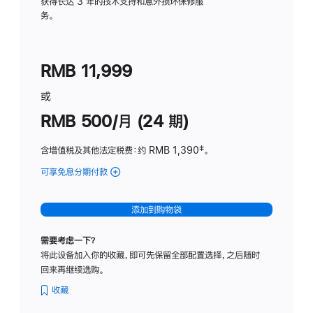
务
获得长达 3 年的技术支持和意外损坏保修服
务。
计
划
(适
RMB 11,999
用
于
或
Studio
RMB 500/月 (24 期)
Display
含增值税及其他法定税费
：约 RMB 1,390
脚
‡。
注
可享免息分期付款
(Studio
Display
-
添加到购物袋
标
准
需要考虑一下？
玻
将此设备加入你的收藏，即可先保留全部配置选择，之后随时
璃
回来再继续选购。
面
板
收藏
-