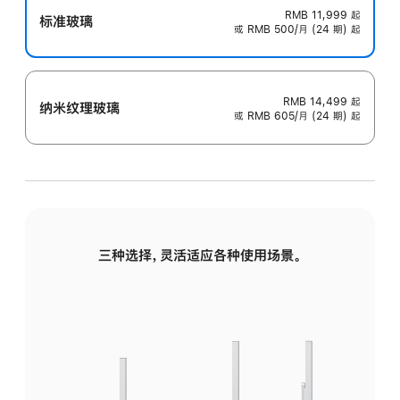
RMB 11,999
起
标准玻璃
或 RMB 500/月 (24 期) 起
RMB 14,499
起
纳米纹理玻璃
或 RMB 605/月 (24 期) 起
三种选择，灵活适应各种使用场景。
标