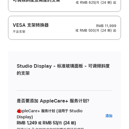
或 RMB 625/月 (24 期) 起
VESA 支架转换器
RMB 11,999
或 RMB 500/月 (24 期) 起
不含支架
Studio Display - 标准玻璃面板 - 可调倾斜度
的支架
是否要添加 AppleCare+ 服务计划？
AppleCare+ 服务计划 (适用于 Studio
AppleC
添加
Display)
服
RMB 1,249
或
RMB 53/月 (24 期)