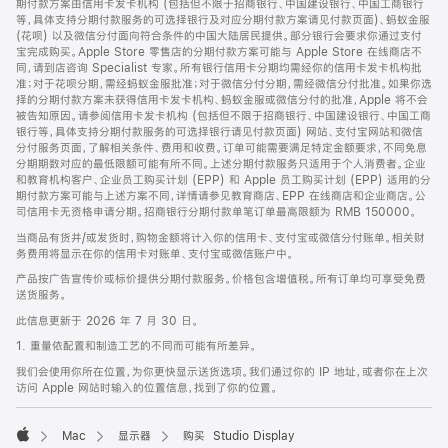
期付款方案由信用卡发卡机构 (包括但不限于招商银行、中国建设银行、中国工商银行
等，具体支持分期付款服务的可选择银行及对应分期付款方案请见付款页面)、蚂蚁金服
(花呗) 以及微信分付面向符合条件的中国大陆居民提供。部分银行会要求你通过支付
宝完成购买。Apple Store 零售店的分期付款方案可能与 Apple Store 在线商店不
同，请到店咨询 Specialist 专家。所有银行信用卡分期均需经你的信用卡发卡机构批
准；对于花呗分期，需经蚂蚁金服批准；对于微信分付分期，需经微信分付批准。如果你选
择的分期付款方案未获得信用卡发卡机构、蚂蚁金服或微信分付的批准，Apple 将不会
被告知原因。请参阅信用卡发卡机构 (包括但不限于招商银行、中国建设银行、中国工商
银行等，具体支持分期付款服务的可选择银行请见付款页面) 网站、支付宝网站和微信
分付服务页面，了解相关条件、费用和收费。订单可能需要满足特定金额要求，不同免息
分期期数对应的最低限额可能有所不同。上述分期付款服务只适用于个人消费者。企业
和教育机构客户、企业员工购买计划 (EPP) 和 Apple 员工购买计划 (EPP) 适用的分
期付款方案可能与上述方案不同，详情请参见教育商店、EPP 在线商店和企业商店。公
司信用卡无资格申请分期。招商银行分期付款单笔订单最高限额为 RMB 150000。
当商品有货并/或发货时，购物金额将计入你的信用卡、支付宝或微信分付账单。相关财
务费用将显示在你的信用卡对账单、支付宝或微信账户中。
产品按广告宣传价或标价提供分期付款服务。价格包含增值税。所有订单均可享受免费
送货服务。
此信息更新于 2026 年 7 月 30 日。
1. 重量依配置和制造工艺的不同而可能有所差异。
我们会使用你所在位置，为你更快显示送货选项。我们通过你的 IP 地址，或者你在上次
访问 Apple 网站时输入的位置信息，找到了你的位置。
Mac
显示器
购买 Studio Display