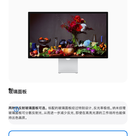
玻璃面板
两种抗反射玻璃面板可选。
标配的玻璃面板经过特别设计，反光率极低。纳米纹理
展
玻璃面板可分散反射光，从而进一步减少反光，即使在高亮光源的工作场所也能保
持出色画质。
开