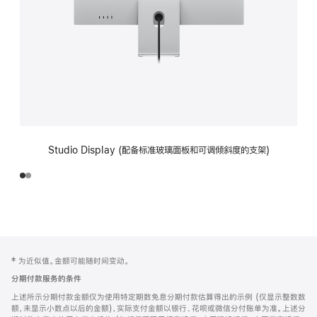
Studio Display (配备标准玻璃面板和可调倾斜度的支架)
网
脚
‡ 为近似值。金额可能随时间变动。
注
页
分期付款服务的条件
页
上述所示分期付款金额仅为使用特定期数免息分期付款估算得出的示例 (仅显示整数数
脚
额，未显示小数点以后的金额)，实际支付金额以银行、花呗或微信分付账单为准。上述分