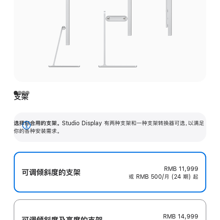
支架
选择你合用的支架。
Studio Display 有两种支架和一种支架转换器可选，以满足
展
你的各种安装需求。
开
RMB 11,999
可调倾斜度的支架
或 RMB 500/月 (24 期) 起
RMB 14,999
可调倾斜度及高‍度的支‍架