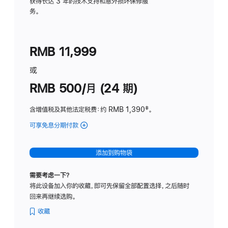
务
获得长达 3 年的技术支持和意外损坏保修服
务。
计
划
(适
RMB 11,999
用
于
或
Studio
RMB 500/月 (24 期)
Display
含增值税及其他法定税费
：约 RMB 1,390
脚
‡。
注
可享免息分期付款
(Studio
Display
-
添加到购物袋
标
准
需要考虑一下？
玻
将此设备加入你的收藏，即可先保留全部配置选择，之后随时
璃
回来再继续选购。
面
板
收藏
-