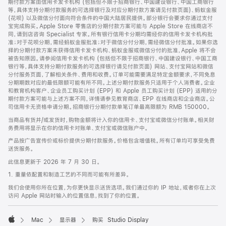
期付款方案由信用卡发卡机构 (包括但不限于招商银行、中国建设银行、中国工商银行
等，具体支持分期付款服务的可选择银行及对应分期付款方案请见付款页面)、蚂蚁金服
(花呗) 以及微信分付面向符合条件的中国大陆居民提供。部分银行会要求你通过支付
宝完成购买。Apple Store 零售店的分期付款方案可能与 Apple Store 在线商店不
同，请到店咨询 Specialist 专家。所有银行信用卡分期均需经你的信用卡发卡机构批
准；对于花呗分期，需经蚂蚁金服批准；对于微信分付分期，需经微信分付批准。如果你选
择的分期付款方案未获得信用卡发卡机构、蚂蚁金服或微信分付的批准，Apple 将不会
被告知原因。请参阅信用卡发卡机构 (包括但不限于招商银行、中国建设银行、中国工商
银行等，具体支持分期付款服务的可选择银行请见付款页面) 网站、支付宝网站和微信
分付服务页面，了解相关条件、费用和收费。订单可能需要满足特定金额要求，不同免息
分期期数对应的最低限额可能有所不同。上述分期付款服务只适用于个人消费者。企业
和教育机构客户、企业员工购买计划 (EPP) 和 Apple 员工购买计划 (EPP) 适用的分
期付款方案可能与上述方案不同，详情请参见教育商店、EPP 在线商店和企业商店。公
司信用卡无资格申请分期。招商银行分期付款单笔订单最高限额为 RMB 150000。
当商品有货并/或发货时，购物金额将计入你的信用卡、支付宝或微信分付账单。相关财
务费用将显示在你的信用卡对账单、支付宝或微信账户中。
产品按广告宣传价或标价提供分期付款服务。价格包含增值税。所有订单均可享受免费
送货服务。
此信息更新于 2026 年 7 月 30 日。
1. 重量依配置和制造工艺的不同而可能有所差异。
我们会使用你所在位置，为你更快显示送货选项。我们通过你的 IP 地址，或者你在上次
访问 Apple 网站时输入的位置信息，找到了你的位置。
Mac
显示器
购买 Studio Display