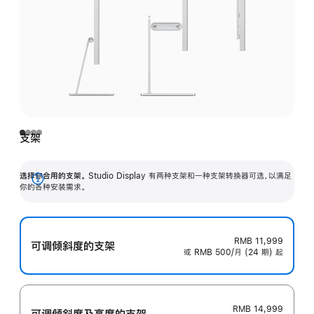
支架
选择你合用的支架。
Studio Display 有两种支架和一种支架转换器可选，以满足
展
你的各种安装需求。
开
RMB 11,999
可调倾斜度的支架
或 RMB 500/月 (24 期) 起
RMB 14,999
可调倾斜度及高‍度的支‍架