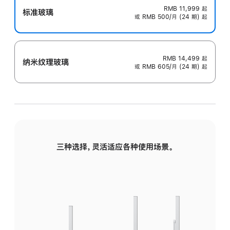
RMB 11,999
起
标准玻璃
或 RMB 500/月 (24 期) 起
RMB 14,499
起
纳米纹理玻璃
或 RMB 605/月 (24 期) 起
三种选择，灵活适应各种使用场景。
标