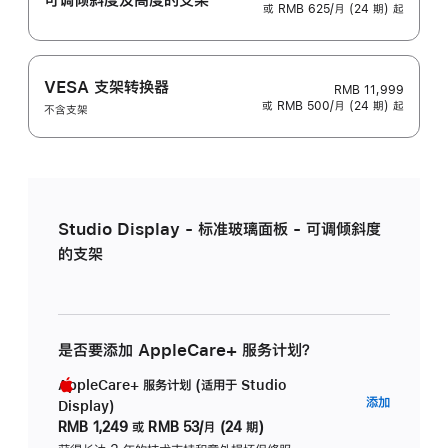
或 RMB 625/月 (24 期) 起
VESA 支架转换器
RMB 11,999
或 RMB 500/月 (24 期) 起
不含支架
Studio Display - 标准玻璃面板 - 可调倾斜度
的支架
是否要添加 AppleCare+ 服务计划？
AppleCare+ 服务计划 (适用于 Studio
AppleC
添加
Display)
服
RMB 1,249
或
RMB 53/月 (24 期)