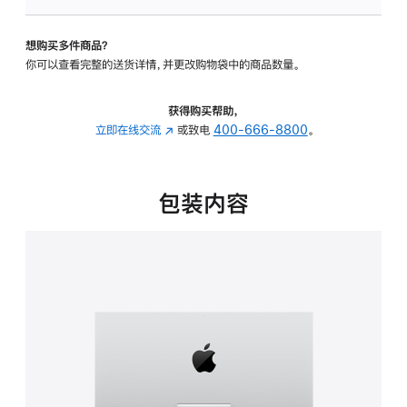
可
调
想购买多件商品？
倾
你可以查看完整的送货详情，并更改购物袋中的商品数量。
斜
度
的
获得购买帮助，
支
立即在线交流
(在
或致电
400-666-8800
。
架
新
的
窗
分
口
包装内容
期
中
付
打
款
开)
选
项)