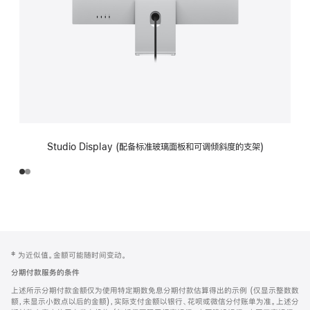
Studio Display (配备标准玻璃面板和可调倾斜度的支架)
网
脚
‡ 为近似值。金额可能随时间变动。
注
页
分期付款服务的条件
页
上述所示分期付款金额仅为使用特定期数免息分期付款估算得出的示例 (仅显示整数数
脚
额，未显示小数点以后的金额)，实际支付金额以银行、花呗或微信分付账单为准。上述分