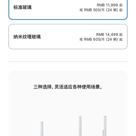
RMB 11,999
起
标准玻璃
或 RMB 500/月 (24 期) 起
RMB 14,499
起
纳米纹理玻璃
或 RMB 605/月 (24 期) 起
三种选择，灵活适应各种使用场景。
标