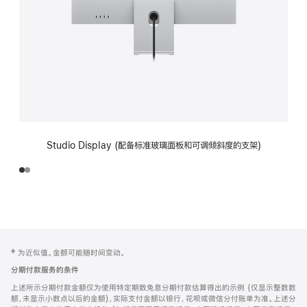
Studio Display (配备标准玻璃面板和可调倾斜度的支架)
网
脚
‡ 为近似值。金额可能随时间变动。
注
页
分期付款服务的条件
页
上述所示分期付款金额仅为使用特定期数免息分期付款估算得出的示例 (仅显示整数数
脚
额，未显示小数点以后的金额)，实际支付金额以银行、花呗或微信分付账单为准。上述分