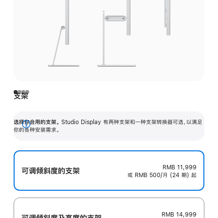
支架
选择你合用的支架。
Studio Display 有两种支架和一种支架转换器可选，以满足
展
你的各种安装需求。
开
RMB 11,999
可调倾斜度的支架
或 RMB 500/月 (24 期) 起
RMB 14,999
可调倾斜度及高‍度的支‍架