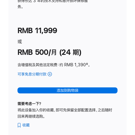
务
获得长达 3 年的技术支持和意外损坏保修服
务。
计
划
(适
RMB 11,999
用
于
或
Studio
RMB 500/月 (24 期)
Display
含增值税及其他法定税费
：约 RMB 1,390
脚
‡。
注
可享免息分期付款
(Studio
Display
-
添加到购物袋
标
准
需要考虑一下？
玻
将此设备加入你的收藏，即可先保留全部配置选择，之后随时
璃
回来再继续选购。
面
板
收藏
-