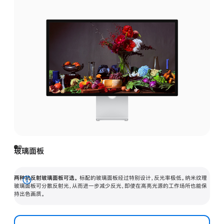
玻璃面板
两种抗反射玻璃面板可选。
标配的玻璃面板经过特别设计，反光率极低。纳米纹理
展
玻璃面板可分散反射光，从而进一步减少反光，即使在高亮光源的工作场所也能保
持出色画质。
开