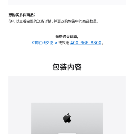
可
调
想购买多件商品？
倾
你可以查看完整的送货详情，并更改购物袋中的商品数量。
斜
度
的
获得购买帮助，
支
立即在线交流
(在
或致电
400-666-8800
。
架
新
的
窗
分
口
包装内容
期
中
付
打
款
开)
选
项)