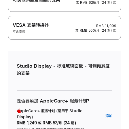
或 RMB 625/月 (24 期) 起
VESA 支架转换器
RMB 11,999
或 RMB 500/月 (24 期) 起
不含支架
Studio Display - 标准玻璃面板 - 可调倾斜度
的支架
是否要添加 AppleCare+ 服务计划？
AppleCare+ 服务计划 (适用于 Studio
AppleC
添加
Display)
服
RMB 1,249
或
RMB 53/月 (24 期)