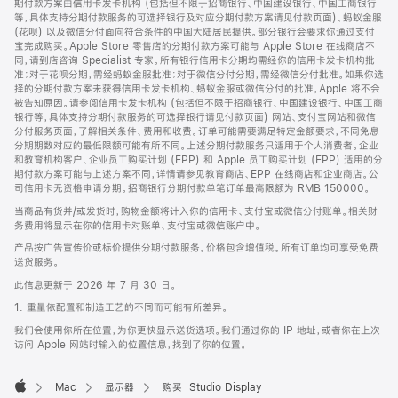
期付款方案由信用卡发卡机构 (包括但不限于招商银行、中国建设银行、中国工商银行
等，具体支持分期付款服务的可选择银行及对应分期付款方案请见付款页面)、蚂蚁金服
(花呗) 以及微信分付面向符合条件的中国大陆居民提供。部分银行会要求你通过支付
宝完成购买。Apple Store 零售店的分期付款方案可能与 Apple Store 在线商店不
同，请到店咨询 Specialist 专家。所有银行信用卡分期均需经你的信用卡发卡机构批
准；对于花呗分期，需经蚂蚁金服批准；对于微信分付分期，需经微信分付批准。如果你选
择的分期付款方案未获得信用卡发卡机构、蚂蚁金服或微信分付的批准，Apple 将不会
被告知原因。请参阅信用卡发卡机构 (包括但不限于招商银行、中国建设银行、中国工商
银行等，具体支持分期付款服务的可选择银行请见付款页面) 网站、支付宝网站和微信
分付服务页面，了解相关条件、费用和收费。订单可能需要满足特定金额要求，不同免息
分期期数对应的最低限额可能有所不同。上述分期付款服务只适用于个人消费者。企业
和教育机构客户、企业员工购买计划 (EPP) 和 Apple 员工购买计划 (EPP) 适用的分
期付款方案可能与上述方案不同，详情请参见教育商店、EPP 在线商店和企业商店。公
司信用卡无资格申请分期。招商银行分期付款单笔订单最高限额为 RMB 150000。
当商品有货并/或发货时，购物金额将计入你的信用卡、支付宝或微信分付账单。相关财
务费用将显示在你的信用卡对账单、支付宝或微信账户中。
产品按广告宣传价或标价提供分期付款服务。价格包含增值税。所有订单均可享受免费
送货服务。
此信息更新于 2026 年 7 月 30 日。
1. 重量依配置和制造工艺的不同而可能有所差异。
我们会使用你所在位置，为你更快显示送货选项。我们通过你的 IP 地址，或者你在上次
访问 Apple 网站时输入的位置信息，找到了你的位置。
Mac
显示器
购买 Studio Display