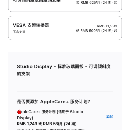
或 RMB 625/月 (24 期) 起
VESA 支架转换器
RMB 11,999
或 RMB 500/月 (24 期) 起
不含支架
Studio Display - 标准玻璃面板 - 可调倾斜度
的支架
是否要添加 AppleCare+ 服务计划？
AppleCare+ 服务计划 (适用于 Studio
AppleC
添加
Display)
服
RMB 1,249
或
RMB 53/月 (24 期)