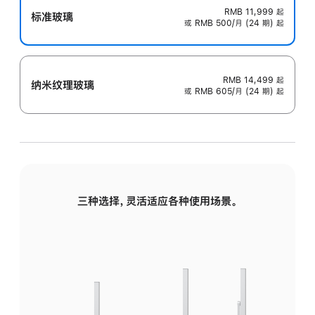
RMB 11,999
起
标准玻璃
或 RMB 500/月 (24 期) 起
RMB 14,499
起
纳米纹理玻璃
或 RMB 605/月 (24 期) 起
三种选择，灵活适应各种使用场景。
标