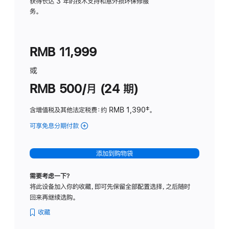
务
获得长达 3 年的技术支持和意外损坏保修服
务。
计
划
(适
RMB 11,999
用
于
或
Studio
RMB 500/月 (24 期)
Display
含增值税及其他法定税费
：约 RMB 1,390
脚
‡。
注
可享免息分期付款
(Studio
Display
-
添加到购物袋
标
准
需要考虑一下？
玻
将此设备加入你的收藏，即可先保留全部配置选择，之后随时
璃
回来再继续选购。
面
板
收藏
-