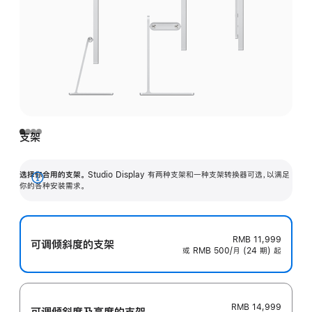
支架
选择你合用的支架。
Studio Display 有两种支架和一种支架转换器可选，以满足
展
你的各种安装需求。
开
RMB 11,999
可调倾斜度的支架
或 RMB 500/月 (24 期) 起
RMB 14,999
可调倾斜度及高‍度的支‍架