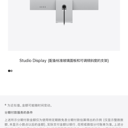
Studio Display (配备标准玻璃面板和可调倾斜度的支架)
网
脚
‡ 为近似值。金额可能随时间变动。
注
页
分期付款服务的条件
页
上述所示分期付款金额仅为使用特定期数免息分期付款估算得出的示例 (仅显示整数数
脚
额，未显示小数点以后的金额)，实际支付金额以银行、花呗或微信分付账单为准。上述分