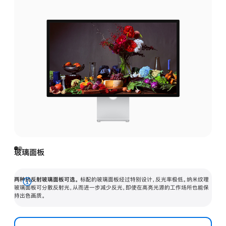
玻璃面板
两种抗反射玻璃面板可选。
标配的玻璃面板经过特别设计，反光率极低。纳米纹理
展
玻璃面板可分散反射光，从而进一步减少反光，即使在高亮光源的工作场所也能保
持出色画质。
开