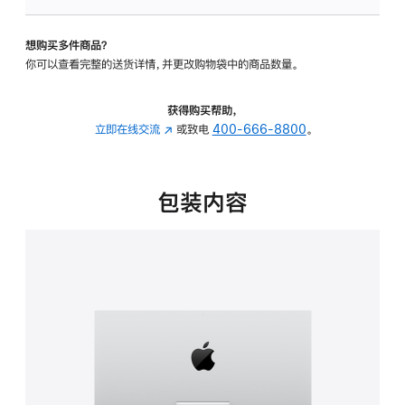
可
调
想购买多件商品？
倾
你可以查看完整的送货详情，并更改购物袋中的商品数量。
斜
度
的
获得购买帮助，
支
立即在线交流
(在
或致电
400-666-8800
。
架
新
的
窗
分
口
包装内容
期
中
付
打
款
开)
选
项)