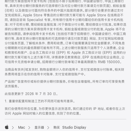
期付款方案由信用卡发卡机构 (包括但不限于招商银行、中国建设银行、中国工商银行
等，具体支持分期付款服务的可选择银行及对应分期付款方案请见付款页面)、蚂蚁金服
(花呗) 以及微信分付面向符合条件的中国大陆居民提供。部分银行会要求你通过支付
宝完成购买。Apple Store 零售店的分期付款方案可能与 Apple Store 在线商店不
同，请到店咨询 Specialist 专家。所有银行信用卡分期均需经你的信用卡发卡机构批
准；对于花呗分期，需经蚂蚁金服批准；对于微信分付分期，需经微信分付批准。如果你选
择的分期付款方案未获得信用卡发卡机构、蚂蚁金服或微信分付的批准，Apple 将不会
被告知原因。请参阅信用卡发卡机构 (包括但不限于招商银行、中国建设银行、中国工商
银行等，具体支持分期付款服务的可选择银行请见付款页面) 网站、支付宝网站和微信
分付服务页面，了解相关条件、费用和收费。订单可能需要满足特定金额要求，不同免息
分期期数对应的最低限额可能有所不同。上述分期付款服务只适用于个人消费者。企业
和教育机构客户、企业员工购买计划 (EPP) 和 Apple 员工购买计划 (EPP) 适用的分
期付款方案可能与上述方案不同，详情请参见教育商店、EPP 在线商店和企业商店。公
司信用卡无资格申请分期。招商银行分期付款单笔订单最高限额为 RMB 150000。
当商品有货并/或发货时，购物金额将计入你的信用卡、支付宝或微信分付账单。相关财
务费用将显示在你的信用卡对账单、支付宝或微信账户中。
产品按广告宣传价或标价提供分期付款服务。价格包含增值税。所有订单均可享受免费
送货服务。
此信息更新于 2026 年 7 月 30 日。
1. 重量依配置和制造工艺的不同而可能有所差异。
我们会使用你所在位置，为你更快显示送货选项。我们通过你的 IP 地址，或者你在上次
访问 Apple 网站时输入的位置信息，找到了你的位置。
Mac
显示器
购买 Studio Display