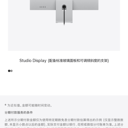
Studio Display (配备标准玻璃面板和可调倾斜度的支架)
网
脚
‡ 为近似值。金额可能随时间变动。
注
页
分期付款服务的条件
页
上述所示分期付款金额仅为使用特定期数免息分期付款估算得出的示例 (仅显示整数数
脚
额，未显示小数点以后的金额)，实际支付金额以银行、花呗或微信分付账单为准。上述分