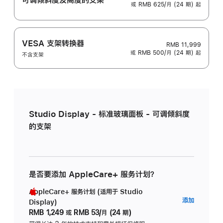
或 RMB 625/月 (24 期) 起
VESA 支架转换器
RMB 11,999
或 RMB 500/月 (24 期) 起
不含支架
Studio Display - 标准玻璃面板 - 可调倾斜度
的支架
是否要添加 AppleCare+ 服务计划？
AppleCare+ 服务计划 (适用于 Studio
AppleC
添加
Display)
服
RMB 1,249
或
RMB 53/月 (24 期)