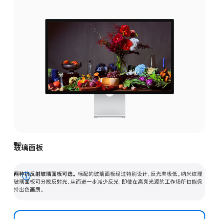
玻璃面板
两种抗反射玻璃面板可选。
标配的玻璃面板经过特别设计，反光率极低。纳米纹理
展
玻璃面板可分散反射光，从而进一步减少反光，即使在高亮光源的工作场所也能保
持出色画质。
开