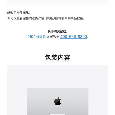
可
调
想购买多件商品？
倾
你可以查看完整的送货详情，并更改购物袋中的商品数量。
斜
度
的
获得购买帮助，
支
立即在线交流
(在
或致电
400-666-8800
。
架
新
的
窗
分
口
包装内容
期
中
付
打
款
开)
选
项)