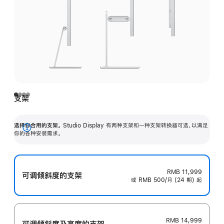
支架
选择你合用的支架。
Studio Display 有两种支架和一种支架转换器可选，以满足
展
你的各种安装需求。
开
RMB 11,999
可调倾斜度的支架
或 RMB 500/月 (24 期) 起
RMB 14,999
可调倾斜度及高‍度的支‍架