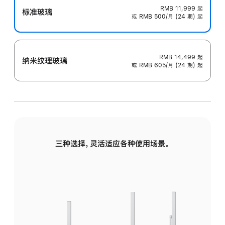
RMB 11,999
起
标准玻璃
或 RMB 500/月 (24 期) 起
RMB 14,499
起
纳米纹理玻璃
或 RMB 605/月 (24 期) 起
三种选择，灵活适应各种使用场景。
标