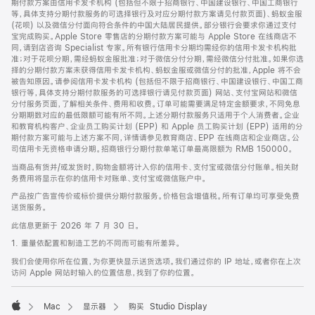
期付款方案由信用卡发卡机构 (包括但不限于招商银行、中国建设银行、中国工商银行
等，具体支持分期付款服务的可选择银行及对应分期付款方案请见付款页面)、蚂蚁金服
(花呗) 以及微信分付面向符合条件的中国大陆居民提供。部分银行会要求你通过支付
宝完成购买。Apple Store 零售店的分期付款方案可能与 Apple Store 在线商店不
同，请到店咨询 Specialist 专家。所有银行信用卡分期均需经你的信用卡发卡机构批
准；对于花呗分期，需经蚂蚁金服批准；对于微信分付分期，需经微信分付批准。如果你选
择的分期付款方案未获得信用卡发卡机构、蚂蚁金服或微信分付的批准，Apple 将不会
被告知原因。请参阅信用卡发卡机构 (包括但不限于招商银行、中国建设银行、中国工商
银行等，具体支持分期付款服务的可选择银行请见付款页面) 网站、支付宝网站和微信
分付服务页面，了解相关条件、费用和收费。订单可能需要满足特定金额要求，不同免息
分期期数对应的最低限额可能有所不同。上述分期付款服务只适用于个人消费者。企业
和教育机构客户、企业员工购买计划 (EPP) 和 Apple 员工购买计划 (EPP) 适用的分
期付款方案可能与上述方案不同，详情请参见教育商店、EPP 在线商店和企业商店。公
司信用卡无资格申请分期。招商银行分期付款单笔订单最高限额为 RMB 150000。
当商品有货并/或发货时，购物金额将计入你的信用卡、支付宝或微信分付账单。相关财
务费用将显示在你的信用卡对账单、支付宝或微信账户中。
产品按广告宣传价或标价提供分期付款服务。价格包含增值税。所有订单均可享受免费
送货服务。
此信息更新于 2026 年 7 月 30 日。
1. 重量依配置和制造工艺的不同而可能有所差异。
我们会使用你所在位置，为你更快显示送货选项。我们通过你的 IP 地址，或者你在上次
访问 Apple 网站时输入的位置信息，找到了你的位置。
Mac
显示器
购买 Studio Display