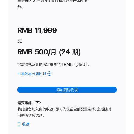
务
获得长达 3 年的技术支持和意外损坏保修服
务。
计
划
(适
RMB 11,999
用
于
或
Studio
RMB 500/月 (24 期)
Display
含增值税及其他法定税费
：约 RMB 1,390
脚
‡。
注
可享免息分期付款
(Studio
Display
-
添加到购物袋
标
准
需要考虑一下？
玻
将此设备加入你的收藏，即可先保留全部配置选择，之后随时
璃
回来再继续选购。
面
板
收藏
-