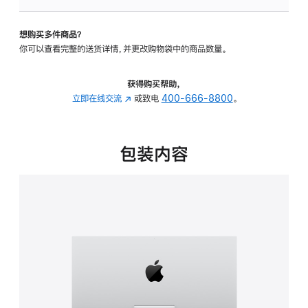
可
调
想购买多件商品？
倾
你可以查看完整的送货详情，并更改购物袋中的商品数量。
斜
度
的
获得购买帮助，
支
立即在线交流
(在
或致电
400-666-8800
。
架
新
的
窗
分
口
包装内容
期
中
付
打
款
开)
选
项)