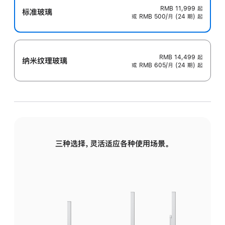
RMB 11,999
起
标准玻璃
或 RMB 500/月 (24 期) 起
RMB 14,499
起
纳米纹理玻璃
或 RMB 605/月 (24 期) 起
三种选择，灵活适应各种使用场景。
标