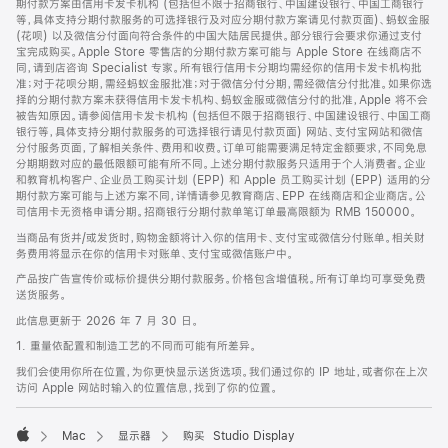
期付款方案由信用卡发卡机构 (包括但不限于招商银行、中国建设银行、中国工商银行
等，具体支持分期付款服务的可选择银行及对应分期付款方案请见付款页面)、蚂蚁金服
(花呗) 以及微信分付面向符合条件的中国大陆居民提供。部分银行会要求你通过支付
宝完成购买。Apple Store 零售店的分期付款方案可能与 Apple Store 在线商店不
同，请到店咨询 Specialist 专家。所有银行信用卡分期均需经你的信用卡发卡机构批
准；对于花呗分期，需经蚂蚁金服批准；对于微信分付分期，需经微信分付批准。如果你选
择的分期付款方案未获得信用卡发卡机构、蚂蚁金服或微信分付的批准，Apple 将不会
被告知原因。请参阅信用卡发卡机构 (包括但不限于招商银行、中国建设银行、中国工商
银行等，具体支持分期付款服务的可选择银行请见付款页面) 网站、支付宝网站和微信
分付服务页面，了解相关条件、费用和收费。订单可能需要满足特定金额要求，不同免息
分期期数对应的最低限额可能有所不同。上述分期付款服务只适用于个人消费者。企业
和教育机构客户、企业员工购买计划 (EPP) 和 Apple 员工购买计划 (EPP) 适用的分
期付款方案可能与上述方案不同，详情请参见教育商店、EPP 在线商店和企业商店。公
司信用卡无资格申请分期。招商银行分期付款单笔订单最高限额为 RMB 150000。
当商品有货并/或发货时，购物金额将计入你的信用卡、支付宝或微信分付账单。相关财
务费用将显示在你的信用卡对账单、支付宝或微信账户中。
产品按广告宣传价或标价提供分期付款服务。价格包含增值税。所有订单均可享受免费
送货服务。
此信息更新于 2026 年 7 月 30 日。
1. 重量依配置和制造工艺的不同而可能有所差异。
我们会使用你所在位置，为你更快显示送货选项。我们通过你的 IP 地址，或者你在上次
访问 Apple 网站时输入的位置信息，找到了你的位置。
Mac
显示器
购买 Studio Display