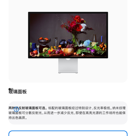
玻璃面板
两种抗反射玻璃面板可选。
标配的玻璃面板经过特别设计，反光率极低。纳米纹理
展
玻璃面板可分散反射光，从而进一步减少反光，即使在高亮光源的工作场所也能保
持出色画质。
开