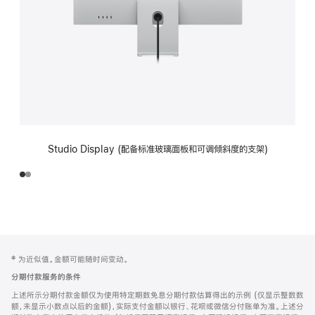
Studio Display (配备标准玻璃面板和可调倾斜度的支架)
网
脚
‡ 为近似值。金额可能随时间变动。
注
页
分期付款服务的条件
页
上述所示分期付款金额仅为使用特定期数免息分期付款估算得出的示例 (仅显示整数数
脚
额，未显示小数点以后的金额)，实际支付金额以银行、花呗或微信分付账单为准。上述分