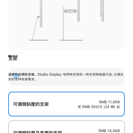
支架
选择你合用的支架。
Studio Display 有两种支架和一种支架转换器可选，以满足
展
你的各种安装需求。
开
RMB 11,999
可调倾斜度的支架
或 RMB 500/月 (24 期) 起
RMB 14,999
可调倾斜度及高‍度的支‍架