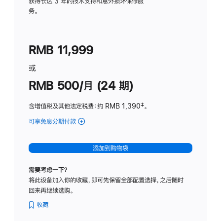
务
获得长达 3 年的技术支持和意外损坏保修服
务。
计
划
(适
RMB 11,999
用
于
或
Studio
RMB 500/月 (24 期)
Display
含增值税及其他法定税费
：约 RMB 1,390
脚
‡。
注
可享免息分期付款
(Studio
Display
-
添加到购物袋
标
准
需要考虑一下？
玻
将此设备加入你的收藏，即可先保留全部配置选择，之后随时
璃
回来再继续选购。
面
板
收藏
-