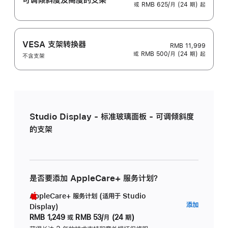
或 RMB 625/月 (24 期) 起
VESA 支架转换器
RMB 11,999
或 RMB 500/月 (24 期) 起
不含支架
Studio Display - 标准玻璃面板 - 可调倾斜度
的支架
是否要添加 AppleCare+ 服务计划？
AppleCare+ 服务计划 (适用于 Studio
AppleC
添加
Display)
服
RMB 1,249
或
RMB 53/月 (24 期)