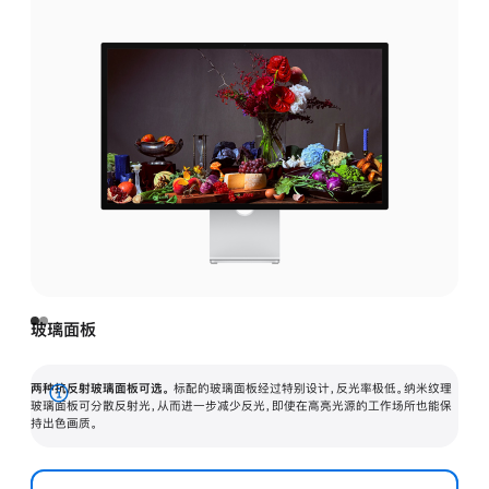
玻璃面板
两种抗反射玻璃面板可选。
标配的玻璃面板经过特别设计，反光率极低。纳米纹理
展
玻璃面板可分散反射光，从而进一步减少反光，即使在高亮光源的工作场所也能保
持出色画质。
开