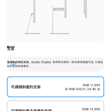
支架
选择你合用的支架。
Studio Display 有两种支架和一种支架转换器可选，以满足
展
你的各种安装需求。
开
RMB 11,999
可调倾斜度的支架
或 RMB 500/月 (24 期) 起
RMB 14,999
可调倾斜度及高‍度的支‍架