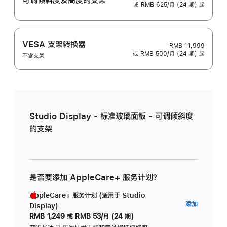
或 RMB 625/月 (24 期) 起
VESA 支架转换器
RMB 11,999
或 RMB 500/月 (24 期) 起
不含支架
Studio Display - 标准玻璃面板 - 可调倾斜度
的支架
是否要添加 AppleCare+ 服务计划？
AppleCare+ 服务计划 (适用于 Studio
AppleC
添加
Display)
服
RMB 1,249
或
RMB 53/月 (24 期)