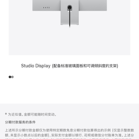
Studio Display (配备标准玻璃面板和可调倾斜度的支架)
网
脚
‡ 为近似值。金额可能随时间变动。
注
页
分期付款服务的条件
页
上述所示分期付款金额仅为使用特定期数免息分期付款估算得出的示例 (仅显示整数数
脚
额，未显示小数点以后的金额)，实际支付金额以银行、花呗或微信分付账单为准。上述分