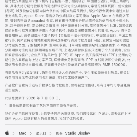
期付款方案由信用卡发卡机构 (包括但不限于招商银行、中国建设银行、中国工商银行
等，具体支持分期付款服务的可选择银行及对应分期付款方案请见付款页面)、蚂蚁金服
(花呗) 以及微信分付面向符合条件的中国大陆居民提供。部分银行会要求你通过支付
宝完成购买。Apple Store 零售店的分期付款方案可能与 Apple Store 在线商店不
同，请到店咨询 Specialist 专家。所有银行信用卡分期均需经你的信用卡发卡机构批
准；对于花呗分期，需经蚂蚁金服批准；对于微信分付分期，需经微信分付批准。如果你选
择的分期付款方案未获得信用卡发卡机构、蚂蚁金服或微信分付的批准，Apple 将不会
被告知原因。请参阅信用卡发卡机构 (包括但不限于招商银行、中国建设银行、中国工商
银行等，具体支持分期付款服务的可选择银行请见付款页面) 网站、支付宝网站和微信
分付服务页面，了解相关条件、费用和收费。订单可能需要满足特定金额要求，不同免息
分期期数对应的最低限额可能有所不同。上述分期付款服务只适用于个人消费者。企业
和教育机构客户、企业员工购买计划 (EPP) 和 Apple 员工购买计划 (EPP) 适用的分
期付款方案可能与上述方案不同，详情请参见教育商店、EPP 在线商店和企业商店。公
司信用卡无资格申请分期。招商银行分期付款单笔订单最高限额为 RMB 150000。
当商品有货并/或发货时，购物金额将计入你的信用卡、支付宝或微信分付账单。相关财
务费用将显示在你的信用卡对账单、支付宝或微信账户中。
产品按广告宣传价或标价提供分期付款服务。价格包含增值税。所有订单均可享受免费
送货服务。
此信息更新于 2026 年 7 月 30 日。
1. 重量依配置和制造工艺的不同而可能有所差异。
我们会使用你所在位置，为你更快显示送货选项。我们通过你的 IP 地址，或者你在上次
访问 Apple 网站时输入的位置信息，找到了你的位置。
Mac
显示器
购买 Studio Display