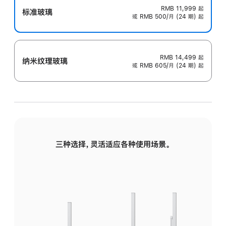
RMB 11,999
起
标准玻璃
或 RMB 500/月 (24 期) 起
RMB 14,499
起
纳米纹理玻璃
或 RMB 605/月 (24 期) 起
三种选择，灵活适应各种使用场景。
标