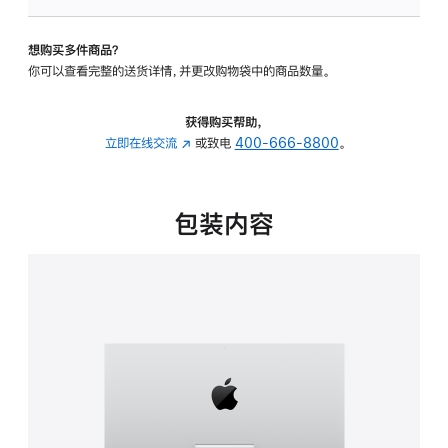
可
调
想购买多件商品？
倾
你可以查看完整的送货详情，并更改购物袋中的商品数量。
斜
度
的
获得购买帮助，
支
立即在线交流
(在
或致电
400-666-8800
。
架
新
的
窗
分
口
包装内容
期
中
付
打
款
开)
选
项)