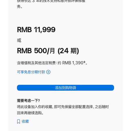
务
获得长达 3 年的技术支持和意外损坏保修服
务。
计
划
(适
RMB 11,999
用
于
或
Studio
RMB 500/月 (24 期)
Display
含增值税及其他法定税费
：约 RMB 1,390
脚
‡。
注
可享免息分期付款
(Studio
Display
-
添加到购物袋
标
准
需要考虑一下？
玻
将此设备加入你的收藏，即可先保留全部配置选择，之后随时
璃
回来再继续选购。
面
板
收藏
-