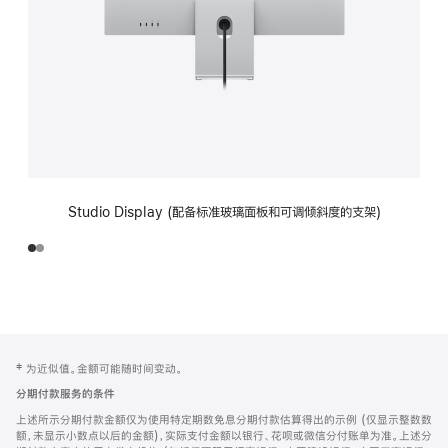
Studio Display (配备标准玻璃面板和可调倾斜度的支架)
网
脚
‡ 为近似值。金额可能随时间变动。
注
页
分期付款服务的条件
页
上述所示分期付款金额仅为使用特定期数免息分期付款估算得出的示例 (仅显示整数数
脚
额，未显示小数点以后的金额)，实际支付金额以银行、花呗或微信分付账单为准。上述分