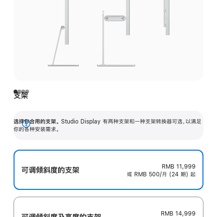
支架
选择你合用的支架。
Studio Display 有两种支架和一种支架转换器可选，以满足
展
你的各种安装需求。
开
RMB 11,999
可调倾斜度的支架
或 RMB 500/月 (24 期) 起
RMB 14,999
可调倾斜度及高‍度的支‍架