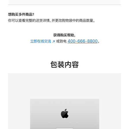
可
调
想购买多件商品？
倾
你可以查看完整的送货详情，并更改购物袋中的商品数量。
斜
度
的
获得购买帮助，
支
立即在线交流
(在
或致电
400-666-8800
。
架
新
的
窗
分
口
包装内容
期
中
付
打
款
开)
选
项)