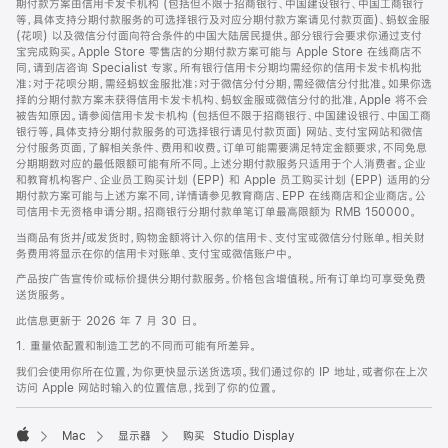
期付款方案由信用卡发卡机构 (包括但不限于招商银行、中国建设银行、中国工商银行
等，具体支持分期付款服务的可选择银行及对应分期付款方案请见付款页面)、蚂蚁金服
(花呗) 以及微信分付面向符合条件的中国大陆居民提供。部分银行会要求你通过支付
宝完成购买。Apple Store 零售店的分期付款方案可能与 Apple Store 在线商店不
同，请到店咨询 Specialist 专家。所有银行信用卡分期均需经你的信用卡发卡机构批
准；对于花呗分期，需经蚂蚁金服批准；对于微信分付分期，需经微信分付批准。如果你选
择的分期付款方案未获得信用卡发卡机构、蚂蚁金服或微信分付的批准，Apple 将不会
被告知原因。请参阅信用卡发卡机构 (包括但不限于招商银行、中国建设银行、中国工商
银行等，具体支持分期付款服务的可选择银行请见付款页面) 网站、支付宝网站和微信
分付服务页面，了解相关条件、费用和收费。订单可能需要满足特定金额要求，不同免息
分期期数对应的最低限额可能有所不同。上述分期付款服务只适用于个人消费者。企业
和教育机构客户、企业员工购买计划 (EPP) 和 Apple 员工购买计划 (EPP) 适用的分
期付款方案可能与上述方案不同，详情请参见教育商店、EPP 在线商店和企业商店。公
司信用卡无资格申请分期。招商银行分期付款单笔订单最高限额为 RMB 150000。
当商品有货并/或发货时，购物金额将计入你的信用卡、支付宝或微信分付账单。相关财
务费用将显示在你的信用卡对账单、支付宝或微信账户中。
产品按广告宣传价或标价提供分期付款服务。价格包含增值税。所有订单均可享受免费
送货服务。
此信息更新于 2026 年 7 月 30 日。
1. 重量依配置和制造工艺的不同而可能有所差异。
我们会使用你所在位置，为你更快显示送货选项。我们通过你的 IP 地址，或者你在上次
访问 Apple 网站时输入的位置信息，找到了你的位置。
Mac
显示器
购买 Studio Display