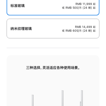
RMB 11,999
起
标准玻璃
或 RMB 500/月 (24 期) 起
RMB 14,499
起
纳米纹理玻璃
或 RMB 605/月 (24 期) 起
三种选择，灵活适应各种使用场景。
标