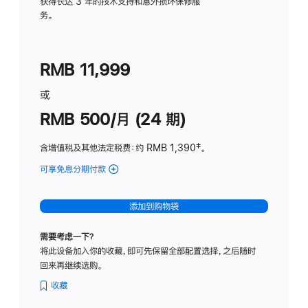
务
获得长达 3 年的技术支持和意外损坏保修服
务。
计
划
(适
RMB 11,999
用
于
或
Studio
RMB 500/月 (24 期)
Display
含增值税及其他法定税费
：约 RMB 1,390
脚
‡。
注
可享免息分期付款
(Studio
Display
-
添加到购物袋
标
准
需要考虑一下？
玻
将此设备加入你的收藏，即可先保留全部配置选择，之后随时
璃
回来再继续选购。
面
板
收藏
-