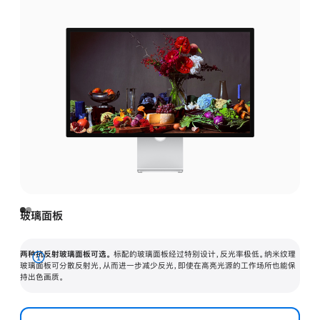
玻璃面板
两种抗反射玻璃面板可选。
标配的玻璃面板经过特别设计，反光率极低。纳米纹理
展
玻璃面板可分散反射光，从而进一步减少反光，即使在高亮光源的工作场所也能保
持出色画质。
开