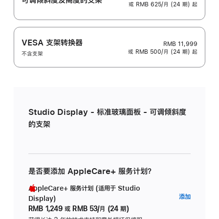
或 RMB 625/月 (24 期) 起
VESA 支架转换器
RMB 11,999
或 RMB 500/月 (24 期) 起
不含支架
Studio Display - 标准玻璃面板 - 可调倾斜度
的支架
是否要添加 AppleCare+ 服务计划？
AppleCare+ 服务计划 (适用于 Studio
AppleC
添加
Display)
服
RMB 1,249
或
RMB 53/月 (24 期)