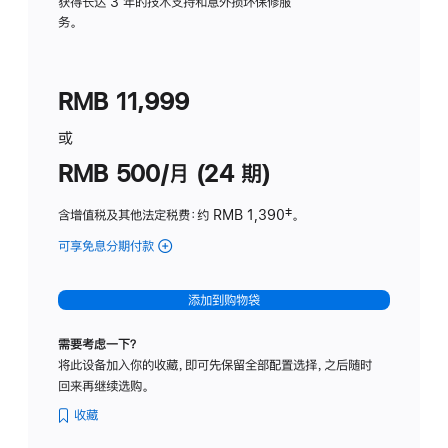
务
获得长达 3 年的技术支持和意外损坏保修服
务。
计
划
(适
RMB 11,999
用
于
或
Studio
RMB 500/月 (24 期)
Display
含增值税及其他法定税费
：约 RMB 1,390
脚
‡。
注
可享免息分期付款
(Studio
Display
-
添加到购物袋
标
准
需要考虑一下？
玻
将此设备加入你的收藏，即可先保留全部配置选择，之后随时
璃
回来再继续选购。
面
板
收藏
-