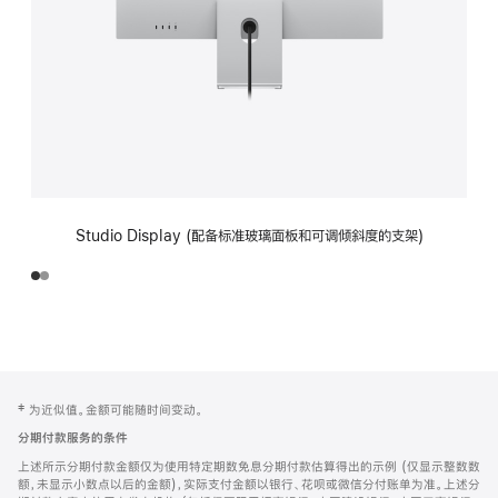
Studio Display (配备标准玻璃面板和可调倾斜度的支架)
网
脚
‡ 为近似值。金额可能随时间变动。
注
页
分期付款服务的条件
页
上述所示分期付款金额仅为使用特定期数免息分期付款估算得出的示例 (仅显示整数数
脚
额，未显示小数点以后的金额)，实际支付金额以银行、花呗或微信分付账单为准。上述分