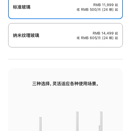
RMB 11,999
起
标准玻璃
或 RMB 500/月 (24 期) 起
RMB 14,499
起
纳米纹理玻璃
或 RMB 605/月 (24 期) 起
三种选择，灵活适应各种使用场景。
标