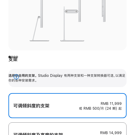
支架
选择你合用的支架。
Studio Display 有两种支架和一种支架转换器可选，以满足
展
你的各种安装需求。
开
RMB 11,999
可调倾斜度的支架
或 RMB 500/月 (24 期) 起
RMB 14,999
可调倾斜度及高‍度的支‍架