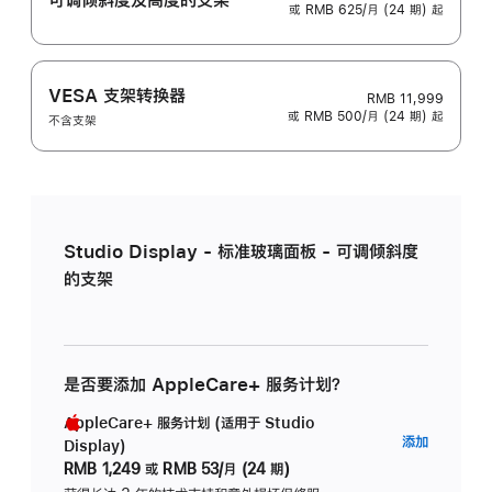
或 RMB 625/月 (24 期) 起
VESA 支架转换器
RMB 11,999
或 RMB 500/月 (24 期) 起
不含支架
Studio Display - 标准玻璃面板 - 可调倾斜度
的支架
是否要添加 AppleCare+ 服务计划？
AppleCare+ 服务计划 (适用于 Studio
AppleC
添加
Display)
服
RMB 1,249
或
RMB 53/月 (24 期)