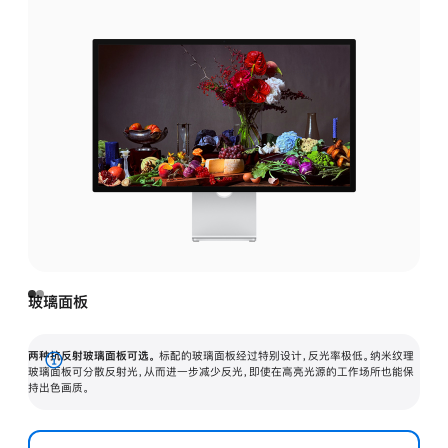
玻璃面板
两种抗反射玻璃面板可选。
标配的玻璃面板经过特别设计，反光率极低。纳米纹理
展
玻璃面板可分散反射光，从而进一步减少反光，即使在高亮光源的工作场所也能保
持出色画质。
开