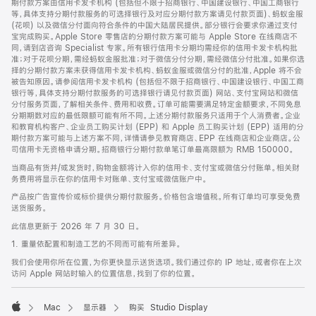
期付款方案由信用卡发卡机构 (包括但不限于招商银行、中国建设银行、中国工商银行
等，具体支持分期付款服务的可选择银行及对应分期付款方案请见付款页面)、蚂蚁金服
(花呗) 以及微信分付面向符合条件的中国大陆居民提供。部分银行会要求你通过支付
宝完成购买。Apple Store 零售店的分期付款方案可能与 Apple Store 在线商店不
同，请到店咨询 Specialist 专家。所有银行信用卡分期均需经你的信用卡发卡机构批
准；对于花呗分期，需经蚂蚁金服批准；对于微信分付分期，需经微信分付批准。如果你选
择的分期付款方案未获得信用卡发卡机构、蚂蚁金服或微信分付的批准，Apple 将不会
被告知原因。请参阅信用卡发卡机构 (包括但不限于招商银行、中国建设银行、中国工商
银行等，具体支持分期付款服务的可选择银行请见付款页面) 网站、支付宝网站和微信
分付服务页面，了解相关条件、费用和收费。订单可能需要满足特定金额要求，不同免息
分期期数对应的最低限额可能有所不同。上述分期付款服务只适用于个人消费者。企业
和教育机构客户、企业员工购买计划 (EPP) 和 Apple 员工购买计划 (EPP) 适用的分
期付款方案可能与上述方案不同，详情请参见教育商店、EPP 在线商店和企业商店。公
司信用卡无资格申请分期。招商银行分期付款单笔订单最高限额为 RMB 150000。
当商品有货并/或发货时，购物金额将计入你的信用卡、支付宝或微信分付账单。相关财
务费用将显示在你的信用卡对账单、支付宝或微信账户中。
产品按广告宣传价或标价提供分期付款服务。价格包含增值税。所有订单均可享受免费
送货服务。
此信息更新于 2026 年 7 月 30 日。
1. 重量依配置和制造工艺的不同而可能有所差异。
我们会使用你所在位置，为你更快显示送货选项。我们通过你的 IP 地址，或者你在上次
访问 Apple 网站时输入的位置信息，找到了你的位置。
Mac
显示器
购买 Studio Display