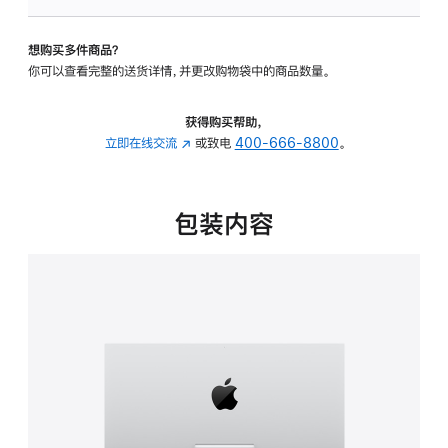
可
调
想购买多件商品？
倾
你可以查看完整的送货详情，并更改购物袋中的商品数量。
斜
度
的
获得购买帮助，
支
立即在线交流
(在
或致电
400-666-8800
。
架
新
的
窗
分
口
包装内容
期
中
付
打
款
开)
选
项)