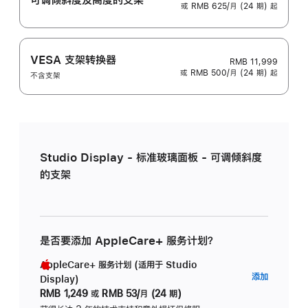
或 RMB 625/月 (24 期) 起
VESA 支架转换器
RMB 11,999
或 RMB 500/月 (24 期) 起
不含支架
Studio Display - 标准玻璃面板 - 可调倾斜度
的支架
是否要添加 AppleCare+ 服务计划？
AppleCare+ 服务计划 (适用于 Studio
AppleC
添加
Display)
服
RMB 1,249
或
RMB 53/月 (24 期)