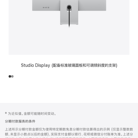
Studio Display (配备标准玻璃面板和可调倾斜度的支架)
网
脚
‡ 为近似值。金额可能随时间变动。
注
页
分期付款服务的条件
页
上述所示分期付款金额仅为使用特定期数免息分期付款估算得出的示例 (仅显示整数数
脚
额，未显示小数点以后的金额)，实际支付金额以银行、花呗或微信分付账单为准。上述分