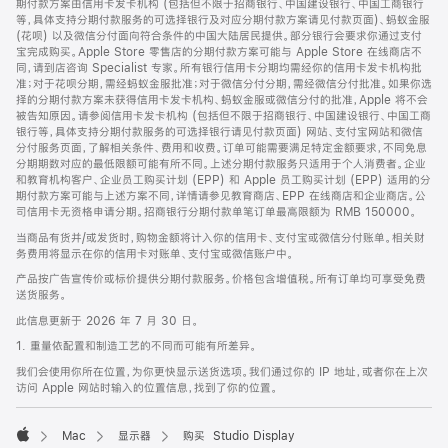
期付款方案由信用卡发卡机构 (包括但不限于招商银行、中国建设银行、中国工商银行
等，具体支持分期付款服务的可选择银行及对应分期付款方案请见付款页面)、蚂蚁金服
(花呗) 以及微信分付面向符合条件的中国大陆居民提供。部分银行会要求你通过支付
宝完成购买。Apple Store 零售店的分期付款方案可能与 Apple Store 在线商店不
同，请到店咨询 Specialist 专家。所有银行信用卡分期均需经你的信用卡发卡机构批
准；对于花呗分期，需经蚂蚁金服批准；对于微信分付分期，需经微信分付批准。如果你选
择的分期付款方案未获得信用卡发卡机构、蚂蚁金服或微信分付的批准，Apple 将不会
被告知原因。请参阅信用卡发卡机构 (包括但不限于招商银行、中国建设银行、中国工商
银行等，具体支持分期付款服务的可选择银行请见付款页面) 网站、支付宝网站和微信
分付服务页面，了解相关条件、费用和收费。订单可能需要满足特定金额要求，不同免息
分期期数对应的最低限额可能有所不同。上述分期付款服务只适用于个人消费者。企业
和教育机构客户、企业员工购买计划 (EPP) 和 Apple 员工购买计划 (EPP) 适用的分
期付款方案可能与上述方案不同，详情请参见教育商店、EPP 在线商店和企业商店。公
司信用卡无资格申请分期。招商银行分期付款单笔订单最高限额为 RMB 150000。
当商品有货并/或发货时，购物金额将计入你的信用卡、支付宝或微信分付账单。相关财
务费用将显示在你的信用卡对账单、支付宝或微信账户中。
产品按广告宣传价或标价提供分期付款服务。价格包含增值税。所有订单均可享受免费
送货服务。
此信息更新于 2026 年 7 月 30 日。
1. 重量依配置和制造工艺的不同而可能有所差异。
我们会使用你所在位置，为你更快显示送货选项。我们通过你的 IP 地址，或者你在上次
访问 Apple 网站时输入的位置信息，找到了你的位置。
Mac
显示器
购买 Studio Display