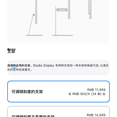
支架
选择你合用的支架。
Studio Display 有两种支架和一种支架转换器可选，以满足
展
你的各种安装需求。
开
RMB 11,999
可调倾斜度的支架
或 RMB 500/月 (24 期) 起
RMB 14,999
可调倾斜度及高‍度的支‍架