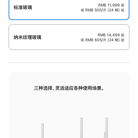
RMB 11,999
起
标准玻璃
或 RMB 500/月 (24 期) 起
RMB 14,499
起
纳米纹理玻璃
或 RMB 605/月 (24 期) 起
三种选择，灵活适应各种使用场景。
标