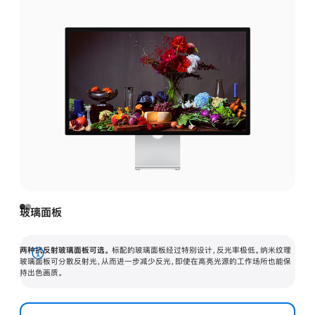
玻璃面板
两种抗反射玻璃面板可选。
标配的玻璃面板经过特别设计，反光率极低。纳米纹理
展
玻璃面板可分散反射光，从而进一步减少反光，即使在高亮光源的工作场所也能保
持出色画质。
开