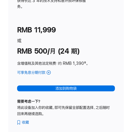
务
获得长达 3 年的技术支持和意外损坏保修服
务。
计
划
(适
RMB 11,999
用
于
或
Studio
RMB 500/月 (24 期)
Display
含增值税及其他法定税费
：约 RMB 1,390
脚
‡。
注
可享免息分期付款
(Studio
Display
-
添加到购物袋
标
准
需要考虑一下？
玻
将此设备加入你的收藏，即可先保留全部配置选择，之后随时
璃
回来再继续选购。
面
板
收藏
-