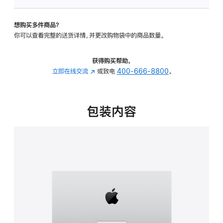
可
调
想购买多件商品？
倾
你可以查看完整的送货详情，并更改购物袋中的商品数量。
斜
度
的
获得购买帮助，
支
立即在线交流
(在
或致电
400-666-8800
。
架
新
的
窗
分
口
包装内容
期
中
付
打
款
开)
选
项)