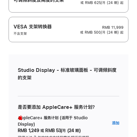
或 RMB 625/月 (24 期) 起
VESA 支架转换器
RMB 11,999
或 RMB 500/月 (24 期) 起
不含支架
Studio Display - 标准玻璃面板 - 可调倾斜度
的支架
是否要添加 AppleCare+ 服务计划？
AppleCare+ 服务计划 (适用于 Studio
AppleC
添加
Display)
服
RMB 1,249
或
RMB 53/月 (24 期)