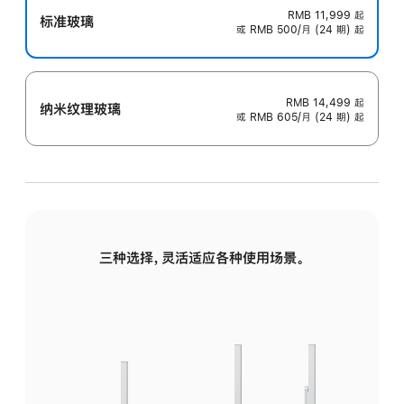
RMB 11,999
起
标准玻璃
或 RMB 500/月 (24 期) 起
RMB 14,499
起
纳米纹理玻璃
或 RMB 605/月 (24 期) 起
三种选择，灵活适应各种使用场景。
标