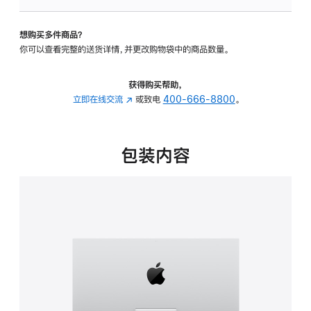
可
调
想购买多件商品？
倾
你可以查看完整的送货详情，并更改购物袋中的商品数量。
斜
度
的
获得购买帮助，
支
立即在线交流
(在
或致电
400-666-8800
。
架
新
的
窗
分
口
包装内容
期
中
付
打
款
开)
选
项)