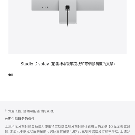
Studio Display (配备标准玻璃面板和可调倾斜度的支架)
网
脚
‡ 为近似值。金额可能随时间变动。
注
页
分期付款服务的条件
页
上述所示分期付款金额仅为使用特定期数免息分期付款估算得出的示例 (仅显示整数数
脚
额，未显示小数点以后的金额)，实际支付金额以银行、花呗或微信分付账单为准。上述分