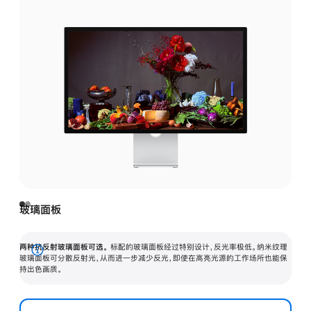
玻璃面板
两种抗反射玻璃面板可选。
标配的玻璃面板经过特别设计，反光率极低。纳米纹理
展
玻璃面板可分散反射光，从而进一步减少反光，即使在高亮光源的工作场所也能保
持出色画质。
开