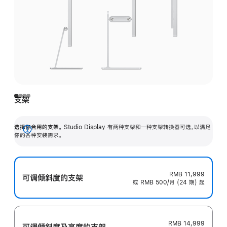
支架
选择你合用的支架。
Studio Display 有两种支架和一种支架转换器可选，以满足
展
你的各种安装需求。
开
RMB 11,999
可调倾斜度的支架
或 RMB 500/月 (24 期) 起
RMB 14,999
可调倾斜度及高‍度的支‍架