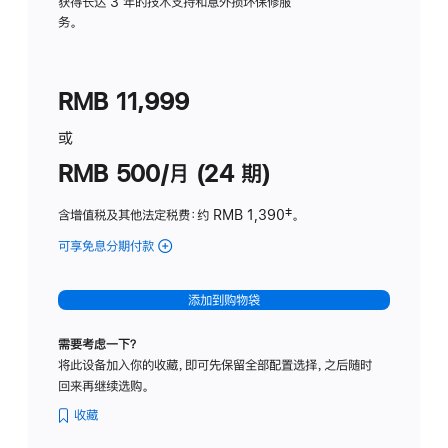
务
获得长达 3 年的技术支持和意外损坏保修服
务。
计
划
(适
RMB 11,999
用
于
或
Studio
RMB 500/月 (24 期)
Display
含增值税及其他法定税费
：约 RMB 1,390
脚
‡。
注
可享免息分期付款
(Studio
Display
-
添加到购物袋
标
准
需要考虑一下？
玻
将此设备加入你的收藏，即可先保留全部配置选择，之后随时
璃
回来再继续选购。
面
板
收藏
-