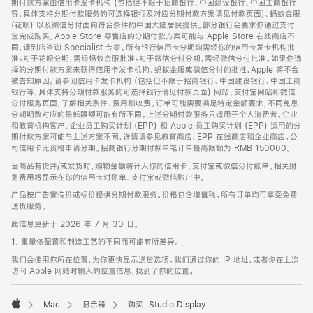
期付款方案由信用卡发卡机构 (包括但不限于招商银行、中国建设银行、中国工商银行
等，具体支持分期付款服务的可选择银行及对应分期付款方案请见付款页面)、蚂蚁金服
(花呗) 以及微信分付面向符合条件的中国大陆居民提供。部分银行会要求你通过支付
宝完成购买。Apple Store 零售店的分期付款方案可能与 Apple Store 在线商店不
同，请到店咨询 Specialist 专家。所有银行信用卡分期均需经你的信用卡发卡机构批
准；对于花呗分期，需经蚂蚁金服批准；对于微信分付分期，需经微信分付批准。如果你选
择的分期付款方案未获得信用卡发卡机构、蚂蚁金服或微信分付的批准，Apple 将不会
被告知原因。请参阅信用卡发卡机构 (包括但不限于招商银行、中国建设银行、中国工商
银行等，具体支持分期付款服务的可选择银行请见付款页面) 网站、支付宝网站和微信
分付服务页面，了解相关条件、费用和收费。订单可能需要满足特定金额要求，不同免息
分期期数对应的最低限额可能有所不同。上述分期付款服务只适用于个人消费者。企业
和教育机构客户、企业员工购买计划 (EPP) 和 Apple 员工购买计划 (EPP) 适用的分
期付款方案可能与上述方案不同，详情请参见教育商店、EPP 在线商店和企业商店。公
司信用卡无资格申请分期。招商银行分期付款单笔订单最高限额为 RMB 150000。
当商品有货并/或发货时，购物金额将计入你的信用卡、支付宝或微信分付账单。相关财
务费用将显示在你的信用卡对账单、支付宝或微信账户中。
产品按广告宣传价或标价提供分期付款服务。价格包含增值税。所有订单均可享受免费
送货服务。
此信息更新于 2026 年 7 月 30 日。
1. 重量依配置和制造工艺的不同而可能有所差异。
我们会使用你所在位置，为你更快显示送货选项。我们通过你的 IP 地址，或者你在上次
访问 Apple 网站时输入的位置信息，找到了你的位置。
Mac
显示器
购买 Studio Display