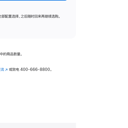
全部配置选择，之后随时回来再继续选购。
中的商品数量。
交流
(在
或致电
400-666-8800。
新
窗
口
中
打
开)