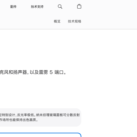
配件
技术支持
概览
技术规格
级麦克风和扬声器，以及雷雳 5 端口。
过特别设计，反光率极低。纳米纹理玻璃面板可分散反射
作场所也能保持出色画质。