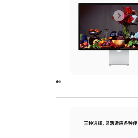
上
下
一
一
张
张
图
图
库
库
图
图
片
片
-
-
玻
玻
璃
璃
三种选择，灵活适应各种使
面
面
板
板