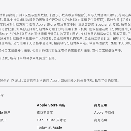
算得出的示例 (仅显示整数数额，未显示小数点以后的金额)，实际支付金额以银行、花呗或
等，具体支持分期付款服务的可选择银行及对应分期付款方案请见付款页面)、蚂蚁金服 (花呗
售店的分期付款方案可能与 Apple Store 在线商店不同，请到店咨询 Specialist 专
分付批准。如果你选择的分期付款方案未获得信用卡发卡机构、蚂蚁金服或微信分付的批准，Ap
具体支持分期付款服务的可选择银行请见付款页面) 网站、支付宝网站和微信分付服务页面，
期付款服务只适用于个人消费者。企业和教育机构客户、企业员工购买计划 (EPP) 和 Appl
企业商店。公司信用卡无资格申请分期。招商银行分期付款单笔订单最高限额为 RMB 150000
支付宝或微信分付账单。相关财务费用将显示在你的信用卡对账单、支付宝或微信账户中。
增值税。所有订单均可享受免费送货服务。
的 IP 地址，或者你在上次访问 Apple 网站时输入的位置信息，找到了你的位置。
ay
Apple Store 商店
商务应用
le 账户
查找零售店
Apple 与商务
e 账户
Genius Bar 天才吧
商务选购
Today at Apple