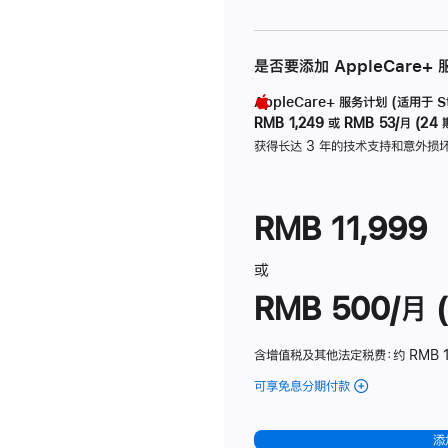
是否要添加 AppleCare+
AppleCare+ 服务计划 (适用于 Stu
RMB 1,249
或
RMB 53/月 (24 
获得长达 3 年的技术支持和意外损
RMB 11,999
或
RMB 500/月 (
含增值税及其他法定税费
：约 RMB 
可享免息分期付款
(Studio
Display
-
添