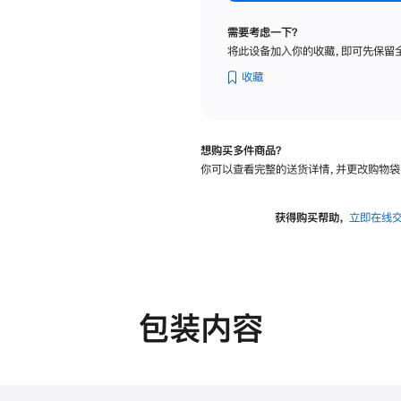
标
准
需要考虑一下？
玻
将此设备加入你的收藏，即可先保留
璃
面
收藏
板
-
可
想购买多件商品？
调
你可以查看完整的送货详情，并更改购物袋
倾
斜
度
获得购买帮助，
立即在线
的
支
架
的
分
包装内容
期
付
款
选
项)