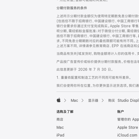
‡ 为近似值。金额可能随时间变动。
注
页
分期付款服务的条件
页
上述所示分期付款金额仅为使用特定期数免息分期付款估
脚
(包括但不限于招商银行、中国建设银行、中国工商银行
银行会要求你通过支付宝完成购买。Apple Store 零
呗分期，需经蚂蚁金服批准；对于微信分付分期，需经微信
括但不限于招商银行、中国建设银行、中国工商银行等，
求，不同免息分期期数对应的最低限额可能有所不同。上述分
上述方案不同，详情请参见教育商店、EPP 在线商店和
当商品有货并/或发货时，购物金额将计入你的信用卡、
产品按广告宣传价或标价提供分期付款服务。价格包含
此信息更新于 2026 年 7 月 30 日。
1. 重量依配置和制造工艺的不同而可能有所差异。
我们会使用你所在位置，为你更快显示送货选项。我们通过你
Mac
显示器
购买 Studio Displ
Apple
选购及了解
账户
商店
管理你的 App
Mac
Apple Stor
iPad
iCloud.com