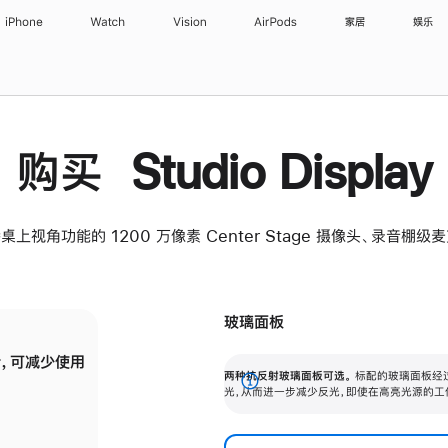
iPhone
Watch
Vision
AirPods
家居
娱乐
购买 Studio Display
桌上视角功能的 1200 万像素 Center Stage 摄像头、录音棚
玻璃面板
，可减少使用
纳米纹理玻璃面板可进一步减少反光，即使在
两种抗反射玻璃面板可选。
标配的玻璃面板经
。
有高亮光源的场所使用，也能保持出色画质。
展
光，从而进一步减少反光，即使在高亮光源的工
开