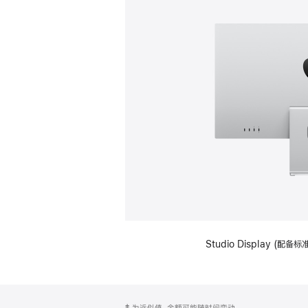
Studio Display (
网
脚