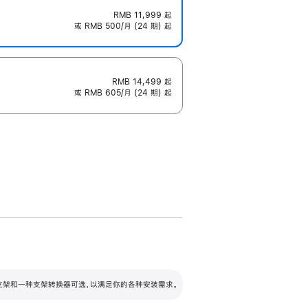
RMB 11,999
起
或 RMB 500/月 (24 期) 起
RMB 14,499
起
或 RMB 605/月 (24 期) 起
配可调倾斜度及高度的支架，额外增加 105
VESA 支架转换器
 有两种支架和一种支架转换器可选，以满足你的各种安装需求。
毫米的高度调节范围。
容的支架 (未随附)