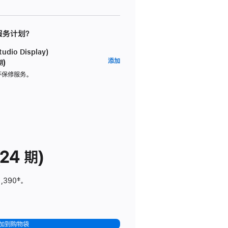
 服务计划？
dio Display)
AppleCare+
添加
期)
服
坏保修服务。
务
计
划
(适
用
于
24 期)
Studio
Display)
1,390
脚
‡。
注
加到购物袋