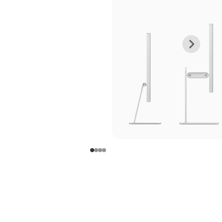
上
下
一
一
张
张
图
图
库
库
图
图
片
片
-
-
支
支
架
架