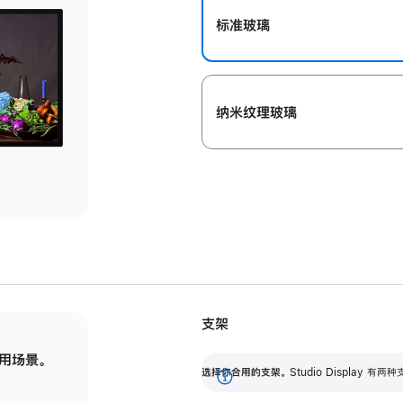
标准玻璃
纳米纹理玻璃
支架
用场景。
标配可调倾斜度的支架，提供 30 度的倾斜度
选
选择你合用的支架。
Studio Display
调节范围。
展