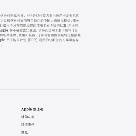
微信分付账单为准。上述分期付款方案由信用卡发卡机构
) 以及微信分付面向符合条件的中国大陆居民提供。部分
家。所有银行信用卡分期均需经你的信用卡发卡机构批准；对于花
ple 将不会被告知原因。请参阅信用卡发卡机构 (包
了解相关条件、费用和收费。订单可能需要满足特定金额要
e 员工购买计划 (EPP) 适用的分期付款方案可能与
。
Apple 价值观
辅助功能
环境责任
隐私