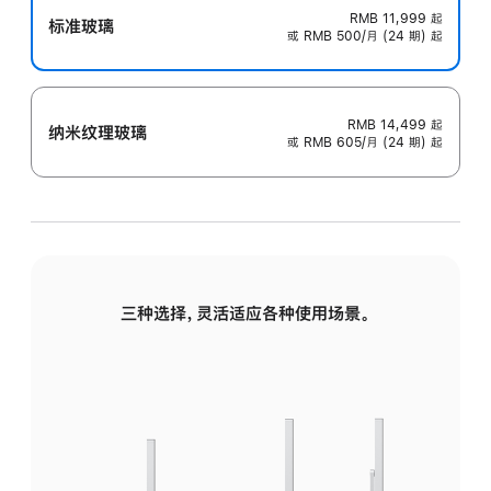
RMB 11,999
起
标准玻璃
或 RMB 500/月 (24 期) 起
RMB 14,499
起
纳米纹理玻璃
或 RMB 605/月 (24 期) 起
三种选择，灵活适应各种使用场景。
标