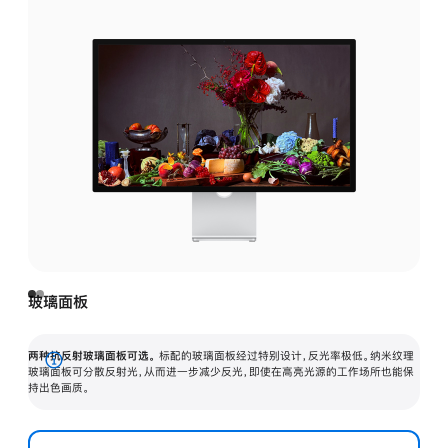
玻璃面板
两种抗反射玻璃面板可选。
标配的玻璃面板经过特别设计，反光率极低。纳米纹理
展
玻璃面板可分散反射光，从而进一步减少反光，即使在高亮光源的工作场所也能保
持出色画质。
开