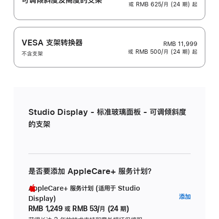
或 RMB 625/月 (24 期) 起
VESA 支架转换器
RMB 11,999
或 RMB 500/月 (24 期) 起
不含支架
Studio Display - 标准玻璃面板 - 可调倾斜度
的支架
是否要添加 AppleCare+ 服务计划？
AppleCare+ 服务计划 (适用于 Studio
AppleC
添加
Display)
服
RMB 1,249
或
RMB 53/月 (24 期)