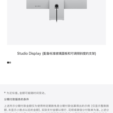
Studio Display (配备标准玻璃面板和可调倾斜度的支架)
网
脚
‡ 为近似值。金额可能随时间变动。
注
页
分期付款服务的条件
页
上述所示分期付款金额仅为使用特定期数免息分期付款估算得出的示例 (仅显示整数数
脚
额，未显示小数点以后的金额)，实际支付金额以银行、花呗或微信分付账单为准。上述分