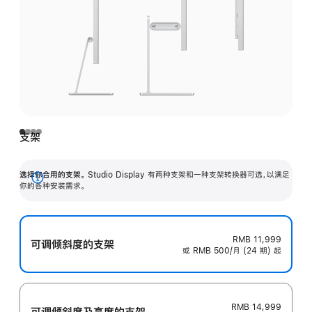
支架
选择你合用的支架。
Studio Display 有两种支架和一种支架转换器可选，以满足
展
你的各种安装需求。
开
RMB 11,999
可调倾斜度的支架
或 RMB 500/月 (24 期) 起
RMB 14,999
可调倾斜度及高‍度的支‍架