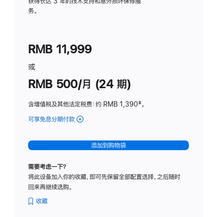
务
获得长达 3 年的技术支持和意外损坏保修服
务。
计
划
(适
RMB 11,999
用
于
或
Studio
RMB 500/月 (24 期)
Display
含增值税及其他法定税费
：约 RMB 1,390
脚
‡。
注
可享免息分期付款
(Studio
Display
-
添加到购物袋
标
准
需要考虑一下？
玻
将此设备加入你的收藏，即可先保留全部配置选择，之后随时
璃
回来再继续选购。
面
板
收藏
-