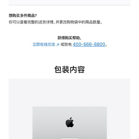
可
调
想购买多件商品？
倾
你可以查看完整的送货详情，并更改购物袋中的商品数量。
斜
度
的
获得购买帮助，
支
立即在线交流
(在
或致电
400-666-8800
。
架
新
的
窗
分
口
包装内容
期
中
付
打
款
开)
选
项)