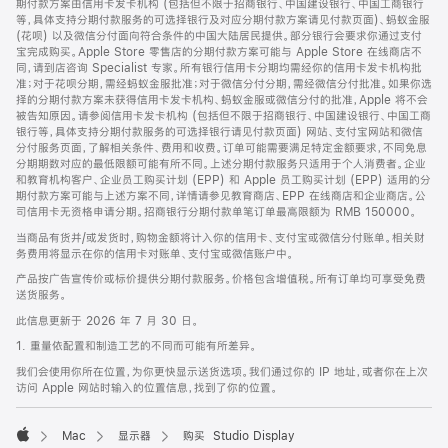
期付款方案由信用卡发卡机构 (包括但不限于招商银行、中国建设银行、中国工商银行
等，具体支持分期付款服务的可选择银行及对应分期付款方案请见付款页面)、蚂蚁金服
(花呗) 以及微信分付面向符合条件的中国大陆居民提供。部分银行会要求你通过支付
宝完成购买。Apple Store 零售店的分期付款方案可能与 Apple Store 在线商店不
同，请到店咨询 Specialist 专家。所有银行信用卡分期均需经你的信用卡发卡机构批
准；对于花呗分期，需经蚂蚁金服批准；对于微信分付分期，需经微信分付批准。如果你选
择的分期付款方案未获得信用卡发卡机构、蚂蚁金服或微信分付的批准，Apple 将不会
被告知原因。请参阅信用卡发卡机构 (包括但不限于招商银行、中国建设银行、中国工商
银行等，具体支持分期付款服务的可选择银行请见付款页面) 网站、支付宝网站和微信
分付服务页面，了解相关条件、费用和收费。订单可能需要满足特定金额要求，不同免息
分期期数对应的最低限额可能有所不同。上述分期付款服务只适用于个人消费者。企业
和教育机构客户、企业员工购买计划 (EPP) 和 Apple 员工购买计划 (EPP) 适用的分
期付款方案可能与上述方案不同，详情请参见教育商店、EPP 在线商店和企业商店。公
司信用卡无资格申请分期。招商银行分期付款单笔订单最高限额为 RMB 150000。
当商品有货并/或发货时，购物金额将计入你的信用卡、支付宝或微信分付账单。相关财
务费用将显示在你的信用卡对账单、支付宝或微信账户中。
产品按广告宣传价或标价提供分期付款服务。价格包含增值税。所有订单均可享受免费
送货服务。
此信息更新于 2026 年 7 月 30 日。
1. 重量依配置和制造工艺的不同而可能有所差异。
我们会使用你所在位置，为你更快显示送货选项。我们通过你的 IP 地址，或者你在上次
访问 Apple 网站时输入的位置信息，找到了你的位置。
Mac
显示器
购买 Studio Display