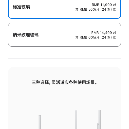
RMB 11,999
起
标准玻璃
或 RMB 500/月 (24 期) 起
RMB 14,499
起
纳米纹理玻璃
或 RMB 605/月 (24 期) 起
三种选择，灵活适应各种使用场景。
标