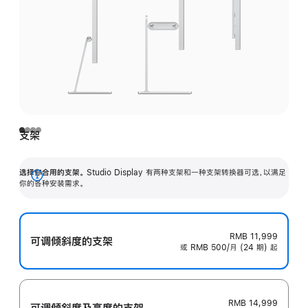
支架
选择你合用的支架。
Studio Display 有两种支架和一种支架转换器可选，以满足
展
你的各种安装需求。
开
RMB 11,999
可调倾斜度的支架
或 RMB 500/月 (24 期) 起
RMB 14,999
可调倾斜度及高‍度的支‍架