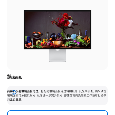
玻璃面板
两种抗反射玻璃面板可选。
标配的玻璃面板经过特别设计，反光率极低。纳米纹理
展
玻璃面板可分散反射光，从而进一步减少反光，即使在高亮光源的工作场所也能保
持出色画质。
开