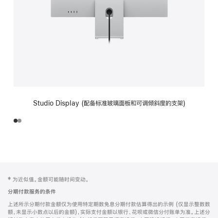
Studio Display (配备标准玻璃面板和可调倾斜度的支架)
网
脚
‡ 为近似值。金额可能随时间变动。
注
页
分期付款服务的条件
页
上述所示分期付款金额仅为使用特定期数免息分期付款估算得出的示例 (仅显示整数数
脚
额，未显示小数点以后的金额)，实际支付金额以银行、花呗或微信分付账单为准。上述分