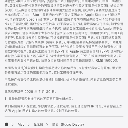
期付款方案由信用卡发卡机构 (包括但不限于招商银行、中国建设银行、中国工商银行
等，具体支持分期付款服务的可选择银行及对应分期付款方案请见付款页面)、蚂蚁金服
(花呗) 以及微信分付面向符合条件的中国大陆居民提供。部分银行会要求你通过支付
宝完成购买。Apple Store 零售店的分期付款方案可能与 Apple Store 在线商店不
同，请到店咨询 Specialist 专家。所有银行信用卡分期均需经你的信用卡发卡机构批
准；对于花呗分期，需经蚂蚁金服批准；对于微信分付分期，需经微信分付批准。如果你选
择的分期付款方案未获得信用卡发卡机构、蚂蚁金服或微信分付的批准，Apple 将不会
被告知原因。请参阅信用卡发卡机构 (包括但不限于招商银行、中国建设银行、中国工商
银行等，具体支持分期付款服务的可选择银行请见付款页面) 网站、支付宝网站和微信
分付服务页面，了解相关条件、费用和收费。订单可能需要满足特定金额要求，不同免息
分期期数对应的最低限额可能有所不同。上述分期付款服务只适用于个人消费者。企业
和教育机构客户、企业员工购买计划 (EPP) 和 Apple 员工购买计划 (EPP) 适用的分
期付款方案可能与上述方案不同，详情请参见教育商店、EPP 在线商店和企业商店。公
司信用卡无资格申请分期。招商银行分期付款单笔订单最高限额为 RMB 150000。
当商品有货并/或发货时，购物金额将计入你的信用卡、支付宝或微信分付账单。相关财
务费用将显示在你的信用卡对账单、支付宝或微信账户中。
产品按广告宣传价或标价提供分期付款服务。价格包含增值税。所有订单均可享受免费
送货服务。
此信息更新于 2026 年 7 月 30 日。
1. 重量依配置和制造工艺的不同而可能有所差异。
我们会使用你所在位置，为你更快显示送货选项。我们通过你的 IP 地址，或者你在上次
访问 Apple 网站时输入的位置信息，找到了你的位置。
Mac
显示器
购买 Studio Display