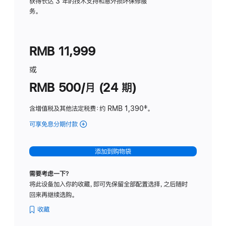
务
获得长达 3 年的技术支持和意外损坏保修服
务。
计
划
(适
RMB 11,999
用
于
或
Studio
RMB 500/月 (24 期)
Display
含增值税及其他法定税费
：约 RMB 1,390
脚
‡。
注
可享免息分期付款
(Studio
Display
-
添加到购物袋
标
准
需要考虑一下？
玻
将此设备加入你的收藏，即可先保留全部配置选择，之后随时
璃
回来再继续选购。
面
板
收藏
-