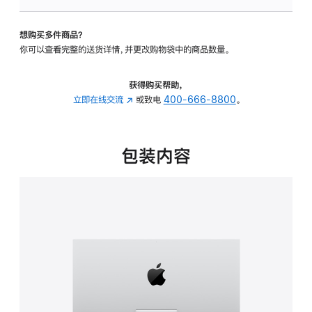
可
调
想购买多件商品？
倾
你可以查看完整的送货详情，并更改购物袋中的商品数量。
斜
度
的
获得购买帮助，
支
立即在线交流
(在
或致电
400-666-8800
。
架
新
的
窗
分
口
包装内容
期
中
付
打
款
开)
选
项)