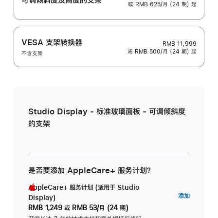
或 RMB 625/月 (24 期) 起
VESA 支架转换器
RMB 11,999
或 RMB 500/月 (24 期) 起
不含支架
Studio Display - 标准玻璃面板 - 可调倾斜度
的支架
是否要添加 AppleCare+ 服务计划？
AppleCare+ 服务计划 (适用于 Studio
AppleC
添加
Display)
服
RMB 1,249
或
RMB 53/月 (24 期)