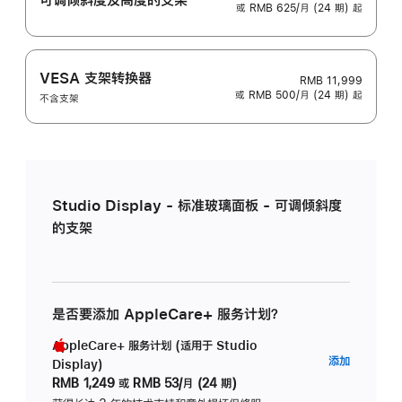
或 RMB 625/月 (24 期) 起
VESA 支架转换器
RMB 11,999
或 RMB 500/月 (24 期) 起
不含支架
Studio Display - 标准玻璃面板 - 可调倾斜度
的支架
是否要添加 AppleCare+ 服务计划？
AppleCare+ 服务计划 (适用于 Studio
AppleC
添加
Display)
服
RMB 1,249
或
RMB 53/月 (24 期)