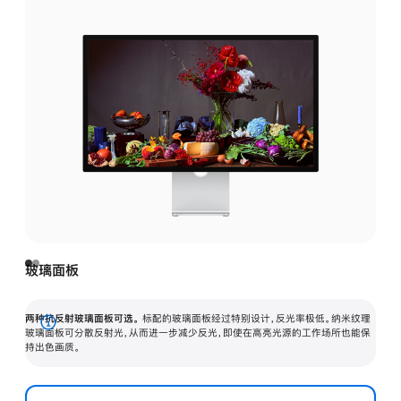
玻璃面板
两种抗反射玻璃面板可选。
标配的玻璃面板经过特别设计，反光率极低。纳米纹理
展
玻璃面板可分散反射光，从而进一步减少反光，即使在高亮光源的工作场所也能保
持出色画质。
开