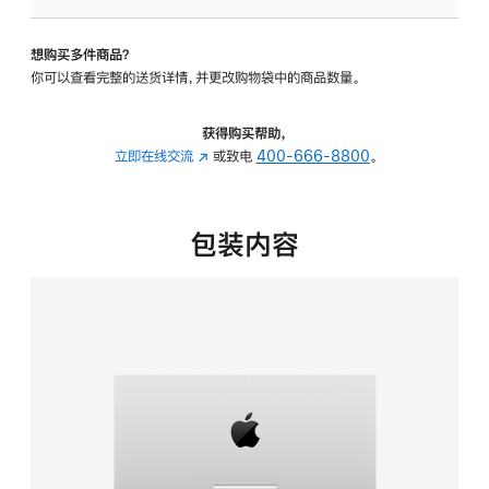
可
调
想购买多件商品？
倾
你可以查看完整的送货详情，并更改购物袋中的商品数量。
斜
度
的
获得购买帮助，
支
立即在线交流
(在
或致电
400-666-8800
。
架
新
的
窗
分
口
包装内容
期
中
付
打
款
开)
选
项)