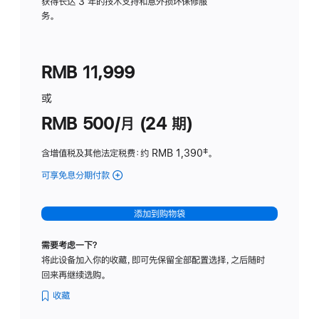
务
获得长达 3 年的技术支持和意外损坏保修服
务。
计
划
(适
RMB 11,999
用
于
或
Studio
RMB 500/月 (24 期)
Display
含增值税及其他法定税费
：约 RMB 1,390
脚
‡。
注
可享免息分期付款
(Studio
Display
-
添加到购物袋
标
准
需要考虑一下？
玻
将此设备加入你的收藏，即可先保留全部配置选择，之后随时
璃
回来再继续选购。
面
板
收藏
-