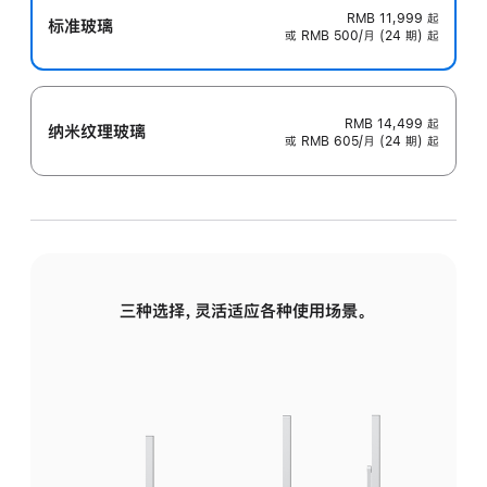
RMB 11,999
起
标准玻璃
或 RMB 500/月 (24 期) 起
RMB 14,499
起
纳米纹理玻璃
或 RMB 605/月 (24 期) 起
三种选择，灵活适应各种使用场景。
标