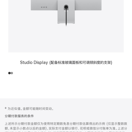
Studio Display (配备标准玻璃面板和可调倾斜度的支架)
网
脚
‡ 为近似值。金额可能随时间变动。
注
页
分期付款服务的条件
页
上述所示分期付款金额仅为使用特定期数免息分期付款估算得出的示例 (仅显示整数数
脚
额，未显示小数点以后的金额)，实际支付金额以银行、花呗或微信分付账单为准。上述分