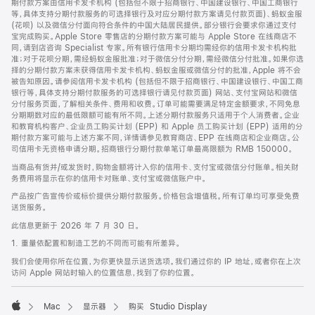
期付款方案由信用卡发卡机构 (包括但不限于招商银行、中国建设银行、中国工商银行
等，具体支持分期付款服务的可选择银行及对应分期付款方案请见付款页面)、蚂蚁金服
(花呗) 以及微信分付面向符合条件的中国大陆居民提供。部分银行会要求你通过支付
宝完成购买。Apple Store 零售店的分期付款方案可能与 Apple Store 在线商店不
同，请到店咨询 Specialist 专家。所有银行信用卡分期均需经你的信用卡发卡机构批
准；对于花呗分期，需经蚂蚁金服批准；对于微信分付分期，需经微信分付批准。如果你选
择的分期付款方案未获得信用卡发卡机构、蚂蚁金服或微信分付的批准，Apple 将不会
被告知原因。请参阅信用卡发卡机构 (包括但不限于招商银行、中国建设银行、中国工商
银行等，具体支持分期付款服务的可选择银行请见付款页面) 网站、支付宝网站和微信
分付服务页面，了解相关条件、费用和收费。订单可能需要满足特定金额要求，不同免息
分期期数对应的最低限额可能有所不同。上述分期付款服务只适用于个人消费者。企业
和教育机构客户、企业员工购买计划 (EPP) 和 Apple 员工购买计划 (EPP) 适用的分
期付款方案可能与上述方案不同，详情请参见教育商店、EPP 在线商店和企业商店。公
司信用卡无资格申请分期。招商银行分期付款单笔订单最高限额为 RMB 150000。
当商品有货并/或发货时，购物金额将计入你的信用卡、支付宝或微信分付账单。相关财
务费用将显示在你的信用卡对账单、支付宝或微信账户中。
产品按广告宣传价或标价提供分期付款服务。价格包含增值税。所有订单均可享受免费
送货服务。
此信息更新于 2026 年 7 月 30 日。
1. 重量依配置和制造工艺的不同而可能有所差异。
我们会使用你所在位置，为你更快显示送货选项。我们通过你的 IP 地址，或者你在上次
访问 Apple 网站时输入的位置信息，找到了你的位置。
Mac
显示器
购买 Studio Display