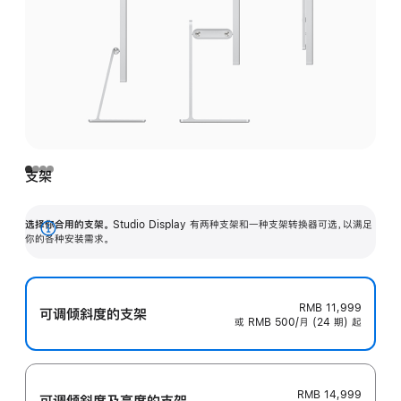
支架
选择你合用的支架。
Studio Display 有两种支架和一种支架转换器可选，以满足
展
你的各种安装需求。
开
RMB 11,999
可调倾斜度的支架
或 RMB 500/月 (24 期) 起
RMB 14,999
可调倾斜度及高‍度的支‍架