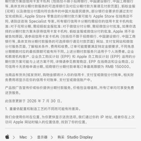
期付款方案由信用卡发卡机构 (包括但不限于招商银行、中国建设银行、中国工商银行
等，具体支持分期付款服务的可选择银行及对应分期付款方案请见付款页面)、蚂蚁金服
(花呗) 以及微信分付面向符合条件的中国大陆居民提供。部分银行会要求你通过支付
宝完成购买。Apple Store 零售店的分期付款方案可能与 Apple Store 在线商店不
同，请到店咨询 Specialist 专家。所有银行信用卡分期均需经你的信用卡发卡机构批
准；对于花呗分期，需经蚂蚁金服批准；对于微信分付分期，需经微信分付批准。如果你选
择的分期付款方案未获得信用卡发卡机构、蚂蚁金服或微信分付的批准，Apple 将不会
被告知原因。请参阅信用卡发卡机构 (包括但不限于招商银行、中国建设银行、中国工商
银行等，具体支持分期付款服务的可选择银行请见付款页面) 网站、支付宝网站和微信
分付服务页面，了解相关条件、费用和收费。订单可能需要满足特定金额要求，不同免息
分期期数对应的最低限额可能有所不同。上述分期付款服务只适用于个人消费者。企业
和教育机构客户、企业员工购买计划 (EPP) 和 Apple 员工购买计划 (EPP) 适用的分
期付款方案可能与上述方案不同，详情请参见教育商店、EPP 在线商店和企业商店。公
司信用卡无资格申请分期。招商银行分期付款单笔订单最高限额为 RMB 150000。
当商品有货并/或发货时，购物金额将计入你的信用卡、支付宝或微信分付账单。相关财
务费用将显示在你的信用卡对账单、支付宝或微信账户中。
产品按广告宣传价或标价提供分期付款服务。价格包含增值税。所有订单均可享受免费
送货服务。
此信息更新于 2026 年 7 月 30 日。
1. 重量依配置和制造工艺的不同而可能有所差异。
我们会使用你所在位置，为你更快显示送货选项。我们通过你的 IP 地址，或者你在上次
访问 Apple 网站时输入的位置信息，找到了你的位置。
Mac
显示器
购买 Studio Display