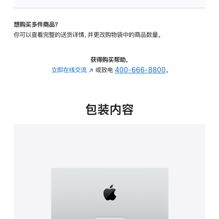
可
调
想购买多件商品？
倾
你可以查看完整的送货详情，并更改购物袋中的商品数量。
斜
度
的
获得购买帮助，
支
立即在线交流
(在
或致电
400-666-8800
。
架
新
的
窗
分
口
包装内容
期
中
付
打
款
开)
选
项)