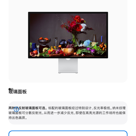
玻璃面板
两种抗反射玻璃面板可选。
标配的玻璃面板经过特别设计，反光率极低。纳米纹理
展
玻璃面板可分散反射光，从而进一步减少反光，即使在高亮光源的工作场所也能保
持出色画质。
开