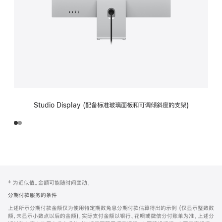
Studio Display (配备标准玻璃面板和可调倾斜度的支架)
网
脚
‡ 为近似值。金额可能随时间变动。
注
页
分期付款服务的条件
页
上述所示分期付款金额仅为使用特定期数免息分期付款估算得出的示例 (仅显示整数数
脚
额，未显示小数点以后的金额)，实际支付金额以银行、花呗或微信分付账单为准。上述分