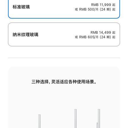
RMB 11,999
起
标准玻璃
或 RMB 500/月 (24 期) 起
RMB 14,499
起
纳米纹理玻璃
或 RMB 605/月 (24 期) 起
三种选择，灵活适应各种使用场景。
标