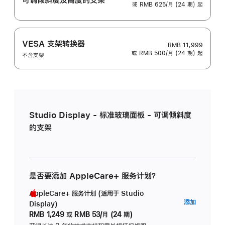
或 RMB 625/月 (24 期) 起
VESA 支架转换器
RMB 11,999
或 RMB 500/月 (24 期) 起
不含支架
Studio Display - 标准玻璃面板 - 可调倾斜度
的支架
是否要添加 AppleCare+ 服务计划？
AppleCare+ 服务计划 (适用于 Studio
AppleC
添加
Display)
服
RMB 1,249
或
RMB 53/月 (24 期)