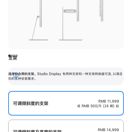
支架
选择你合用的支架。
Studio Display 有两种支架和一种支架转换器可选，以满足
展
你的各种安装需求。
开
RMB 11,999
可调倾斜度的支架
或 RMB 500/月 (24 期) 起
RMB 14,999
可调倾斜度及高‍度的支‍架