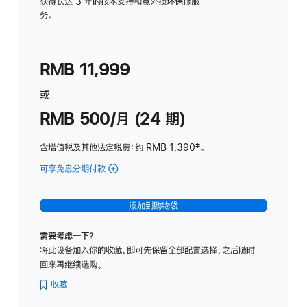
务
获得长达 3 年的技术支持和意外损坏保修服
务。
计
划
(适
RMB 11,999
用
于
或
Studio
RMB 500/月 (24 期)
Display
含增值税及其他法定税费
：约 RMB 1,390
脚
‡。
注
可享免息分期付款
(Studio
Display
-
添加到购物袋
标
准
需要考虑一下？
玻
将此设备加入你的收藏，即可先保留全部配置选择，之后随时
璃
回来再继续选购。
面
板
收藏
-