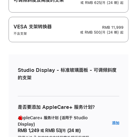
或 RMB 625/月 (24 期) 起
VESA 支架转换器
RMB 11,999
或 RMB 500/月 (24 期) 起
不含支架
Studio Display - 标准玻璃面板 - 可调倾斜度
的支架
是否要添加 AppleCare+ 服务计划？
AppleCare+ 服务计划 (适用于 Studio
AppleC
添加
Display)
服
RMB 1,249
或
RMB 53/月 (24 期)