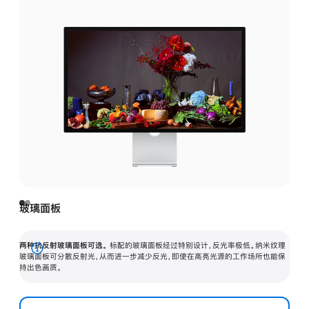
玻璃面板
两种抗反射玻璃面板可选。
标配的玻璃面板经过特别设计，反光率极低。纳米纹理
展
玻璃面板可分散反射光，从而进一步减少反光，即使在高亮光源的工作场所也能保
持出色画质。
开