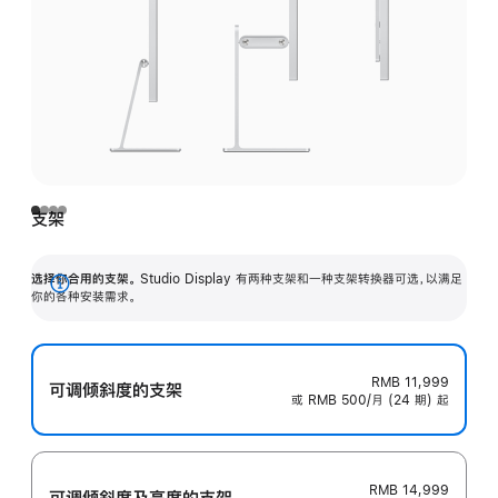
支架
选择你合用的支架。
Studio Display 有两种支架和一种支架转换器可选，以满足
展
你的各种安装需求。
开
RMB 11,999
可调倾斜度的支架
或 RMB 500/月 (24 期) 起
RMB 14,999
可调倾斜度及高‍度的支‍架