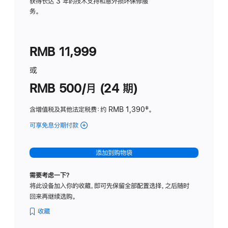
务
获得长达 3 年的技术支持和意外损坏保修服
务。
计
划
(适
RMB 11,999
用
于
或
Studio
RMB 500/月 (24 期)
Display
含增值税及其他法定税费
：约 RMB 1,390
脚
‡。
注
可享免息分期付款
(Studio
Display
-
添加到购物袋
标
准
需要考虑一下？
玻
将此设备加入你的收藏，即可先保留全部配置选择，之后随时
璃
回来再继续选购。
面
板
收藏
-