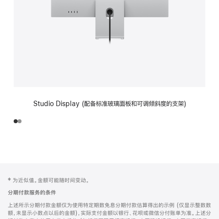
Studio Display (配备标准玻璃面板和可调倾斜度的支架)
网
脚
‡ 为近似值。金额可能随时间变动。
注
页
分期付款服务的条件
页
上述所示分期付款金额仅为使用特定期数免息分期付款估算得出的示例 (仅显示整数数
脚
额，未显示小数点以后的金额)，实际支付金额以银行、花呗或微信分付账单为准。上述分