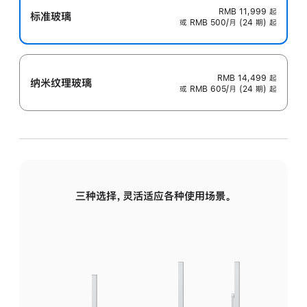
RMB 11,999
起
标准玻璃
或 RMB 500/月 (24 期) 起
RMB 14,499
起
纳米纹理玻璃
或 RMB 605/月 (24 期) 起
三种选择，灵活适应各种使用场景。
标