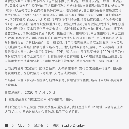
期付款方案由信用卡发卡机构 (包括但不限于招商银行、中国建设银行、中国工商银行
等，具体支持分期付款服务的可选择银行及对应分期付款方案请见付款页面)、蚂蚁金服
(花呗) 以及微信分付面向符合条件的中国大陆居民提供。部分银行会要求你通过支付
宝完成购买。Apple Store 零售店的分期付款方案可能与 Apple Store 在线商店不
同，请到店咨询 Specialist 专家。所有银行信用卡分期均需经你的信用卡发卡机构批
准；对于花呗分期，需经蚂蚁金服批准；对于微信分付分期，需经微信分付批准。如果你选
择的分期付款方案未获得信用卡发卡机构、蚂蚁金服或微信分付的批准，Apple 将不会
被告知原因。请参阅信用卡发卡机构 (包括但不限于招商银行、中国建设银行、中国工商
银行等，具体支持分期付款服务的可选择银行请见付款页面) 网站、支付宝网站和微信
分付服务页面，了解相关条件、费用和收费。订单可能需要满足特定金额要求，不同免息
分期期数对应的最低限额可能有所不同。上述分期付款服务只适用于个人消费者。企业
和教育机构客户、企业员工购买计划 (EPP) 和 Apple 员工购买计划 (EPP) 适用的分
期付款方案可能与上述方案不同，详情请参见教育商店、EPP 在线商店和企业商店。公
司信用卡无资格申请分期。招商银行分期付款单笔订单最高限额为 RMB 150000。
当商品有货并/或发货时，购物金额将计入你的信用卡、支付宝或微信分付账单。相关财
务费用将显示在你的信用卡对账单、支付宝或微信账户中。
产品按广告宣传价或标价提供分期付款服务。价格包含增值税。所有订单均可享受免费
送货服务。
此信息更新于 2026 年 7 月 30 日。
1. 重量依配置和制造工艺的不同而可能有所差异。
我们会使用你所在位置，为你更快显示送货选项。我们通过你的 IP 地址，或者你在上次
访问 Apple 网站时输入的位置信息，找到了你的位置。
Mac
显示器
购买 Studio Display