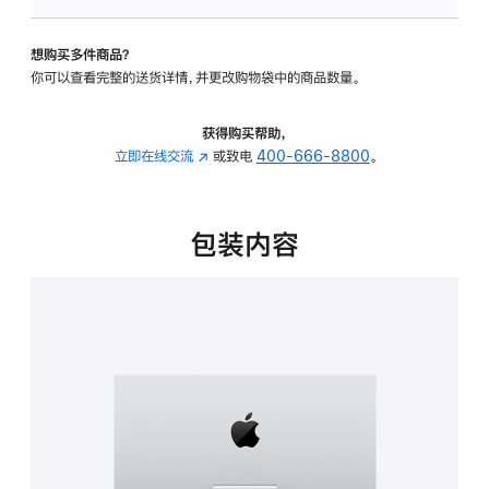
可
调
想购买多件商品？
倾
你可以查看完整的送货详情，并更改购物袋中的商品数量。
斜
度
的
获得购买帮助，
支
立即在线交流
(在
或致电
400-666-8800
。
架
新
的
窗
分
口
包装内容
期
中
付
打
款
开)
选
项)