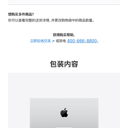
可
调
想购买多件商品？
倾
你可以查看完整的送货详情，并更改购物袋中的商品数量。
斜
度
的
获得购买帮助，
支
立即在线交流
(在
或致电
400-666-8800
。
架
新
的
窗
分
口
包装内容
期
中
付
打
款
开)
选
项)