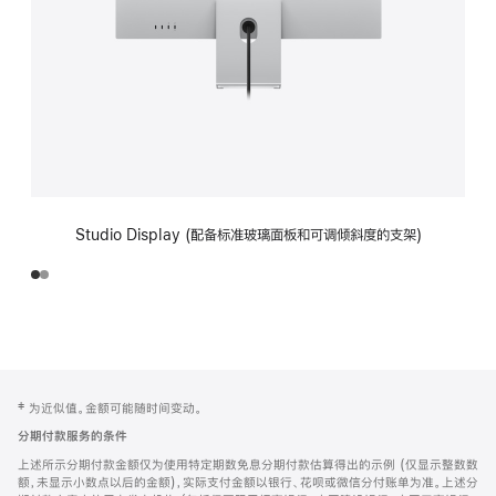
Studio Display (配备标准玻璃面板和可调倾斜度的支架)
网
脚
‡ 为近似值。金额可能随时间变动。
注
页
分期付款服务的条件
页
上述所示分期付款金额仅为使用特定期数免息分期付款估算得出的示例 (仅显示整数数
脚
额，未显示小数点以后的金额)，实际支付金额以银行、花呗或微信分付账单为准。上述分