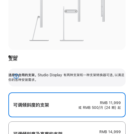
支架
选择你合用的支架。
Studio Display 有两种支架和一种支架转换器可选，以满足
展
你的各种安装需求。
开
RMB 11,999
可调倾斜度的支架
或 RMB 500/月 (24 期) 起
RMB 14,999
可调倾斜度及高‍度的支‍架