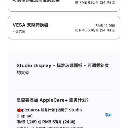
或 RMB 625/月 (24 期) 起
VESA 支架转换器
RMB 11,999
或 RMB 500/月 (24 期) 起
不含支架
Studio Display - 标准玻璃面板 - 可调倾斜度
的支架
是否要添加 AppleCare+ 服务计划？
AppleCare+ 服务计划 (适用于 Studio
AppleC
添加
Display)
服
RMB 1,249
或
RMB 53/月 (24 期)