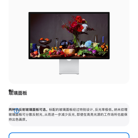
玻璃面板
两种抗反射玻璃面板可选。
标配的玻璃面板经过特别设计，反光率极低。纳米纹理
展
玻璃面板可分散反射光，从而进一步减少反光，即使在高亮光源的工作场所也能保
持出色画质。
开