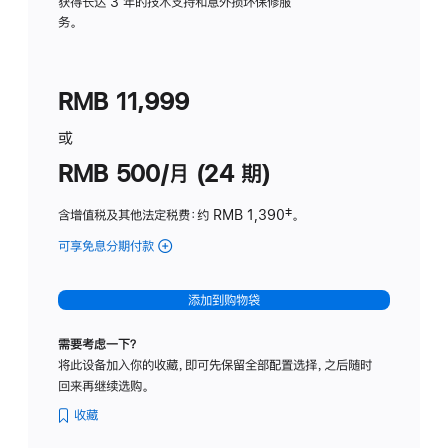
务
获得长达 3 年的技术支持和意外损坏保修服
务。
计
划
(适
RMB 11,999
用
于
或
Studio
RMB 500/月 (24 期)
Display
含增值税及其他法定税费
：约 RMB 1,390
脚
‡。
注
可享免息分期付款
(Studio
Display
-
添加到购物袋
标
准
需要考虑一下？
玻
将此设备加入你的收藏，即可先保留全部配置选择，之后随时
璃
回来再继续选购。
面
板
收藏
-