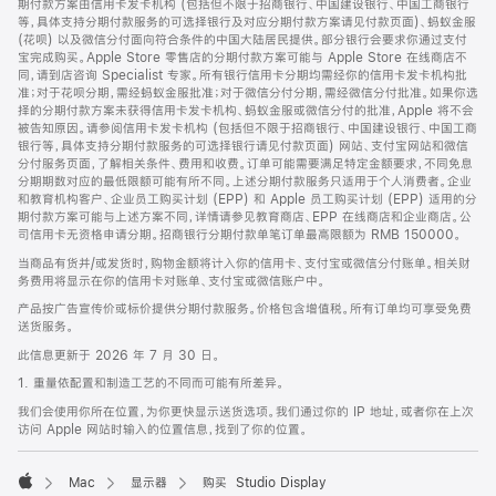
期付款方案由信用卡发卡机构 (包括但不限于招商银行、中国建设银行、中国工商银行
等，具体支持分期付款服务的可选择银行及对应分期付款方案请见付款页面)、蚂蚁金服
(花呗) 以及微信分付面向符合条件的中国大陆居民提供。部分银行会要求你通过支付
宝完成购买。Apple Store 零售店的分期付款方案可能与 Apple Store 在线商店不
同，请到店咨询 Specialist 专家。所有银行信用卡分期均需经你的信用卡发卡机构批
准；对于花呗分期，需经蚂蚁金服批准；对于微信分付分期，需经微信分付批准。如果你选
择的分期付款方案未获得信用卡发卡机构、蚂蚁金服或微信分付的批准，Apple 将不会
被告知原因。请参阅信用卡发卡机构 (包括但不限于招商银行、中国建设银行、中国工商
银行等，具体支持分期付款服务的可选择银行请见付款页面) 网站、支付宝网站和微信
分付服务页面，了解相关条件、费用和收费。订单可能需要满足特定金额要求，不同免息
分期期数对应的最低限额可能有所不同。上述分期付款服务只适用于个人消费者。企业
和教育机构客户、企业员工购买计划 (EPP) 和 Apple 员工购买计划 (EPP) 适用的分
期付款方案可能与上述方案不同，详情请参见教育商店、EPP 在线商店和企业商店。公
司信用卡无资格申请分期。招商银行分期付款单笔订单最高限额为 RMB 150000。
当商品有货并/或发货时，购物金额将计入你的信用卡、支付宝或微信分付账单。相关财
务费用将显示在你的信用卡对账单、支付宝或微信账户中。
产品按广告宣传价或标价提供分期付款服务。价格包含增值税。所有订单均可享受免费
送货服务。
此信息更新于 2026 年 7 月 30 日。
1. 重量依配置和制造工艺的不同而可能有所差异。
我们会使用你所在位置，为你更快显示送货选项。我们通过你的 IP 地址，或者你在上次
访问 Apple 网站时输入的位置信息，找到了你的位置。
Mac
显示器
购买 Studio Display