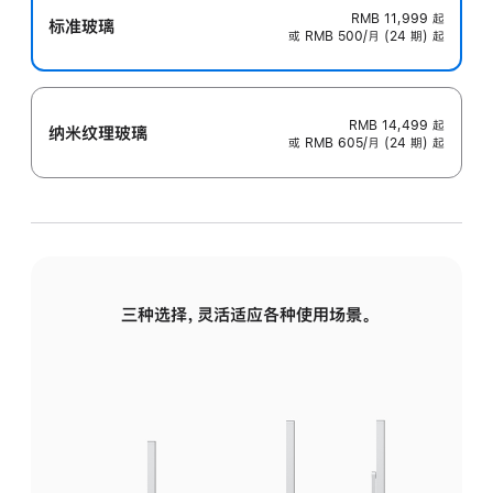
RMB 11,999
起
标准玻璃
或 RMB 500/月 (24 期) 起
RMB 14,499
起
纳米纹理玻璃
或 RMB 605/月 (24 期) 起
三种选择，灵活适应各种使用场景。
标