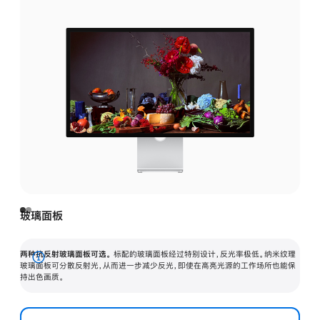
玻璃面板
两种抗反射玻璃面板可选。
标配的玻璃面板经过特别设计，反光率极低。纳米纹理
展
玻璃面板可分散反射光，从而进一步减少反光，即使在高亮光源的工作场所也能保
持出色画质。
开