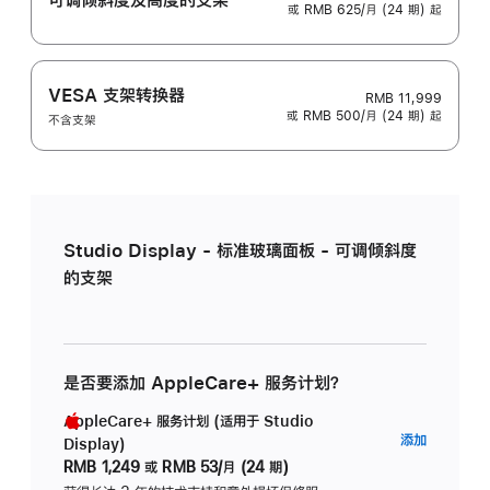
或 RMB 625/月 (24 期) 起
VESA 支架转换器
RMB 11,999
或 RMB 500/月 (24 期) 起
不含支架
Studio Display - 标准玻璃面板 - 可调倾斜度
的支架
是否要添加 AppleCare+ 服务计划？
AppleCare+ 服务计划 (适用于 Studio
AppleC
添加
Display)
服
RMB 1,249
或
RMB 53/月 (24 期)