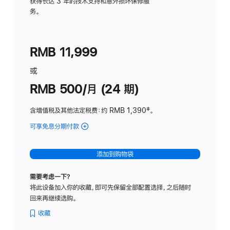
务
获得长达 3 年的技术支持和意外损坏保修服
务。
计
划
(适
RMB 11,999
用
于
或
Studio
RMB 500/月 (24 期)
Display
含增值税及其他法定税费
：约 RMB 1,390
脚
‡。
注
可享免息分期付款
(Studio
Display
-
添加到购物袋
标
准
需要考虑一下？
玻
将此设备加入你的收藏，即可先保留全部配置选择，之后随时
璃
回来再继续选购。
面
板
收藏
-