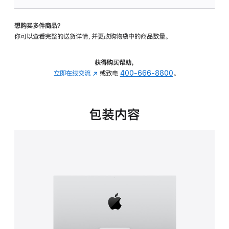
可
调
想购买多件商品？
倾
你可以查看完整的送货详情，并更改购物袋中的商品数量。
斜
度
的
获得购买帮助，
支
立即在线交流
(在
或致电
400-666-8800
。
架
新
的
窗
分
口
包装内容
期
中
付
打
款
开)
选
项)