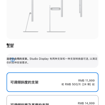
支架
选择你合用的支架。
Studio Display 有两种支架和一种支架转换器可选，以满足
展
你的各种安装需求。
开
RMB 11,999
可调倾斜度的支架
或 RMB 500/月 (24 期) 起
RMB 14,999
可调倾斜度及高‍度的支‍架