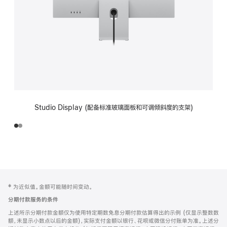
Studio Display (配备标准玻璃面板和可调倾斜度的支架)
网
脚
‡ 为近似值。金额可能随时间变动。
注
页
分期付款服务的条件
页
上述所示分期付款金额仅为使用特定期数免息分期付款估算得出的示例 (仅显示整数数
脚
额，未显示小数点以后的金额)，实际支付金额以银行、花呗或微信分付账单为准。上述分