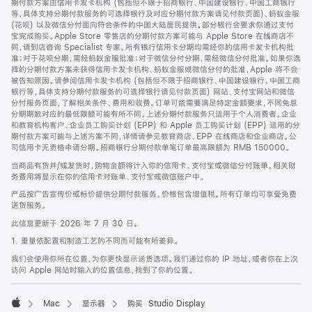
期付款方案由信用卡发卡机构 (包括但不限于招商银行、中国建设银行、中国工商银行
等，具体支持分期付款服务的可选择银行及对应分期付款方案请见付款页面)、蚂蚁金服
(花呗) 以及微信分付面向符合条件的中国大陆居民提供。部分银行会要求你通过支付
宝完成购买。Apple Store 零售店的分期付款方案可能与 Apple Store 在线商店不
同，请到店咨询 Specialist 专家。所有银行信用卡分期均需经你的信用卡发卡机构批
准；对于花呗分期，需经蚂蚁金服批准；对于微信分付分期，需经微信分付批准。如果你选
择的分期付款方案未获得信用卡发卡机构、蚂蚁金服或微信分付的批准，Apple 将不会
被告知原因。请参阅信用卡发卡机构 (包括但不限于招商银行、中国建设银行、中国工商
银行等，具体支持分期付款服务的可选择银行请见付款页面) 网站、支付宝网站和微信
分付服务页面，了解相关条件、费用和收费。订单可能需要满足特定金额要求，不同免息
分期期数对应的最低限额可能有所不同。上述分期付款服务只适用于个人消费者。企业
和教育机构客户、企业员工购买计划 (EPP) 和 Apple 员工购买计划 (EPP) 适用的分
期付款方案可能与上述方案不同，详情请参见教育商店、EPP 在线商店和企业商店。公
司信用卡无资格申请分期。招商银行分期付款单笔订单最高限额为 RMB 150000。
当商品有货并/或发货时，购物金额将计入你的信用卡、支付宝或微信分付账单。相关财
务费用将显示在你的信用卡对账单、支付宝或微信账户中。
产品按广告宣传价或标价提供分期付款服务。价格包含增值税。所有订单均可享受免费
送货服务。
此信息更新于 2026 年 7 月 30 日。
1. 重量依配置和制造工艺的不同而可能有所差异。
我们会使用你所在位置，为你更快显示送货选项。我们通过你的 IP 地址，或者你在上次
访问 Apple 网站时输入的位置信息，找到了你的位置。
Mac
显示器
购买 Studio Display