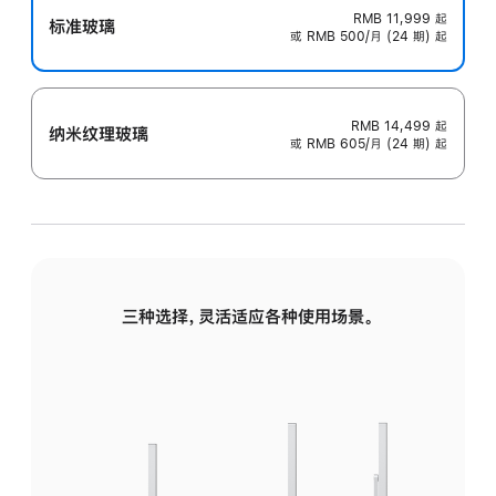
RMB 11,999
起
标准玻璃
或 RMB 500/月 (24 期) 起
RMB 14,499
起
纳米纹理玻璃
或 RMB 605/月 (24 期) 起
三种选择，灵活适应各种使用场景。
标