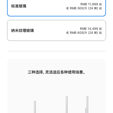
RMB 11,999
起
标准玻璃
或 RMB 500/月 (24 期) 起
RMB 14,499
起
纳米纹理玻璃
或 RMB 605/月 (24 期) 起
三种选择，灵活适应各种使用场景。
标