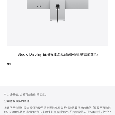
Studio Display (配备标准玻璃面板和可调倾斜度的支架)
网
脚
‡ 为近似值。金额可能随时间变动。
注
页
分期付款服务的条件
页
上述所示分期付款金额仅为使用特定期数免息分期付款估算得出的示例 (仅显示整数数
脚
额，未显示小数点以后的金额)，实际支付金额以银行、花呗或微信分付账单为准。上述分