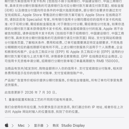
期付款方案由信用卡发卡机构 (包括但不限于招商银行、中国建设银行、中国工商银行
等，具体支持分期付款服务的可选择银行及对应分期付款方案请见付款页面)、蚂蚁金服
(花呗) 以及微信分付面向符合条件的中国大陆居民提供。部分银行会要求你通过支付
宝完成购买。Apple Store 零售店的分期付款方案可能与 Apple Store 在线商店不
同，请到店咨询 Specialist 专家。所有银行信用卡分期均需经你的信用卡发卡机构批
准；对于花呗分期，需经蚂蚁金服批准；对于微信分付分期，需经微信分付批准。如果你选
择的分期付款方案未获得信用卡发卡机构、蚂蚁金服或微信分付的批准，Apple 将不会
被告知原因。请参阅信用卡发卡机构 (包括但不限于招商银行、中国建设银行、中国工商
银行等，具体支持分期付款服务的可选择银行请见付款页面) 网站、支付宝网站和微信
分付服务页面，了解相关条件、费用和收费。订单可能需要满足特定金额要求，不同免息
分期期数对应的最低限额可能有所不同。上述分期付款服务只适用于个人消费者。企业
和教育机构客户、企业员工购买计划 (EPP) 和 Apple 员工购买计划 (EPP) 适用的分
期付款方案可能与上述方案不同，详情请参见教育商店、EPP 在线商店和企业商店。公
司信用卡无资格申请分期。招商银行分期付款单笔订单最高限额为 RMB 150000。
当商品有货并/或发货时，购物金额将计入你的信用卡、支付宝或微信分付账单。相关财
务费用将显示在你的信用卡对账单、支付宝或微信账户中。
产品按广告宣传价或标价提供分期付款服务。价格包含增值税。所有订单均可享受免费
送货服务。
此信息更新于 2026 年 7 月 30 日。
1. 重量依配置和制造工艺的不同而可能有所差异。
我们会使用你所在位置，为你更快显示送货选项。我们通过你的 IP 地址，或者你在上次
访问 Apple 网站时输入的位置信息，找到了你的位置。
Mac
显示器
购买 Studio Display