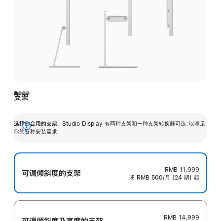
支架
选择你合用的支架。
Studio Display 有两种支架和一种支架转换器可选，以满足
展
你的各种安装需求。
开
RMB 11,999
可调倾斜度的支架
或 RMB 500/月 (24 期) 起
RMB 14,999
可调倾斜度及高‍度的支‍架