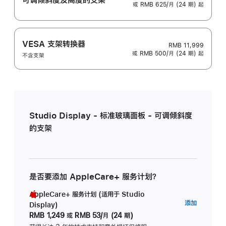
或 RMB 625/月 (24 期) 起
VESA 支架转换器
RMB 11,999
或 RMB 500/月 (24 期) 起
不含支架
Studio Display - 标准玻璃面板 - 可调倾斜度
的支架
是否要添加 AppleCare+ 服务计划？
AppleCare+ 服务计划 (适用于 Studio
AppleC
添加
Display)
服
RMB 1,249
或
RMB 53/月 (24 期)