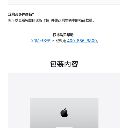
可
调
想购买多件商品？
倾
你可以查看完整的送货详情，并更改购物袋中的商品数量。
斜
度
的
获得购买帮助，
支
立即在线交流
(在
或致电
400-666-8800
。
架
新
的
窗
分
口
包装内容
期
中
付
打
款
开)
选
项)