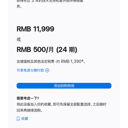
务
获得长达 3 年的技术支持和意外损坏保修服
务。
计
划
(适
RMB 11,999
用
于
或
Studio
RMB 500/月 (24 期)
Display
含增值税及其他法定税费
：约 RMB 1,390
脚
‡。
注
可享免息分期付款
(Studio
Display
-
添加到购物袋
标
准
需要考虑一下？
玻
将此设备加入你的收藏，即可先保留全部配置选择，之后随时
璃
回来再继续选购。
面
板
收藏
-