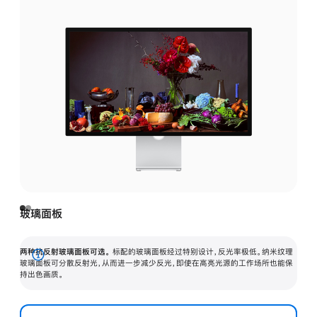
玻璃面板
两种抗反射玻璃面板可选。
标配的玻璃面板经过特别设计，反光率极低。纳米纹理
展
玻璃面板可分散反射光，从而进一步减少反光，即使在高亮光源的工作场所也能保
持出色画质。
开