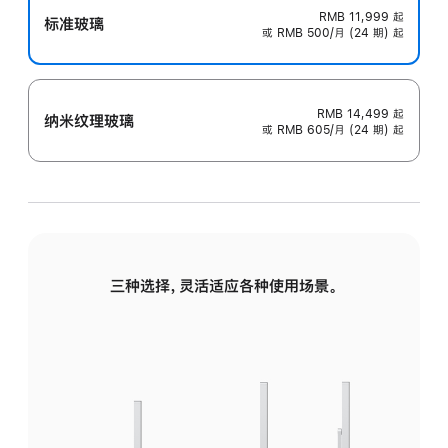
RMB 11,999
起
标准玻璃
或 RMB 500/月 (24 期) 起
RMB 14,499
起
纳米纹理玻璃
或 RMB 605/月 (24 期) 起
三种选择，灵活适应各种使用场景。
标