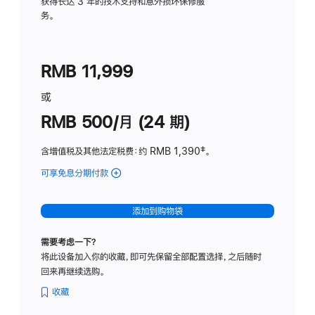
务
获得长达 3 年的技术支持和意外损坏保修服
务。
计
划
(适
RMB 11,999
用
于
或
Studio
RMB 500/月 (24 期)
Display
含增值税及其他法定税费
：约 RMB 1,390
脚
‡。
注
可享免息分期付款
(Studio
Display
-
添加到购物袋
标
准
需要考虑一下？
玻
将此设备加入你的收藏，即可先保留全部配置选择，之后随时
璃
回来再继续选购。
面
板
收藏
-