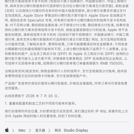
期付款方案由信用卡发卡机构 (包括但不限于招商银行、中国建设银行、中国工商银行
等，具体支持分期付款服务的可选择银行及对应分期付款方案请见付款页面)、蚂蚁金服
(花呗) 以及微信分付面向符合条件的中国大陆居民提供。部分银行会要求你通过支付
宝完成购买。Apple Store 零售店的分期付款方案可能与 Apple Store 在线商店不
同，请到店咨询 Specialist 专家。所有银行信用卡分期均需经你的信用卡发卡机构批
准；对于花呗分期，需经蚂蚁金服批准；对于微信分付分期，需经微信分付批准。如果你选
择的分期付款方案未获得信用卡发卡机构、蚂蚁金服或微信分付的批准，Apple 将不会
被告知原因。请参阅信用卡发卡机构 (包括但不限于招商银行、中国建设银行、中国工商
银行等，具体支持分期付款服务的可选择银行请见付款页面) 网站、支付宝网站和微信
分付服务页面，了解相关条件、费用和收费。订单可能需要满足特定金额要求，不同免息
分期期数对应的最低限额可能有所不同。上述分期付款服务只适用于个人消费者。企业
和教育机构客户、企业员工购买计划 (EPP) 和 Apple 员工购买计划 (EPP) 适用的分
期付款方案可能与上述方案不同，详情请参见教育商店、EPP 在线商店和企业商店。公
司信用卡无资格申请分期。招商银行分期付款单笔订单最高限额为 RMB 150000。
当商品有货并/或发货时，购物金额将计入你的信用卡、支付宝或微信分付账单。相关财
务费用将显示在你的信用卡对账单、支付宝或微信账户中。
产品按广告宣传价或标价提供分期付款服务。价格包含增值税。所有订单均可享受免费
送货服务。
此信息更新于 2026 年 7 月 30 日。
1. 重量依配置和制造工艺的不同而可能有所差异。
我们会使用你所在位置，为你更快显示送货选项。我们通过你的 IP 地址，或者你在上次
访问 Apple 网站时输入的位置信息，找到了你的位置。
Mac
显示器
购买 Studio Display