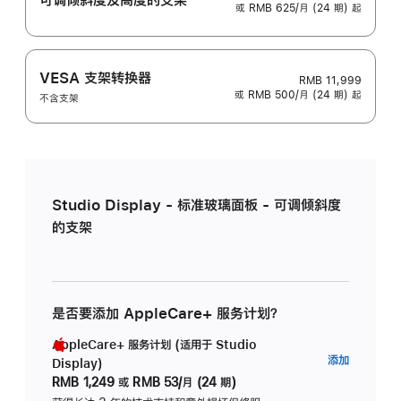
或 RMB 625/月 (24 期) 起
VESA 支架转换器
RMB 11,999
或 RMB 500/月 (24 期) 起
不含支架
Studio Display - 标准玻璃面板 - 可调倾斜度
的支架
是否要添加 AppleCare+ 服务计划？
AppleCare+ 服务计划 (适用于 Studio
AppleC
添加
Display)
服
RMB 1,249
或
RMB 53/月 (24 期)