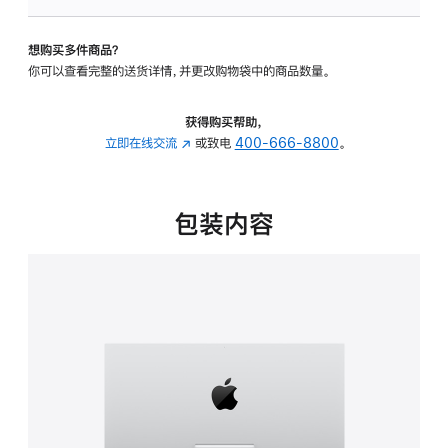
可
调
想购买多件商品？
倾
你可以查看完整的送货详情，并更改购物袋中的商品数量。
斜
度
的
获得购买帮助，
支
立即在线交流
(在
或致电
400-666-8800
。
架
新
的
窗
分
口
包装内容
期
中
付
打
款
开)
选
项)