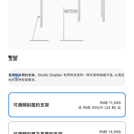
支架
选择你合用的支架。
Studio Display 有两种支架和一种支架转换器可选，以满足
展
你的各种安装需求。
开
RMB 11,999
可调倾斜度的支架
或 RMB 500/月 (24 期) 起
RMB 14,999
可调倾斜度及高‍度的支‍架