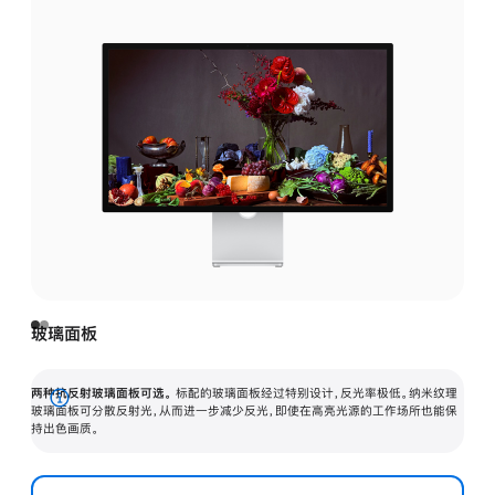
玻璃面板
两种抗反射玻璃面板可选。
标配的玻璃面板经过特别设计，反光率极低。纳米纹理
展
玻璃面板可分散反射光，从而进一步减少反光，即使在高亮光源的工作场所也能保
持出色画质。
开