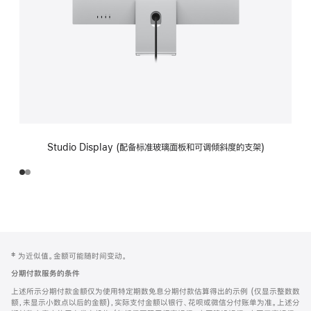
Studio Display (配备标准玻璃面板和可调倾斜度的支架)
网
脚
‡ 为近似值。金额可能随时间变动。
注
页
分期付款服务的条件
页
上述所示分期付款金额仅为使用特定期数免息分期付款估算得出的示例 (仅显示整数数
脚
额，未显示小数点以后的金额)，实际支付金额以银行、花呗或微信分付账单为准。上述分