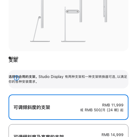
支架
选择你合用的支架。
Studio Display 有两种支架和一种支架转换器可选，以满足
展
你的各种安装需求。
开
RMB 11,999
可调倾斜度的支架
或 RMB 500/月 (24 期) 起
RMB 14,999
可调倾斜度及高‍度的支‍架