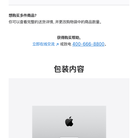
可
调
想购买多件商品？
倾
你可以查看完整的送货详情，并更改购物袋中的商品数量。
斜
度
的
获得购买帮助，
支
立即在线交流
(在
或致电
400-666-8800
。
架
新
的
窗
分
口
包装内容
期
中
付
打
款
开)
选
项)