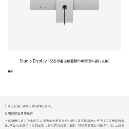
Studio Display (配备标准玻璃面板和可调倾斜度的支架)
网
脚
‡ 为近似值。金额可能随时间变动。
注
页
分期付款服务的条件
页
上述所示分期付款金额仅为使用特定期数免息分期付款估算得出的示例 (仅显示整数数
脚
额，未显示小数点以后的金额)，实际支付金额以银行、花呗或微信分付账单为准。上述分