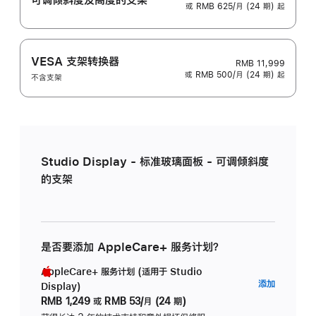
或 RMB 625/月 (24 期) 起
VESA 支架转换器
RMB 11,999
或 RMB 500/月 (24 期) 起
不含支架
Studio Display - 标准玻璃面板 - 可调倾斜度
的支架
是否要添加 AppleCare+ 服务计划？
AppleCare+ 服务计划 (适用于 Studio
AppleC
添加
Display)
服
RMB 1,249
或
RMB 53/月 (24 期)