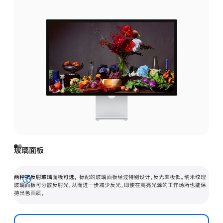
玻璃面板
两种抗反射玻璃面板可选。
标配的玻璃面板经过特别设计，反光率极低。纳米纹理
展
玻璃面板可分散反射光，从而进一步减少反光，即使在高亮光源的工作场所也能保
持出色画质。
开