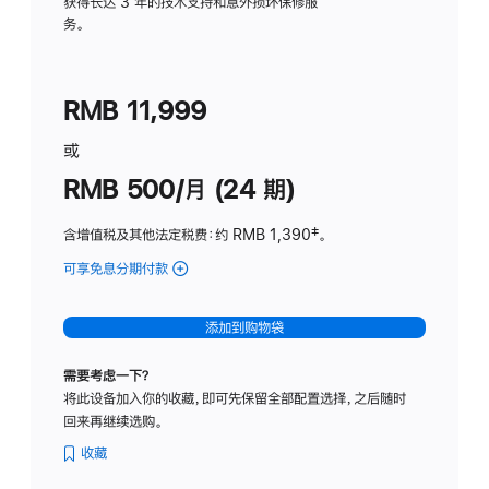
务
获得长达 3 年的技术支持和意外损坏保修服
务。
计
划
(适
RMB 11,999
用
于
或
Studio
RMB 500/月 (24 期)
Display
含增值税及其他法定税费
：约 RMB 1,390
脚
‡。
注
可享免息分期付款
(Studio
Display
-
添加到购物袋
标
准
需要考虑一下？
玻
将此设备加入你的收藏，即可先保留全部配置选择，之后随时
璃
回来再继续选购。
面
板
收藏
-