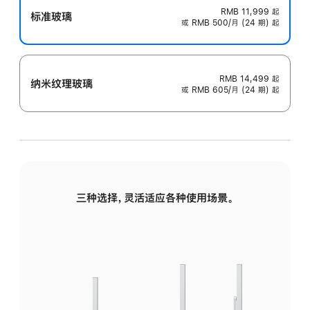
RMB 11,999
起
标准玻璃
或 RMB 500/月 (24 期) 起
RMB 14,499
起
纳米纹理玻璃
或 RMB 605/月 (24 期) 起
三种选择，灵活适应各种使用场景。
标