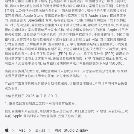
期付款方案由信用卡发卡机构 (包括但不限于招商银行、中国建设银行、中国工商银行
等，具体支持分期付款服务的可选择银行及对应分期付款方案请见付款页面)、蚂蚁金服
(花呗) 以及微信分付面向符合条件的中国大陆居民提供。部分银行会要求你通过支付
宝完成购买。Apple Store 零售店的分期付款方案可能与 Apple Store 在线商店不
同，请到店咨询 Specialist 专家。所有银行信用卡分期均需经你的信用卡发卡机构批
准；对于花呗分期，需经蚂蚁金服批准；对于微信分付分期，需经微信分付批准。如果你选
择的分期付款方案未获得信用卡发卡机构、蚂蚁金服或微信分付的批准，Apple 将不会
被告知原因。请参阅信用卡发卡机构 (包括但不限于招商银行、中国建设银行、中国工商
银行等，具体支持分期付款服务的可选择银行请见付款页面) 网站、支付宝网站和微信
分付服务页面，了解相关条件、费用和收费。订单可能需要满足特定金额要求，不同免息
分期期数对应的最低限额可能有所不同。上述分期付款服务只适用于个人消费者。企业
和教育机构客户、企业员工购买计划 (EPP) 和 Apple 员工购买计划 (EPP) 适用的分
期付款方案可能与上述方案不同，详情请参见教育商店、EPP 在线商店和企业商店。公
司信用卡无资格申请分期。招商银行分期付款单笔订单最高限额为 RMB 150000。
当商品有货并/或发货时，购物金额将计入你的信用卡、支付宝或微信分付账单。相关财
务费用将显示在你的信用卡对账单、支付宝或微信账户中。
产品按广告宣传价或标价提供分期付款服务。价格包含增值税。所有订单均可享受免费
送货服务。
此信息更新于 2026 年 7 月 30 日。
1. 重量依配置和制造工艺的不同而可能有所差异。
我们会使用你所在位置，为你更快显示送货选项。我们通过你的 IP 地址，或者你在上次
访问 Apple 网站时输入的位置信息，找到了你的位置。
Mac
显示器
购买 Studio Display