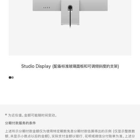
Studio Display (配备标准玻璃面板和可调倾斜度的支架)
网
脚
‡ 为近似值。金额可能随时间变动。
注
页
分期付款服务的条件
页
上述所示分期付款金额仅为使用特定期数免息分期付款估算得出的示例 (仅显示整数数
脚
额，未显示小数点以后的金额)，实际支付金额以银行、花呗或微信分付账单为准。上述分