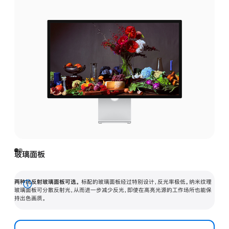
玻璃面板
两种抗反射玻璃面板可选。
标配的玻璃面板经过特别设计，反光率极低。纳米纹理
展
玻璃面板可分散反射光，从而进一步减少反光，即使在高亮光源的工作场所也能保
持出色画质。
开