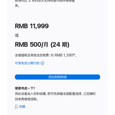
务
获得长达 3 年的技术支持和意外损坏保修服
务。
计
划
(适
RMB 11,999
用
于
或
Studio
RMB 500/月 (24 期)
Display
含增值税及其他法定税费
：约 RMB 1,390
脚
‡。
注
可享免息分期付款
(Studio
Display
-
添加到购物袋
标
准
需要考虑一下？
玻
将此设备加入你的收藏，即可先保留全部配置选择，之后随时
璃
回来再继续选购。
面
板
收藏
-