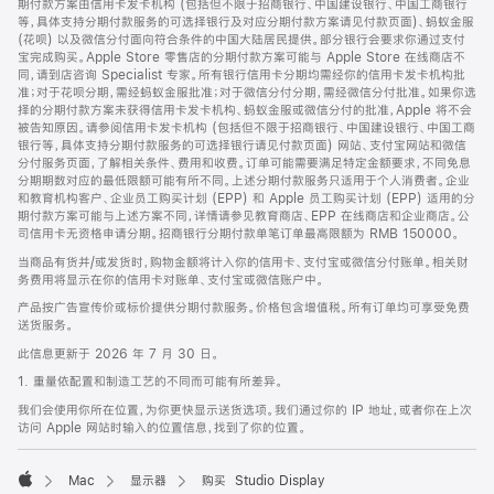
期付款方案由信用卡发卡机构 (包括但不限于招商银行、中国建设银行、中国工商银行
等，具体支持分期付款服务的可选择银行及对应分期付款方案请见付款页面)、蚂蚁金服
(花呗) 以及微信分付面向符合条件的中国大陆居民提供。部分银行会要求你通过支付
宝完成购买。Apple Store 零售店的分期付款方案可能与 Apple Store 在线商店不
同，请到店咨询 Specialist 专家。所有银行信用卡分期均需经你的信用卡发卡机构批
准；对于花呗分期，需经蚂蚁金服批准；对于微信分付分期，需经微信分付批准。如果你选
择的分期付款方案未获得信用卡发卡机构、蚂蚁金服或微信分付的批准，Apple 将不会
被告知原因。请参阅信用卡发卡机构 (包括但不限于招商银行、中国建设银行、中国工商
银行等，具体支持分期付款服务的可选择银行请见付款页面) 网站、支付宝网站和微信
分付服务页面，了解相关条件、费用和收费。订单可能需要满足特定金额要求，不同免息
分期期数对应的最低限额可能有所不同。上述分期付款服务只适用于个人消费者。企业
和教育机构客户、企业员工购买计划 (EPP) 和 Apple 员工购买计划 (EPP) 适用的分
期付款方案可能与上述方案不同，详情请参见教育商店、EPP 在线商店和企业商店。公
司信用卡无资格申请分期。招商银行分期付款单笔订单最高限额为 RMB 150000。
当商品有货并/或发货时，购物金额将计入你的信用卡、支付宝或微信分付账单。相关财
务费用将显示在你的信用卡对账单、支付宝或微信账户中。
产品按广告宣传价或标价提供分期付款服务。价格包含增值税。所有订单均可享受免费
送货服务。
此信息更新于 2026 年 7 月 30 日。
1. 重量依配置和制造工艺的不同而可能有所差异。
我们会使用你所在位置，为你更快显示送货选项。我们通过你的 IP 地址，或者你在上次
访问 Apple 网站时输入的位置信息，找到了你的位置。
Mac
显示器
购买 Studio Display