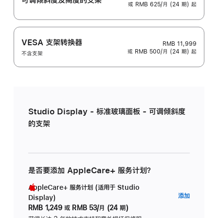
或 RMB 625/月 (24 期) 起
VESA 支架转换器
RMB 11,999
或 RMB 500/月 (24 期) 起
不含支架
Studio Display - 标准玻璃面板 - 可调倾斜度
的支架
是否要添加 AppleCare+ 服务计划？
AppleCare+ 服务计划 (适用于 Studio
AppleC
添加
Display)
服
RMB 1,249
或
RMB 53/月 (24 期)