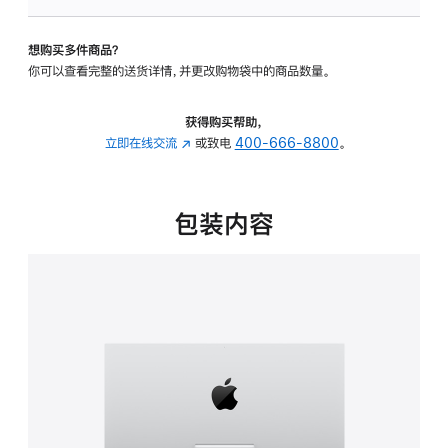
可
调
想购买多件商品？
倾
你可以查看完整的送货详情，并更改购物袋中的商品数量。
斜
度
的
获得购买帮助，
支
立即在线交流
(在
或致电
400-666-8800
。
架
新
的
窗
分
口
包装内容
期
中
付
打
款
开)
选
项)