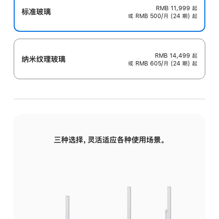
RMB 11,999
起
标准玻璃
或 RMB 500/月 (24 期) 起
RMB 14,499
起
纳米纹理玻璃
或 RMB 605/月 (24 期) 起
三种选择，灵活适应各种使用场景。
标