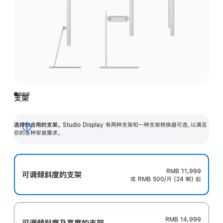
支架
选择你合用的支架。
Studio Display 有两种支架和一种支架转换器可选，以满足
展
你的各种安装需求。
开
RMB 11,999
可调倾斜度的支架
或 RMB 500/月 (24 期) 起
RMB 14,999
可调倾斜度及高‍度的支‍架