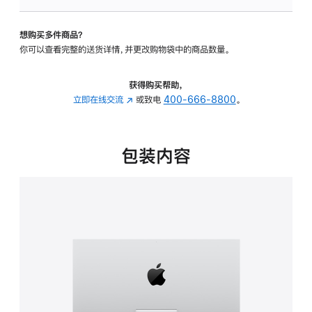
可
调
想购买多件商品？
倾
你可以查看完整的送货详情，并更改购物袋中的商品数量。
斜
度
的
获得购买帮助，
支
立即在线交流
(在
或致电
400-666-8800
。
架
新
的
窗
分
口
包装内容
期
中
付
打
款
开)
选
项)