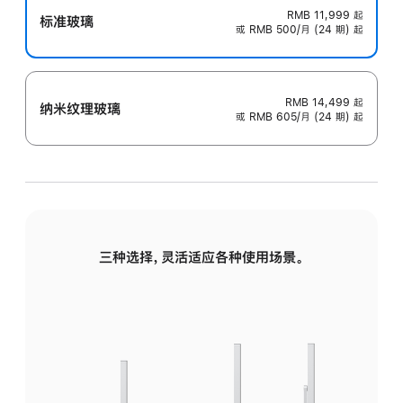
RMB 11,999
起
标准玻璃
或 RMB 500/月 (24 期) 起
RMB 14,499
起
纳米纹理玻璃
或 RMB 605/月 (24 期) 起
三种选择，灵活适应各种使用场景。
标