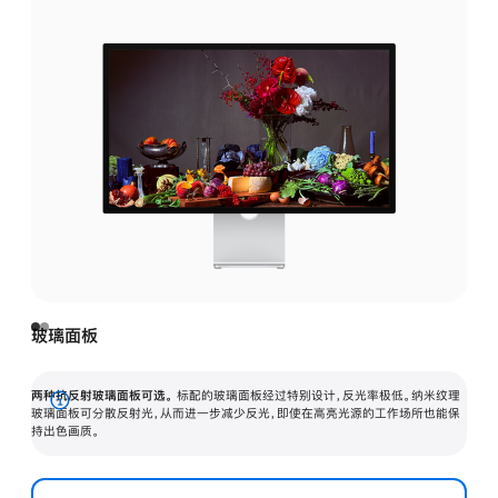
玻璃面板
两种抗反射玻璃面板可选。
标配的玻璃面板经过特别设计，反光率极低。纳米纹理
展
玻璃面板可分散反射光，从而进一步减少反光，即使在高亮光源的工作场所也能保
持出色画质。
开