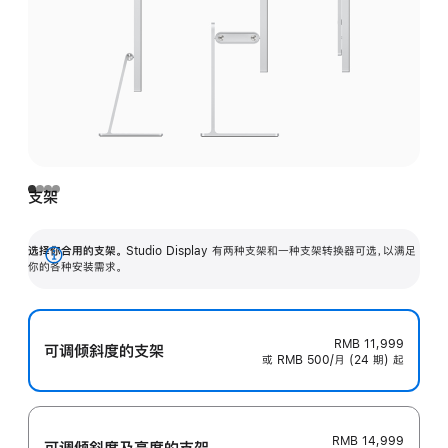
支架
选择你合用的支架。
Studio Display 有两种支架和一种支架转换器可选，以满足
展
你的各种安装需求。
开
RMB 11,999
可调倾斜度的支架
或 RMB 500/月 (24 期) 起
RMB 14,999
可调倾斜度及高‍度的支‍架