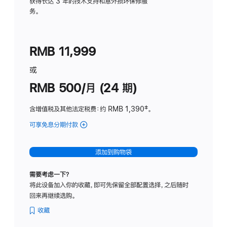
务
获得长达 3 年的技术支持和意外损坏保修服
务。
计
划
(适
RMB 11,999
用
于
或
Studio
RMB 500/月 (24 期)
Display
含增值税及其他法定税费
：约 RMB 1,390
脚
‡。
注
可享免息分期付款
(Studio
Display
-
添加到购物袋
标
准
需要考虑一下？
玻
将此设备加入你的收藏，即可先保留全部配置选择，之后随时
璃
回来再继续选购。
面
板
收藏
-