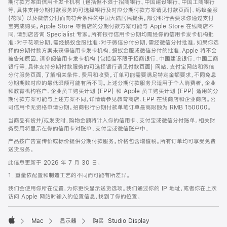
期付款方案由信用卡发卡机构 (包括但不限于招商银行、中国建设银行、中国工商银行
等，具体支持分期付款服务的可选择银行及对应分期付款方案请见付款页面)、蚂蚁金服
(花呗) 以及微信分付面向符合条件的中国大陆居民提供。部分银行会要求你通过支付
宝完成购买。Apple Store 零售店的分期付款方案可能与 Apple Store 在线商店不
同，请到店咨询 Specialist 专家。所有银行信用卡分期均需经你的信用卡发卡机构批
准；对于花呗分期，需经蚂蚁金服批准；对于微信分付分期，需经微信分付批准。如果你选
择的分期付款方案未获得信用卡发卡机构、蚂蚁金服或微信分付的批准，Apple 将不会
被告知原因。请参阅信用卡发卡机构 (包括但不限于招商银行、中国建设银行、中国工商
银行等，具体支持分期付款服务的可选择银行请见付款页面) 网站、支付宝网站和微信
分付服务页面，了解相关条件、费用和收费。订单可能需要满足特定金额要求，不同免息
分期期数对应的最低限额可能有所不同。上述分期付款服务只适用于个人消费者。企业
和教育机构客户、企业员工购买计划 (EPP) 和 Apple 员工购买计划 (EPP) 适用的分
期付款方案可能与上述方案不同，详情请参见教育商店、EPP 在线商店和企业商店。公
司信用卡无资格申请分期。招商银行分期付款单笔订单最高限额为 RMB 150000。
当商品有货并/或发货时，购物金额将计入你的信用卡、支付宝或微信分付账单。相关财
务费用将显示在你的信用卡对账单、支付宝或微信账户中。
产品按广告宣传价或标价提供分期付款服务。价格包含增值税。所有订单均可享受免费
送货服务。
此信息更新于 2026 年 7 月 30 日。
1. 重量依配置和制造工艺的不同而可能有所差异。
我们会使用你所在位置，为你更快显示送货选项。我们通过你的 IP 地址，或者你在上次
访问 Apple 网站时输入的位置信息，找到了你的位置。
Mac
显示器
购买 Studio Display