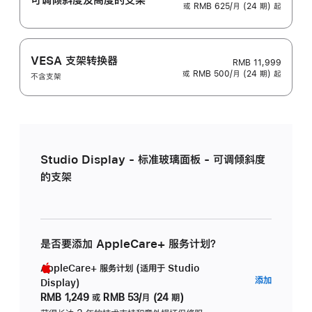
或 RMB 625/月 (24 期) 起
VESA 支架转换器
RMB 11,999
或 RMB 500/月 (24 期) 起
不含支架
Studio Display - 标准玻璃面板 - 可调倾斜度
的支架
是否要添加 AppleCare+ 服务计划？
AppleCare+ 服务计划 (适用于 Studio
AppleC
添加
Display)
服
RMB 1,249
或
RMB 53/月 (24 期)