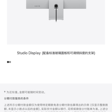
Studio Display (配备标准玻璃面板和可调倾斜度的支架)
网
脚
‡ 为近似值。金额可能随时间变动。
注
页
分期付款服务的条件
页
上述所示分期付款金额仅为使用特定期数免息分期付款估算得出的示例 (仅显示整数数
脚
额，未显示小数点以后的金额)，实际支付金额以银行、花呗或微信分付账单为准。上述分