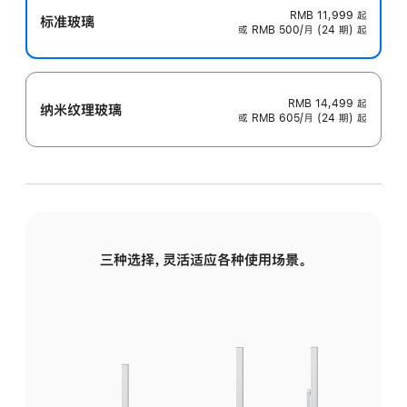
RMB 11,999
起
标准玻璃
或 RMB 500/月 (24 期) 起
RMB 14,499
起
纳米纹理玻璃
或 RMB 605/月 (24 期) 起
三种选择，灵活适应各种使用场景。
标