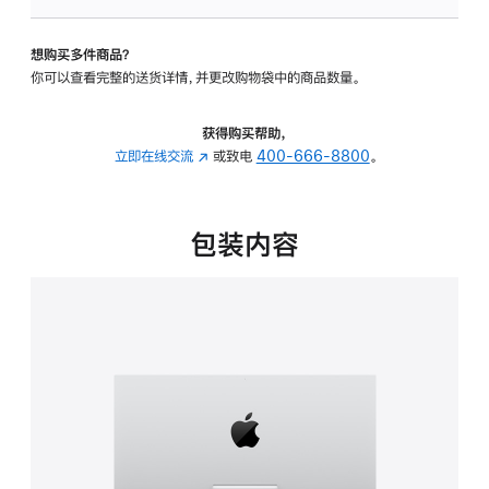
可
调
想购买多件商品？
倾
你可以查看完整的送货详情，并更改购物袋中的商品数量。
斜
度
的
获得购买帮助，
支
立即在线交流
(在
或致电
400-666-8800
。
架
新
的
窗
分
口
包装内容
期
中
付
打
款
开)
选
项)