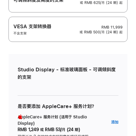
或 RMB 625/月 (24 期) 起
VESA 支架转换器
RMB 11,999
或 RMB 500/月 (24 期) 起
不含支架
Studio Display - 标准玻璃面板 - 可调倾斜度
的支架
是否要添加 AppleCare+ 服务计划？
AppleCare+ 服务计划 (适用于 Studio
AppleC
添加
Display)
服
RMB 1,249
或
RMB 53/月 (24 期)