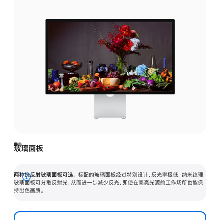
玻璃面板
两种抗反射玻璃面板可选。
标配的玻璃面板经过特别设计，反光率极低。纳米纹理
展
玻璃面板可分散反射光，从而进一步减少反光，即使在高亮光源的工作场所也能保
持出色画质。
开