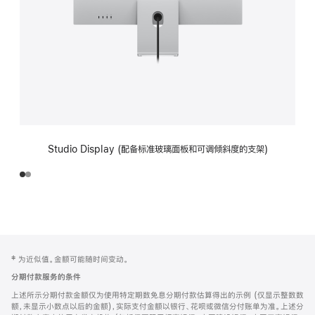
Studio Display (配备标准玻璃面板和可调倾斜度的支架)
网
脚
‡ 为近似值。金额可能随时间变动。
注
页
分期付款服务的条件
页
上述所示分期付款金额仅为使用特定期数免息分期付款估算得出的示例 (仅显示整数数
脚
额，未显示小数点以后的金额)，实际支付金额以银行、花呗或微信分付账单为准。上述分