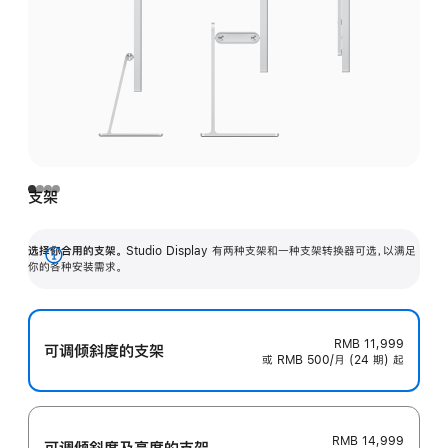
支架
选择你合用的支架。
Studio Display 有两种支架和一种支架转换器可选，以满足
展
你的各种安装需求。
开
RMB 11,999
可调倾斜度的支架
或 RMB 500/月 (24 期) 起
RMB 14,999
可调倾斜度及高‍度的支‍架