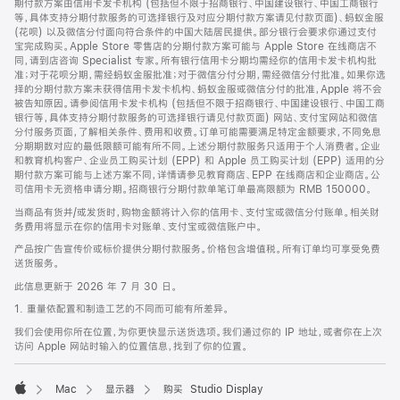
期付款方案由信用卡发卡机构 (包括但不限于招商银行、中国建设银行、中国工商银行
等，具体支持分期付款服务的可选择银行及对应分期付款方案请见付款页面)、蚂蚁金服
(花呗) 以及微信分付面向符合条件的中国大陆居民提供。部分银行会要求你通过支付
宝完成购买。Apple Store 零售店的分期付款方案可能与 Apple Store 在线商店不
同，请到店咨询 Specialist 专家。所有银行信用卡分期均需经你的信用卡发卡机构批
准；对于花呗分期，需经蚂蚁金服批准；对于微信分付分期，需经微信分付批准。如果你选
择的分期付款方案未获得信用卡发卡机构、蚂蚁金服或微信分付的批准，Apple 将不会
被告知原因。请参阅信用卡发卡机构 (包括但不限于招商银行、中国建设银行、中国工商
银行等，具体支持分期付款服务的可选择银行请见付款页面) 网站、支付宝网站和微信
分付服务页面，了解相关条件、费用和收费。订单可能需要满足特定金额要求，不同免息
分期期数对应的最低限额可能有所不同。上述分期付款服务只适用于个人消费者。企业
和教育机构客户、企业员工购买计划 (EPP) 和 Apple 员工购买计划 (EPP) 适用的分
期付款方案可能与上述方案不同，详情请参见教育商店、EPP 在线商店和企业商店。公
司信用卡无资格申请分期。招商银行分期付款单笔订单最高限额为 RMB 150000。
当商品有货并/或发货时，购物金额将计入你的信用卡、支付宝或微信分付账单。相关财
务费用将显示在你的信用卡对账单、支付宝或微信账户中。
产品按广告宣传价或标价提供分期付款服务。价格包含增值税。所有订单均可享受免费
送货服务。
此信息更新于 2026 年 7 月 30 日。
1. 重量依配置和制造工艺的不同而可能有所差异。
我们会使用你所在位置，为你更快显示送货选项。我们通过你的 IP 地址，或者你在上次
访问 Apple 网站时输入的位置信息，找到了你的位置。
Mac
显示器
购买 Studio Display