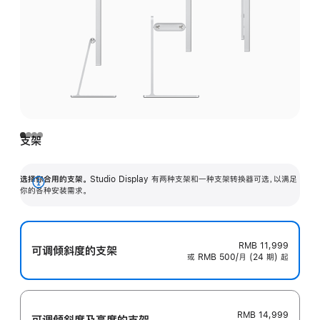
支架
选择你合用的支架。
Studio Display 有两种支架和一种支架转换器可选，以满足
展
你的各种安装需求。
开
RMB 11,999
可调倾斜度的支架
或 RMB 500/月 (24 期) 起
RMB 14,999
可调倾斜度及高‍度的支‍架