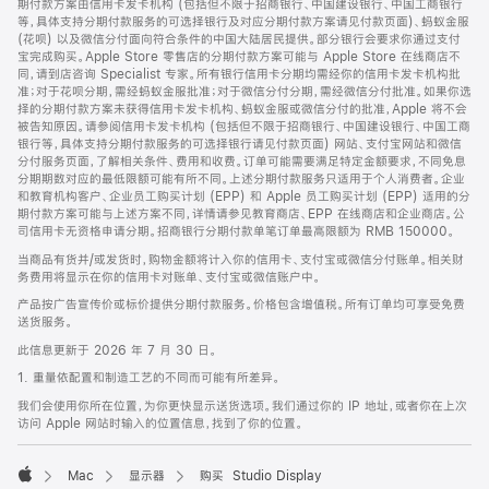
期付款方案由信用卡发卡机构 (包括但不限于招商银行、中国建设银行、中国工商银行
等，具体支持分期付款服务的可选择银行及对应分期付款方案请见付款页面)、蚂蚁金服
(花呗) 以及微信分付面向符合条件的中国大陆居民提供。部分银行会要求你通过支付
宝完成购买。Apple Store 零售店的分期付款方案可能与 Apple Store 在线商店不
同，请到店咨询 Specialist 专家。所有银行信用卡分期均需经你的信用卡发卡机构批
准；对于花呗分期，需经蚂蚁金服批准；对于微信分付分期，需经微信分付批准。如果你选
择的分期付款方案未获得信用卡发卡机构、蚂蚁金服或微信分付的批准，Apple 将不会
被告知原因。请参阅信用卡发卡机构 (包括但不限于招商银行、中国建设银行、中国工商
银行等，具体支持分期付款服务的可选择银行请见付款页面) 网站、支付宝网站和微信
分付服务页面，了解相关条件、费用和收费。订单可能需要满足特定金额要求，不同免息
分期期数对应的最低限额可能有所不同。上述分期付款服务只适用于个人消费者。企业
和教育机构客户、企业员工购买计划 (EPP) 和 Apple 员工购买计划 (EPP) 适用的分
期付款方案可能与上述方案不同，详情请参见教育商店、EPP 在线商店和企业商店。公
司信用卡无资格申请分期。招商银行分期付款单笔订单最高限额为 RMB 150000。
当商品有货并/或发货时，购物金额将计入你的信用卡、支付宝或微信分付账单。相关财
务费用将显示在你的信用卡对账单、支付宝或微信账户中。
产品按广告宣传价或标价提供分期付款服务。价格包含增值税。所有订单均可享受免费
送货服务。
此信息更新于 2026 年 7 月 30 日。
1. 重量依配置和制造工艺的不同而可能有所差异。
我们会使用你所在位置，为你更快显示送货选项。我们通过你的 IP 地址，或者你在上次
访问 Apple 网站时输入的位置信息，找到了你的位置。
Mac
显示器
购买 Studio Display