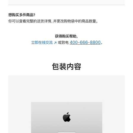
可
调
想购买多件商品？
倾
你可以查看完整的送货详情，并更改购物袋中的商品数量。
斜
度
的
获得购买帮助，
支
立即在线交流
(在
或致电
400-666-8800
。
架
新
的
窗
分
口
包装内容
期
中
付
打
款
开)
选
项)