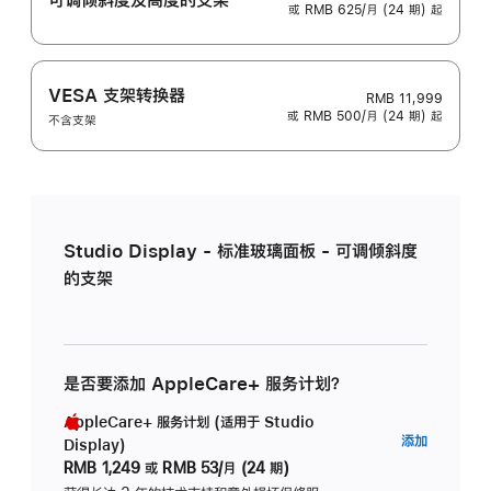
或 RMB 625/月 (24 期) 起
VESA 支架转换器
RMB 11,999
或 RMB 500/月 (24 期) 起
不含支架
Studio Display - 标准玻璃面板 - 可调倾斜度
的支架
是否要添加 AppleCare+ 服务计划？
AppleCare+ 服务计划 (适用于 Studio
AppleC
添加
Display)
服
RMB 1,249
或
RMB 53/月 (24 期)