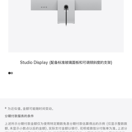
Studio Display (配备标准玻璃面板和可调倾斜度的支架)
网
脚
‡ 为近似值。金额可能随时间变动。
注
页
分期付款服务的条件
页
上述所示分期付款金额仅为使用特定期数免息分期付款估算得出的示例 (仅显示整数数
脚
额，未显示小数点以后的金额)，实际支付金额以银行、花呗或微信分付账单为准。上述分