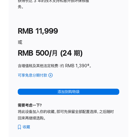
务
获得长达 3 年的技术支持和意外损坏保修服
务。
计
划
(适
RMB 11,999
用
于
或
Studio
RMB 500/月 (24 期)
Display
含增值税及其他法定税费
：约 RMB 1,390
脚
‡。
注
可享免息分期付款
(Studio
Display
-
添加到购物袋
标
准
需要考虑一下？
玻
将此设备加入你的收藏，即可先保留全部配置选择，之后随时
璃
回来再继续选购。
面
板
收藏
-