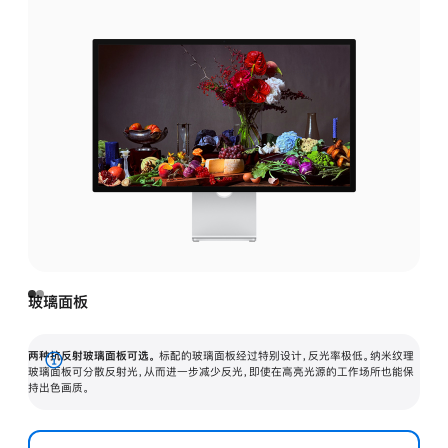
玻璃面板
两种抗反射玻璃面板可选。
标配的玻璃面板经过特别设计，反光率极低。纳米纹理
展
玻璃面板可分散反射光，从而进一步减少反光，即使在高亮光源的工作场所也能保
持出色画质。
开