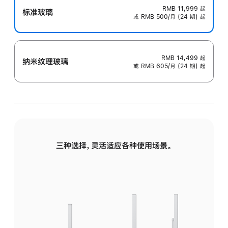
RMB 11,999
起
标准玻璃
或 RMB 500/月 (24 期) 起
RMB 14,499
起
纳米纹理玻璃
或 RMB 605/月 (24 期) 起
三种选择，灵活适应各种使用场景。
标