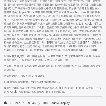
期付款方案由信用卡发卡机构 (包括但不限于招商银行、中国建设银行、中国工商银行
等，具体支持分期付款服务的可选择银行及对应分期付款方案请见付款页面)、蚂蚁金服
(花呗) 以及微信分付面向符合条件的中国大陆居民提供。部分银行会要求你通过支付
宝完成购买。Apple Store 零售店的分期付款方案可能与 Apple Store 在线商店不
同，请到店咨询 Specialist 专家。所有银行信用卡分期均需经你的信用卡发卡机构批
准；对于花呗分期，需经蚂蚁金服批准；对于微信分付分期，需经微信分付批准。如果你选
择的分期付款方案未获得信用卡发卡机构、蚂蚁金服或微信分付的批准，Apple 将不会
被告知原因。请参阅信用卡发卡机构 (包括但不限于招商银行、中国建设银行、中国工商
银行等，具体支持分期付款服务的可选择银行请见付款页面) 网站、支付宝网站和微信
分付服务页面，了解相关条件、费用和收费。订单可能需要满足特定金额要求，不同免息
分期期数对应的最低限额可能有所不同。上述分期付款服务只适用于个人消费者。企业
和教育机构客户、企业员工购买计划 (EPP) 和 Apple 员工购买计划 (EPP) 适用的分
期付款方案可能与上述方案不同，详情请参见教育商店、EPP 在线商店和企业商店。公
司信用卡无资格申请分期。招商银行分期付款单笔订单最高限额为 RMB 150000。
当商品有货并/或发货时，购物金额将计入你的信用卡、支付宝或微信分付账单。相关财
务费用将显示在你的信用卡对账单、支付宝或微信账户中。
产品按广告宣传价或标价提供分期付款服务。价格包含增值税。所有订单均可享受免费
送货服务。
此信息更新于 2026 年 7 月 30 日。
1. 重量依配置和制造工艺的不同而可能有所差异。
我们会使用你所在位置，为你更快显示送货选项。我们通过你的 IP 地址，或者你在上次
访问 Apple 网站时输入的位置信息，找到了你的位置。
Mac
显示器
购买 Studio Display