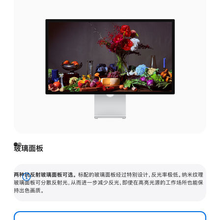
玻璃面板
两种抗反射玻璃面板可选。
标配的玻璃面板经过特别设计，反光率极低。纳米纹理
展
玻璃面板可分散反射光，从而进一步减少反光，即使在高亮光源的工作场所也能保
持出色画质。
开