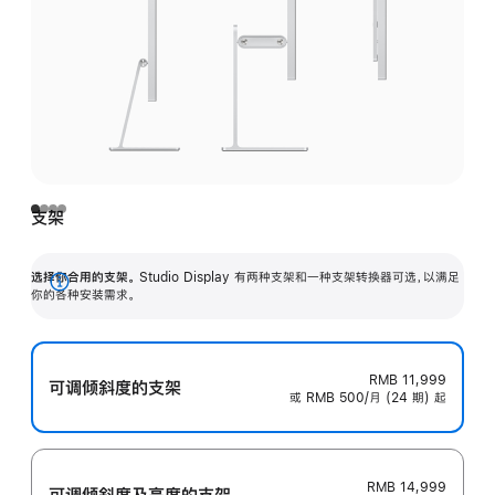
支架
选择你合用的支架。
Studio Display 有两种支架和一种支架转换器可选，以满足
展
你的各种安装需求。
开
RMB 11,999
可调倾斜度的支架
或 RMB 500/月 (24 期) 起
RMB 14,999
可调倾斜度及高‍度的支‍架