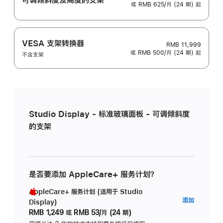
或 RMB 625/月 (24 期) 起
VESA 支架转换器
RMB 11,999
或 RMB 500/月 (24 期) 起
不含支架
Studio Display - 标准玻璃面板 - 可调倾斜度
的支架
是否要添加 AppleCare+ 服务计划？
AppleCare+ 服务计划 (适用于 Studio
AppleC
添加
Display)
服
RMB 1,249
或
RMB 53/月 (24 期)