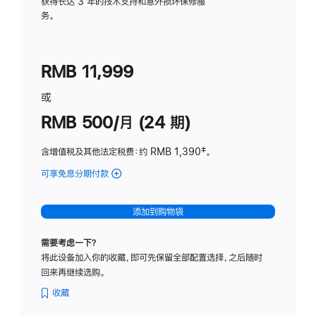
务
获得长达 3 年的技术支持和意外损坏保修服
务。
计
划
(适
RMB 11,999
用
于
或
Studio
RMB 500/月 (24 期)
Display
含增值税及其他法定税费
：约 RMB 1,390
脚
‡。
注
可享免息分期付款
(Studio
Display
-
添加到购物袋
标
准
需要考虑一下？
玻
将此设备加入你的收藏，即可先保留全部配置选择，之后随时
璃
回来再继续选购。
面
板
收藏
-