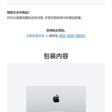
可
调
想购买多件商品？
倾
你可以查看完整的送货详情，并更改购物袋中的商品数量。
斜
度
的
获得购买帮助，
支
立即在线交流
(在
或致电
400-666-8800
。
架
新
的
窗
分
口
包装内容
期
中
付
打
款
开)
选
项)