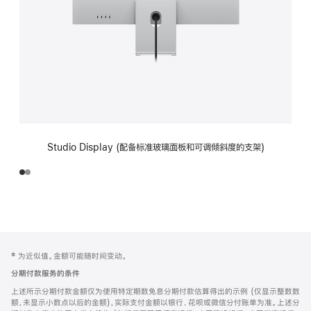
Studio Display (配备标准玻璃面板和可调倾斜度的支架)
网
脚
‡ 为近似值。金额可能随时间变动。
注
页
分期付款服务的条件
页
上述所示分期付款金额仅为使用特定期数免息分期付款估算得出的示例 (仅显示整数数
脚
额，未显示小数点以后的金额)，实际支付金额以银行、花呗或微信分付账单为准。上述分