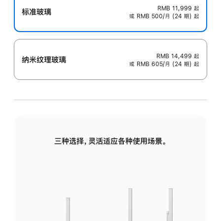
RMB 11,999
起
标准玻璃
或 RMB 500/月 (24 期) 起
RMB 14,499
起
纳米纹理玻璃
或 RMB 605/月 (24 期) 起
三种选择，灵活适应各种使用场景。
标