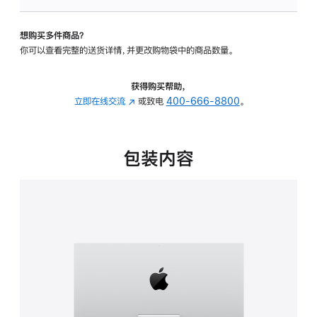
可
调
想购买多件商品？
倾
你可以查看完整的送货详情，并更改购物袋中的商品数量。
斜
度
的
获得购买帮助，
支
立即在线交流
(在
或致电
400-666-8800
。
架
新
的
窗
分
口
包装内容
期
中
付
打
款
开)
选
项)