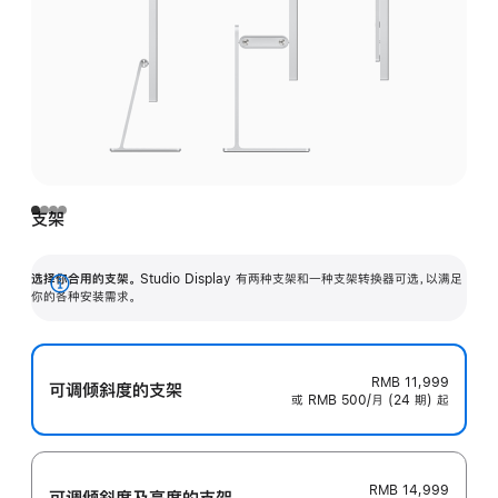
支架
选择你合用的支架。
Studio Display 有两种支架和一种支架转换器可选，以满足
展
你的各种安装需求。
开
RMB 11,999
可调倾斜度的支架
或 RMB 500/月 (24 期) 起
RMB 14,999
可调倾斜度及高‍度的支‍架