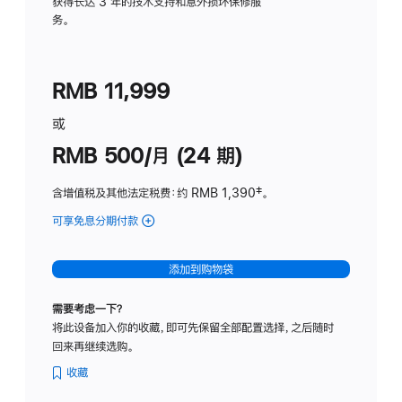
务
获得长达 3 年的技术支持和意外损坏保修服
务。
计
划
(适
RMB 11,999
用
于
或
Studio
RMB 500/月 (24 期)
Display
含增值税及其他法定税费
：约 RMB 1,390
脚
‡。
注
可享免息分期付款
(Studio
Display
-
添加到购物袋
标
准
需要考虑一下？
玻
将此设备加入你的收藏，即可先保留全部配置选择，之后随时
璃
回来再继续选购。
面
板
收藏
-