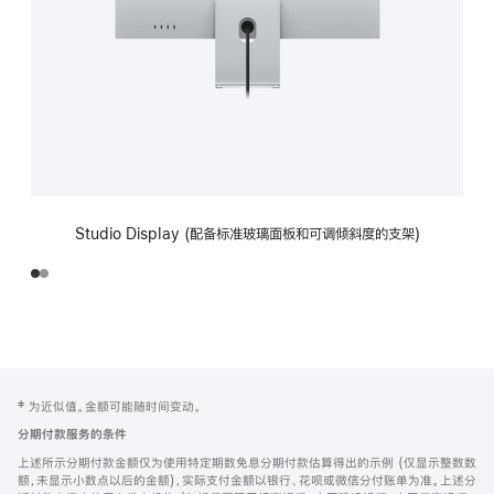
Studio Display (配备标准玻璃面板和可调倾斜度的支架)
网
脚
‡ 为近似值。金额可能随时间变动。
注
页
分期付款服务的条件
页
上述所示分期付款金额仅为使用特定期数免息分期付款估算得出的示例 (仅显示整数数
脚
额，未显示小数点以后的金额)，实际支付金额以银行、花呗或微信分付账单为准。上述分