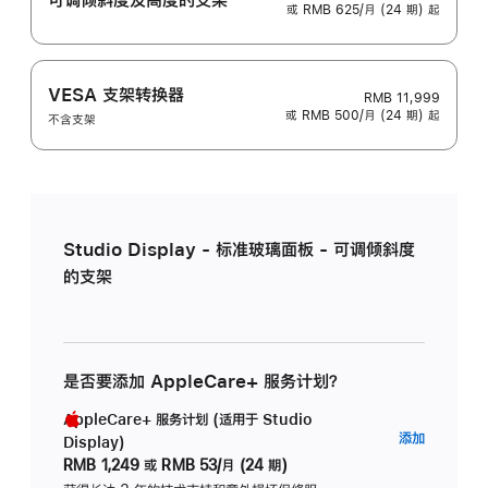
或 RMB 625/月 (24 期) 起
VESA 支架转换器
RMB 11,999
或 RMB 500/月 (24 期) 起
不含支架
Studio Display - 标准玻璃面板 - 可调倾斜度
的支架
是否要添加 AppleCare+ 服务计划？
AppleCare+ 服务计划 (适用于 Studio
AppleC
添加
Display)
服
RMB 1,249
或
RMB 53/月 (24 期)