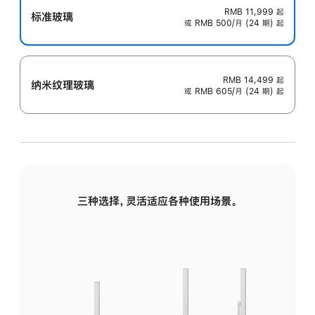
RMB 11,999
起
标准玻璃
或 RMB 500/月 (24 期) 起
RMB 14,499
起
纳米纹理玻璃
或 RMB 605/月 (24 期) 起
三种选择，灵活适应各种使用场景。
标