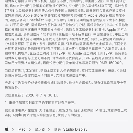
期付款方案由信用卡发卡机构 (包括但不限于招商银行、中国建设银行、中国工商银行
等，具体支持分期付款服务的可选择银行及对应分期付款方案请见付款页面)、蚂蚁金服
(花呗) 以及微信分付面向符合条件的中国大陆居民提供。部分银行会要求你通过支付
宝完成购买。Apple Store 零售店的分期付款方案可能与 Apple Store 在线商店不
同，请到店咨询 Specialist 专家。所有银行信用卡分期均需经你的信用卡发卡机构批
准；对于花呗分期，需经蚂蚁金服批准；对于微信分付分期，需经微信分付批准。如果你选
择的分期付款方案未获得信用卡发卡机构、蚂蚁金服或微信分付的批准，Apple 将不会
被告知原因。请参阅信用卡发卡机构 (包括但不限于招商银行、中国建设银行、中国工商
银行等，具体支持分期付款服务的可选择银行请见付款页面) 网站、支付宝网站和微信
分付服务页面，了解相关条件、费用和收费。订单可能需要满足特定金额要求，不同免息
分期期数对应的最低限额可能有所不同。上述分期付款服务只适用于个人消费者。企业
和教育机构客户、企业员工购买计划 (EPP) 和 Apple 员工购买计划 (EPP) 适用的分
期付款方案可能与上述方案不同，详情请参见教育商店、EPP 在线商店和企业商店。公
司信用卡无资格申请分期。招商银行分期付款单笔订单最高限额为 RMB 150000。
当商品有货并/或发货时，购物金额将计入你的信用卡、支付宝或微信分付账单。相关财
务费用将显示在你的信用卡对账单、支付宝或微信账户中。
产品按广告宣传价或标价提供分期付款服务。价格包含增值税。所有订单均可享受免费
送货服务。
此信息更新于 2026 年 7 月 30 日。
1. 重量依配置和制造工艺的不同而可能有所差异。
我们会使用你所在位置，为你更快显示送货选项。我们通过你的 IP 地址，或者你在上次
访问 Apple 网站时输入的位置信息，找到了你的位置。
Mac
显示器
购买 Studio Display