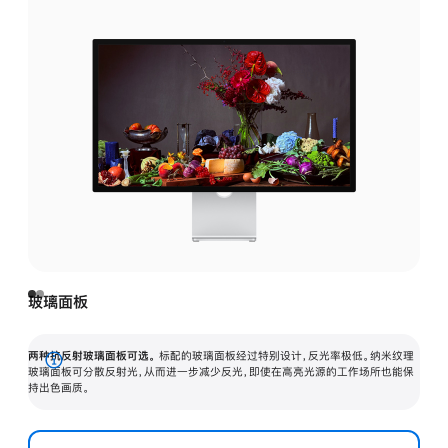
玻璃面板
两种抗反射玻璃面板可选。
标配的玻璃面板经过特别设计，反光率极低。纳米纹理
展
玻璃面板可分散反射光，从而进一步减少反光，即使在高亮光源的工作场所也能保
持出色画质。
开