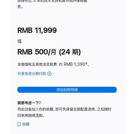
务
获得长达 3 年的技术支持和意外损坏保修服
务。
计
划
(适
RMB 11,999
用
于
或
Studio
RMB 500/月 (24 期)
Display
含增值税及其他法定税费
：约 RMB 1,390
脚
‡。
注
可享免息分期付款
(Studio
Display
-
添加到购物袋
标
准
需要考虑一下？
玻
将此设备加入你的收藏，即可先保留全部配置选择，之后随时
璃
回来再继续选购。
面
板
收藏
-