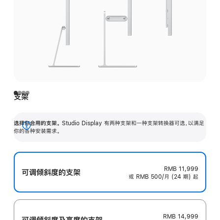
支架
选择你合用的支架。
Studio Display 有两种支架和一种支架转换器可选，以满足
展
你的各种安装需求。
开
RMB 11,999
可调倾斜度的支架
或 RMB 500/月 (24 期) 起
RMB 14,999
可调倾斜度及高‍度的支‍架