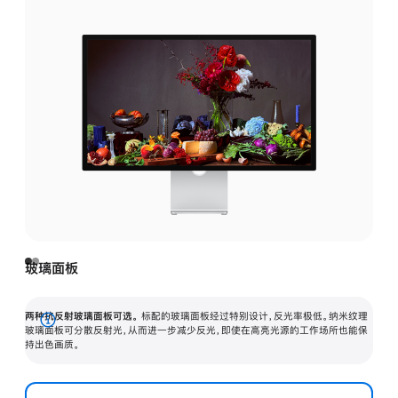
玻璃面板
两种抗反射玻璃面板可选。
标配的玻璃面板经过特别设计，反光率极低。纳米纹理
展
玻璃面板可分散反射光，从而进一步减少反光，即使在高亮光源的工作场所也能保
持出色画质。
开