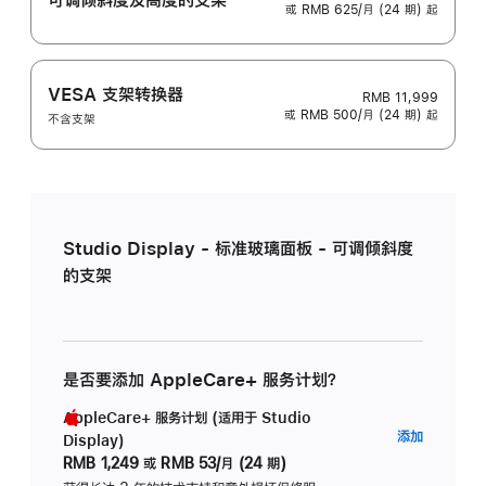
或 RMB 625/月 (24 期) 起
VESA 支架转换器
RMB 11,999
或 RMB 500/月 (24 期) 起
不含支架
Studio Display - 标准玻璃面板 - 可调倾斜度
的支架
是否要添加 AppleCare+ 服务计划？
AppleCare+ 服务计划 (适用于 Studio
AppleC
添加
Display)
服
RMB 1,249
或
RMB 53/月 (24 期)