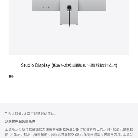
Studio Display (配备标准玻璃面板和可调倾斜度的支架)
网
脚
‡ 为近似值。金额可能随时间变动。
注
页
分期付款服务的条件
页
上述所示分期付款金额仅为使用特定期数免息分期付款估算得出的示例 (仅显示整数数
脚
额，未显示小数点以后的金额)，实际支付金额以银行、花呗或微信分付账单为准。上述分