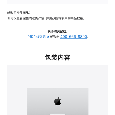
可
调
想购买多件商品？
倾
你可以查看完整的送货详情，并更改购物袋中的商品数量。
斜
度
的
获得购买帮助，
支
立即在线交流
(在
或致电
400-666-8800
。
架
新
的
窗
分
口
包装内容
期
中
付
打
款
开)
选
项)