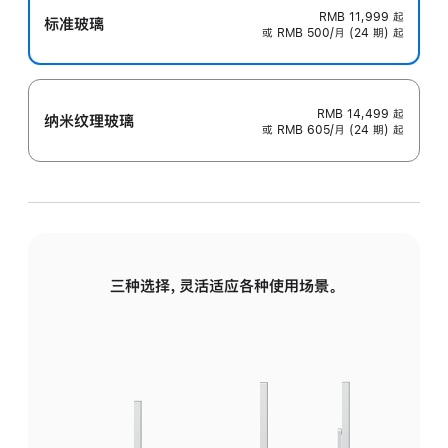
RMB 11,999
起
标准玻璃
或 RMB 500/月 (24 期) 起
RMB 14,499
起
纳米纹理玻璃
或 RMB 605/月 (24 期) 起
三种选择，灵活适应各种使用场景。
标