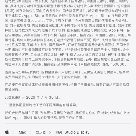
期付款方案由信用卡发卡机构 (包括但不限于招商银行、中国建设银行、中国工商银行
等，具体支持分期付款服务的可选择银行及对应分期付款方案请见付款页面)、蚂蚁金服
(花呗) 以及微信分付面向符合条件的中国大陆居民提供。部分银行会要求你通过支付
宝完成购买。Apple Store 零售店的分期付款方案可能与 Apple Store 在线商店不
同，请到店咨询 Specialist 专家。所有银行信用卡分期均需经你的信用卡发卡机构批
准；对于花呗分期，需经蚂蚁金服批准；对于微信分付分期，需经微信分付批准。如果你选
择的分期付款方案未获得信用卡发卡机构、蚂蚁金服或微信分付的批准，Apple 将不会
被告知原因。请参阅信用卡发卡机构 (包括但不限于招商银行、中国建设银行、中国工商
银行等，具体支持分期付款服务的可选择银行请见付款页面) 网站、支付宝网站和微信
分付服务页面，了解相关条件、费用和收费。订单可能需要满足特定金额要求，不同免息
分期期数对应的最低限额可能有所不同。上述分期付款服务只适用于个人消费者。企业
和教育机构客户、企业员工购买计划 (EPP) 和 Apple 员工购买计划 (EPP) 适用的分
期付款方案可能与上述方案不同，详情请参见教育商店、EPP 在线商店和企业商店。公
司信用卡无资格申请分期。招商银行分期付款单笔订单最高限额为 RMB 150000。
当商品有货并/或发货时，购物金额将计入你的信用卡、支付宝或微信分付账单。相关财
务费用将显示在你的信用卡对账单、支付宝或微信账户中。
产品按广告宣传价或标价提供分期付款服务。价格包含增值税。所有订单均可享受免费
送货服务。
此信息更新于 2026 年 7 月 30 日。
1. 重量依配置和制造工艺的不同而可能有所差异。
我们会使用你所在位置，为你更快显示送货选项。我们通过你的 IP 地址，或者你在上次
访问 Apple 网站时输入的位置信息，找到了你的位置。
Mac
显示器
购买 Studio Display