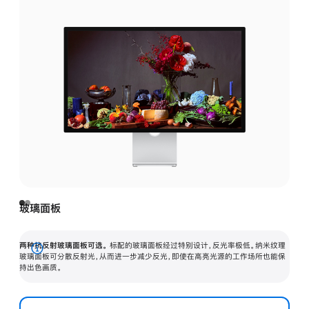
玻璃面板
两种抗反射玻璃面板可选。
标配的玻璃面板经过特别设计，反光率极低。纳米纹理
展
玻璃面板可分散反射光，从而进一步减少反光，即使在高亮光源的工作场所也能保
持出色画质。
开