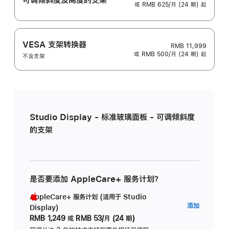
或 RMB 625/月 (24 期) 起
VESA 支架转换器
RMB 11,999
或 RMB 500/月 (24 期) 起
不含支架
Studio Display - 标准玻璃面板 - 可调倾斜度
的支架
是否要添加 AppleCare+ 服务计划？
AppleCare+ 服务计划 (适用于 Studio
AppleC
添加
Display)
服
RMB 1,249
或
RMB 53/月 (24 期)