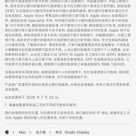
期付款方案由信用卡发卡机构 (包括但不限于招商银行、中国建设银行、中国工商银行
等，具体支持分期付款服务的可选择银行及对应分期付款方案请见付款页面)、蚂蚁金服
(花呗) 以及微信分付面向符合条件的中国大陆居民提供。部分银行会要求你通过支付
宝完成购买。Apple Store 零售店的分期付款方案可能与 Apple Store 在线商店不
同，请到店咨询 Specialist 专家。所有银行信用卡分期均需经你的信用卡发卡机构批
准；对于花呗分期，需经蚂蚁金服批准；对于微信分付分期，需经微信分付批准。如果你选
择的分期付款方案未获得信用卡发卡机构、蚂蚁金服或微信分付的批准，Apple 将不会
被告知原因。请参阅信用卡发卡机构 (包括但不限于招商银行、中国建设银行、中国工商
银行等，具体支持分期付款服务的可选择银行请见付款页面) 网站、支付宝网站和微信
分付服务页面，了解相关条件、费用和收费。订单可能需要满足特定金额要求，不同免息
分期期数对应的最低限额可能有所不同。上述分期付款服务只适用于个人消费者。企业
和教育机构客户、企业员工购买计划 (EPP) 和 Apple 员工购买计划 (EPP) 适用的分
期付款方案可能与上述方案不同，详情请参见教育商店、EPP 在线商店和企业商店。公
司信用卡无资格申请分期。招商银行分期付款单笔订单最高限额为 RMB 150000。
当商品有货并/或发货时，购物金额将计入你的信用卡、支付宝或微信分付账单。相关财
务费用将显示在你的信用卡对账单、支付宝或微信账户中。
产品按广告宣传价或标价提供分期付款服务。价格包含增值税。所有订单均可享受免费
送货服务。
此信息更新于 2026 年 7 月 30 日。
1. 重量依配置和制造工艺的不同而可能有所差异。
我们会使用你所在位置，为你更快显示送货选项。我们通过你的 IP 地址，或者你在上次
访问 Apple 网站时输入的位置信息，找到了你的位置。
Mac
显示器
购买 Studio Display