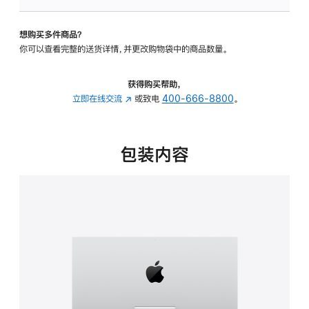
可
调
想购买多件商品？
倾
你可以查看完整的送货详情，并更改购物袋中的商品数量。
斜
度
的
获得购买帮助，
支
立即在线交流
(在
或致电
400-666-8800
。
架
新
的
窗
分
口
包装内容
期
中
付
打
款
开)
选
项)