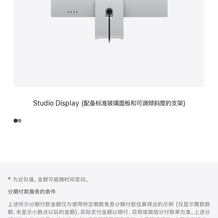
Studio Display (配备标准玻璃面板和可调倾斜度的支架)
网
脚
‡ 为近似值。金额可能随时间变动。
注
页
分期付款服务的条件
页
上述所示分期付款金额仅为使用特定期数免息分期付款估算得出的示例 (仅显示整数数
脚
额，未显示小数点以后的金额)，实际支付金额以银行、花呗或微信分付账单为准。上述分