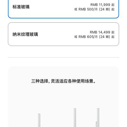
RMB 11,999
起
标准玻璃
或 RMB 500/月 (24 期) 起
RMB 14,499
起
纳米纹理玻璃
或 RMB 605/月 (24 期) 起
三种选择，灵活适应各种使用场景。
标