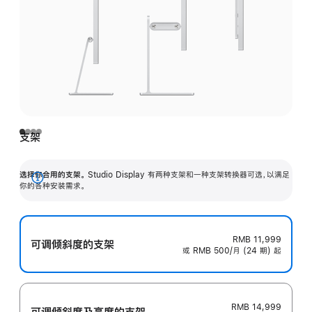
支架
选择你合用的支架。
Studio Display 有两种支架和一种支架转换器可选，以满足
展
你的各种安装需求。
开
RMB 11,999
可调倾斜度的支架
或 RMB 500/月 (24 期) 起
RMB 14,999
可调倾斜度及高‍度的支‍架