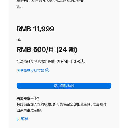
务
获得长达 3 年的技术支持和意外损坏保修服
务。
计
划
(适
RMB 11,999
用
于
或
Studio
RMB 500/月 (24 期)
Display
含增值税及其他法定税费
：约 RMB 1,390
脚
‡。
注
可享免息分期付款
(Studio
Display
-
添加到购物袋
标
准
需要考虑一下？
玻
将此设备加入你的收藏，即可先保留全部配置选择，之后随时
璃
回来再继续选购。
面
板
收藏
-