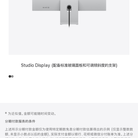
Studio Display (配备标准玻璃面板和可调倾斜度的支架)
网
脚
‡ 为近似值。金额可能随时间变动。
注
页
分期付款服务的条件
页
上述所示分期付款金额仅为使用特定期数免息分期付款估算得出的示例 (仅显示整数数
脚
额，未显示小数点以后的金额)，实际支付金额以银行、花呗或微信分付账单为准。上述分