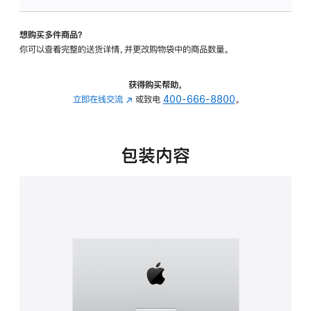
可
调
想购买多件商品？
倾
你可以查看完整的送货详情，并更改购物袋中的商品数量。
斜
度
的
获得购买帮助，
支
立即在线交流
(在
或致电
400-666-8800
。
架
新
的
窗
分
口
包装内容
期
中
付
打
款
开)
选
项)