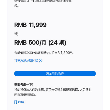
务
获得长达 3 年的技术支持和意外损坏保修服
务。
计
划
(适
RMB 11,999
用
于
或
Studio
RMB 500/月 (24 期)
Display
含增值税及其他法定税费
：约 RMB 1,390
脚
‡。
注
可享免息分期付款
(Studio
Display
-
添加到购物袋
标
准
需要考虑一下？
玻
将此设备加入你的收藏，即可先保留全部配置选择，之后随时
璃
回来再继续选购。
面
板
收藏
-