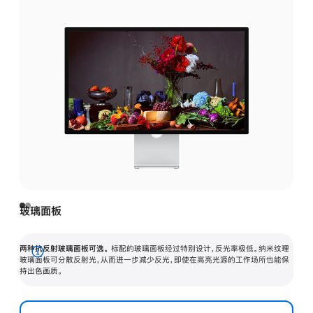
玻璃面板
两种抗反射玻璃面板可选。
标配的玻璃面板经过特别设计，反光率极低。纳米纹理
展
玻璃面板可分散反射光，从而进一步减少反光，即使在高亮光源的工作场所也能保
持出色画质。
开