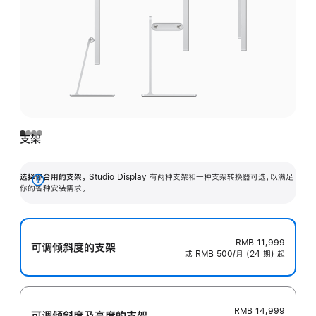
支架
选择你合用的支架。
Studio Display 有两种支架和一种支架转换器可选，以满足
展
你的各种安装需求。
开
RMB 11,999
可调倾斜度的支架
或 RMB 500/月 (24 期) 起
RMB 14,999
可调倾斜度及高‍度的支‍架