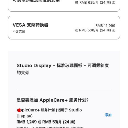
或 RMB 625/月 (24 期) 起
VESA 支架转换器
RMB 11,999
或 RMB 500/月 (24 期) 起
不含支架
Studio Display - 标准玻璃面板 - 可调倾斜度
的支架
是否要添加 AppleCare+ 服务计划？
AppleCare+ 服务计划 (适用于 Studio
AppleC
添加
Display)
服
RMB 1,249
或
RMB 53/月 (24 期)