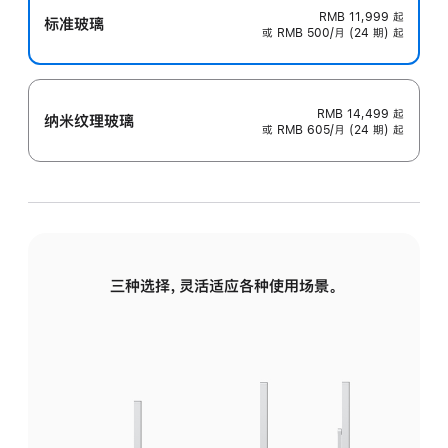
RMB 11,999
起
标准玻璃
或 RMB 500/月 (24 期) 起
RMB 14,499
起
纳米纹理玻璃
或 RMB 605/月 (24 期) 起
三种选择，灵活适应各种使用场景。
标