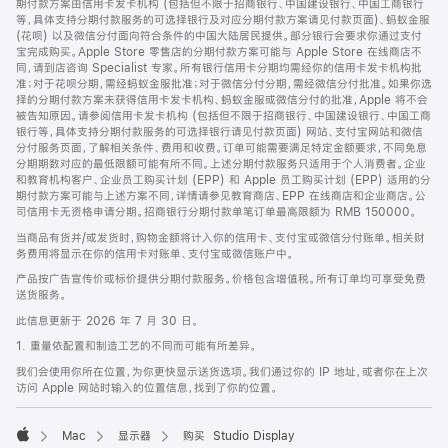
期付款方案由信用卡发卡机构 (包括但不限于招商银行、中国建设银行、中国工商银行
等，具体支持分期付款服务的可选择银行及对应分期付款方案请见付款页面)、蚂蚁金服
(花呗) 以及微信分付面向符合条件的中国大陆居民提供。部分银行会要求你通过支付
宝完成购买。Apple Store 零售店的分期付款方案可能与 Apple Store 在线商店不
同，请到店咨询 Specialist 专家。所有银行信用卡分期均需经你的信用卡发卡机构批
准；对于花呗分期，需经蚂蚁金服批准；对于微信分付分期，需经微信分付批准。如果你选
择的分期付款方案未获得信用卡发卡机构、蚂蚁金服或微信分付的批准，Apple 将不会
被告知原因。请参阅信用卡发卡机构 (包括但不限于招商银行、中国建设银行、中国工商
银行等，具体支持分期付款服务的可选择银行请见付款页面) 网站、支付宝网站和微信
分付服务页面，了解相关条件、费用和收费。订单可能需要满足特定金额要求，不同免息
分期期数对应的最低限额可能有所不同。上述分期付款服务只适用于个人消费者。企业
和教育机构客户、企业员工购买计划 (EPP) 和 Apple 员工购买计划 (EPP) 适用的分
期付款方案可能与上述方案不同，详情请参见教育商店、EPP 在线商店和企业商店。公
司信用卡无资格申请分期。招商银行分期付款单笔订单最高限额为 RMB 150000。
当商品有货并/或发货时，购物金额将计入你的信用卡、支付宝或微信分付账单。相关财
务费用将显示在你的信用卡对账单、支付宝或微信账户中。
产品按广告宣传价或标价提供分期付款服务。价格包含增值税。所有订单均可享受免费
送货服务。
此信息更新于 2026 年 7 月 30 日。
1. 重量依配置和制造工艺的不同而可能有所差异。
我们会使用你所在位置，为你更快显示送货选项。我们通过你的 IP 地址，或者你在上次
访问 Apple 网站时输入的位置信息，找到了你的位置。
Mac
显示器
购买 Studio Display