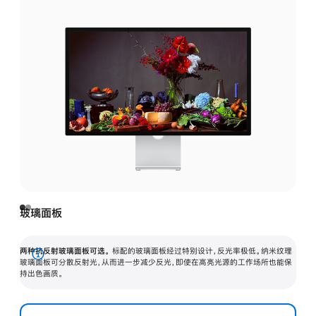
玻璃面板
两种抗反射玻璃面板可选。
标配的玻璃面板经过特别设计，反光率极低。纳米纹理
展
玻璃面板可分散反射光，从而进一步减少反光，即使在高亮光源的工作场所也能保
持出色画质。
开