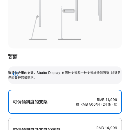
支架
选择你合用的支架。
Studio Display 有两种支架和一种支架转换器可选，以满足
展
你的各种安装需求。
开
RMB 11,999
可调倾斜度的支架
或 RMB 500/月 (24 期) 起
RMB 14,999
可调倾斜度及高‍度的支‍架