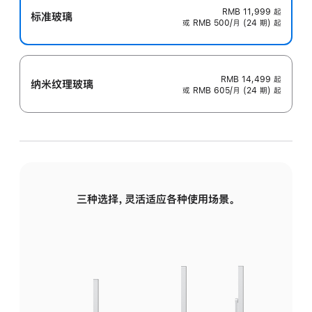
RMB 11,999
起
标准玻璃
或 RMB 500/月 (24 期) 起
RMB 14,499
起
纳米纹理玻璃
或 RMB 605/月 (24 期) 起
三种选择，灵活适应各种使用场景。
标