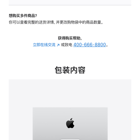
可
调
想购买多件商品？
倾
你可以查看完整的送货详情，并更改购物袋中的商品数量。
斜
度
的
获得购买帮助，
支
立即在线交流
(在
或致电
400-666-8800
。
架
新
的
窗
分
口
包装内容
期
中
付
打
款
开)
选
项)