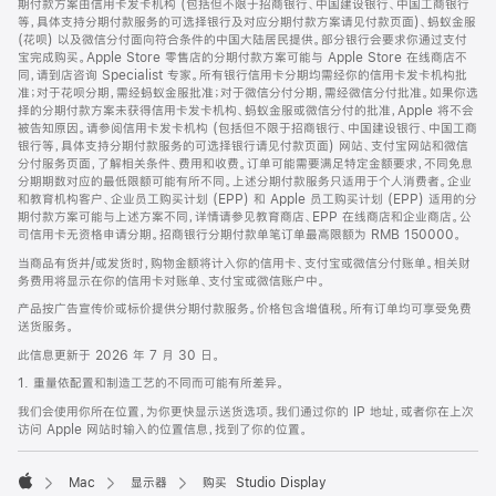
期付款方案由信用卡发卡机构 (包括但不限于招商银行、中国建设银行、中国工商银行
等，具体支持分期付款服务的可选择银行及对应分期付款方案请见付款页面)、蚂蚁金服
(花呗) 以及微信分付面向符合条件的中国大陆居民提供。部分银行会要求你通过支付
宝完成购买。Apple Store 零售店的分期付款方案可能与 Apple Store 在线商店不
同，请到店咨询 Specialist 专家。所有银行信用卡分期均需经你的信用卡发卡机构批
准；对于花呗分期，需经蚂蚁金服批准；对于微信分付分期，需经微信分付批准。如果你选
择的分期付款方案未获得信用卡发卡机构、蚂蚁金服或微信分付的批准，Apple 将不会
被告知原因。请参阅信用卡发卡机构 (包括但不限于招商银行、中国建设银行、中国工商
银行等，具体支持分期付款服务的可选择银行请见付款页面) 网站、支付宝网站和微信
分付服务页面，了解相关条件、费用和收费。订单可能需要满足特定金额要求，不同免息
分期期数对应的最低限额可能有所不同。上述分期付款服务只适用于个人消费者。企业
和教育机构客户、企业员工购买计划 (EPP) 和 Apple 员工购买计划 (EPP) 适用的分
期付款方案可能与上述方案不同，详情请参见教育商店、EPP 在线商店和企业商店。公
司信用卡无资格申请分期。招商银行分期付款单笔订单最高限额为 RMB 150000。
当商品有货并/或发货时，购物金额将计入你的信用卡、支付宝或微信分付账单。相关财
务费用将显示在你的信用卡对账单、支付宝或微信账户中。
产品按广告宣传价或标价提供分期付款服务。价格包含增值税。所有订单均可享受免费
送货服务。
此信息更新于 2026 年 7 月 30 日。
1. 重量依配置和制造工艺的不同而可能有所差异。
我们会使用你所在位置，为你更快显示送货选项。我们通过你的 IP 地址，或者你在上次
访问 Apple 网站时输入的位置信息，找到了你的位置。
Mac
显示器
购买 Studio Display