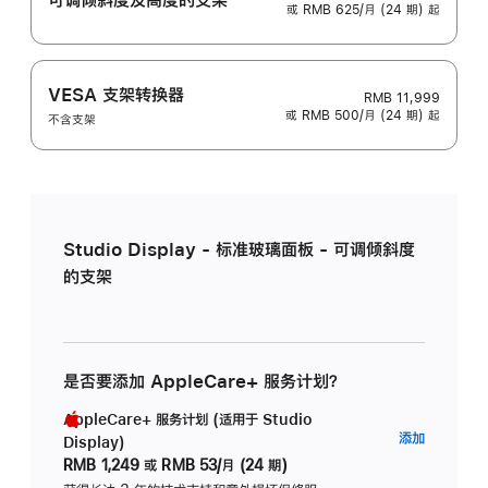
或 RMB 625/月 (24 期) 起
VESA 支架转换器
RMB 11,999
或 RMB 500/月 (24 期) 起
不含支架
Studio Display - 标准玻璃面板 - 可调倾斜度
的支架
是否要添加 AppleCare+ 服务计划？
AppleCare+ 服务计划 (适用于 Studio
AppleC
添加
Display)
服
RMB 1,249
或
RMB 53/月 (24 期)