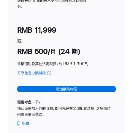
务
获得长达 3 年的技术支持和意外损坏保修服
务。
计
划
(适
RMB 11,999
用
于
或
Studio
RMB 500/月 (24 期)
Display
含增值税及其他法定税费
：约 RMB 1,390
脚
‡。
注
可享免息分期付款
(Studio
Display
-
添加到购物袋
标
准
需要考虑一下？
玻
将此设备加入你的收藏，即可先保留全部配置选择，之后随时
璃
回来再继续选购。
面
板
收藏
-