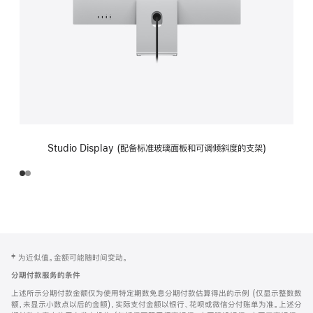
Studio Display (配备标准玻璃面板和可调倾斜度的支架)
网
脚
‡ 为近似值。金额可能随时间变动。
注
页
分期付款服务的条件
页
上述所示分期付款金额仅为使用特定期数免息分期付款估算得出的示例 (仅显示整数数
脚
额，未显示小数点以后的金额)，实际支付金额以银行、花呗或微信分付账单为准。上述分