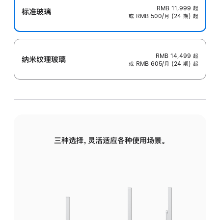
RMB 11,999
起
标准玻璃
或 RMB 500/月 (24 期) 起
RMB 14,499
起
纳米纹理玻璃
或 RMB 605/月 (24 期) 起
三种选择，灵活适应各种使用场景。
标