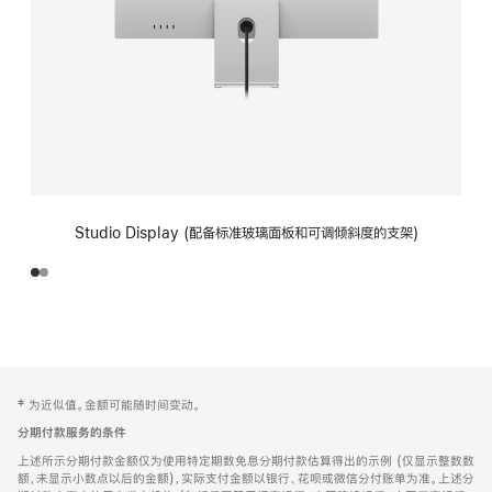
Studio Display (配备标准玻璃面板和可调倾斜度的支架)
网
脚
‡ 为近似值。金额可能随时间变动。
注
页
分期付款服务的条件
页
上述所示分期付款金额仅为使用特定期数免息分期付款估算得出的示例 (仅显示整数数
脚
额，未显示小数点以后的金额)，实际支付金额以银行、花呗或微信分付账单为准。上述分