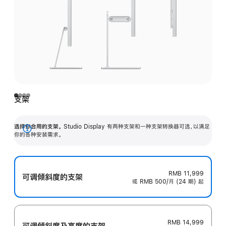
支架
选择你合用的支架。
Studio Display 有两种支架和一种支架转换器可选，以满足
展
你的各种安装需求。
开
RMB 11,999
可调倾斜度的支架
或 RMB 500/月 (24 期) 起
RMB 14,999
可调倾斜度及高‍度的支‍架