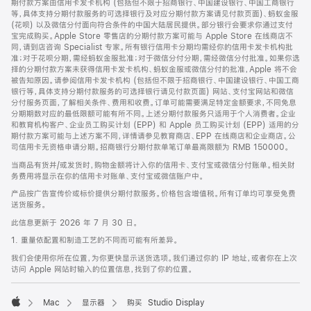
期付款方案由信用卡发卡机构 (包括但不限于招商银行、中国建设银行、中国工商银行
等，具体支持分期付款服务的可选择银行及对应分期付款方案请见付款页面)、蚂蚁金服
(花呗) 以及微信分付面向符合条件的中国大陆居民提供。部分银行会要求你通过支付
宝完成购买。Apple Store 零售店的分期付款方案可能与 Apple Store 在线商店不
同，请到店咨询 Specialist 专家。所有银行信用卡分期均需经你的信用卡发卡机构批
准；对于花呗分期，需经蚂蚁金服批准；对于微信分付分期，需经微信分付批准。如果你选
择的分期付款方案未获得信用卡发卡机构、蚂蚁金服或微信分付的批准，Apple 将不会
被告知原因。请参阅信用卡发卡机构 (包括但不限于招商银行、中国建设银行、中国工商
银行等，具体支持分期付款服务的可选择银行请见付款页面) 网站、支付宝网站和微信
分付服务页面，了解相关条件、费用和收费。订单可能需要满足特定金额要求，不同免息
分期期数对应的最低限额可能有所不同。上述分期付款服务只适用于个人消费者。企业
和教育机构客户、企业员工购买计划 (EPP) 和 Apple 员工购买计划 (EPP) 适用的分
期付款方案可能与上述方案不同，详情请参见教育商店、EPP 在线商店和企业商店。公
司信用卡无资格申请分期。招商银行分期付款单笔订单最高限额为 RMB 150000。
当商品有货并/或发货时，购物金额将计入你的信用卡、支付宝或微信分付账单。相关财
务费用将显示在你的信用卡对账单、支付宝或微信账户中。
产品按广告宣传价或标价提供分期付款服务。价格包含增值税。所有订单均可享受免费
送货服务。
此信息更新于 2026 年 7 月 30 日。
1. 重量依配置和制造工艺的不同而可能有所差异。
我们会使用你所在位置，为你更快显示送货选项。我们通过你的 IP 地址，或者你在上次
访问 Apple 网站时输入的位置信息，找到了你的位置。
Mac
显示器
购买 Studio Display