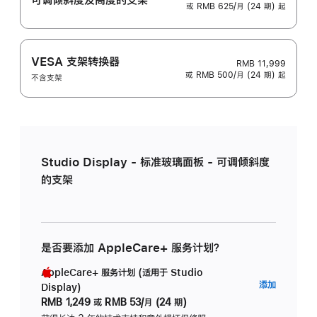
或 RMB 625/月 (24 期) 起
VESA 支架转换器
RMB 11,999
或 RMB 500/月 (24 期) 起
不含支架
Studio Display - 标准玻璃面板 - 可调倾斜度
的支架
是否要添加 AppleCare+ 服务计划？
AppleCare+ 服务计划 (适用于 Studio
AppleC
添加
Display)
服
RMB 1,249
或
RMB 53/月 (24 期)