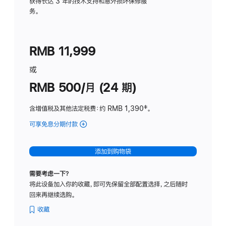
务
获得长达 3 年的技术支持和意外损坏保修服
务。
计
划
(适
RMB 11,999
用
于
或
Studio
RMB 500/月 (24 期)
Display
含增值税及其他法定税费
：约 RMB 1,390
脚
‡。
注
可享免息分期付款
(Studio
Display
-
添加到购物袋
标
准
需要考虑一下？
玻
将此设备加入你的收藏，即可先保留全部配置选择，之后随时
璃
回来再继续选购。
面
板
收藏
-