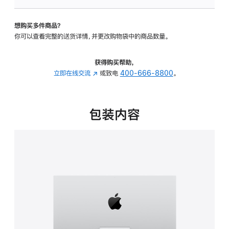
可
调
想购买多件商品？
倾
你可以查看完整的送货详情，并更改购物袋中的商品数量。
斜
度
的
获得购买帮助，
支
立即在线交流
(在
或致电
400-666-8800
。
架
新
的
窗
分
口
包装内容
期
中
付
打
款
开)
选
项)