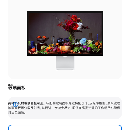
玻璃面板
两种抗反射玻璃面板可选。
标配的玻璃面板经过特别设计，反光率极低。纳米纹理
展
玻璃面板可分散反射光，从而进一步减少反光，即使在高亮光源的工作场所也能保
持出色画质。
开