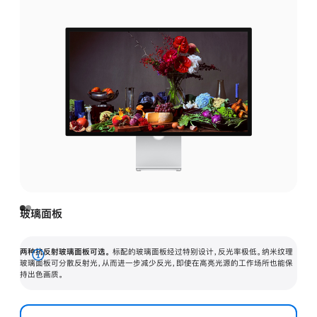
玻璃面板
两种抗反射玻璃面板可选。
标配的玻璃面板经过特别设计，反光率极低。纳米纹理
展
玻璃面板可分散反射光，从而进一步减少反光，即使在高亮光源的工作场所也能保
持出色画质。
开