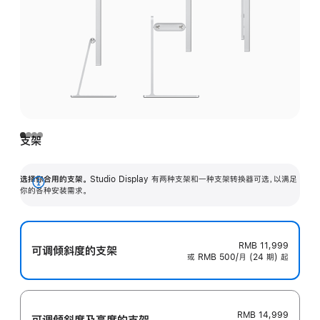
支架
选择你合用的支架。
Studio Display 有两种支架和一种支架转换器可选，以满足
展
你的各种安装需求。
开
RMB 11,999
可调倾斜度的支架
或 RMB 500/月 (24 期) 起
RMB 14,999
可调倾斜度及高‍度的支‍架