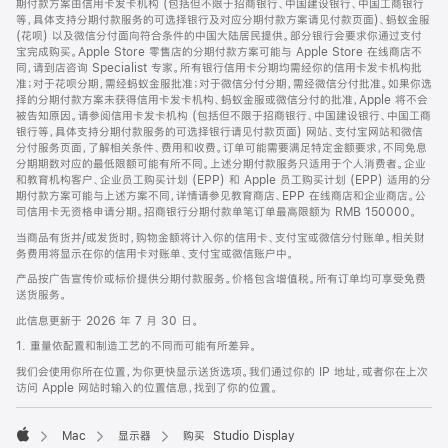
期付款方案由信用卡发卡机构 (包括但不限于招商银行、中国建设银行、中国工商银行
等，具体支持分期付款服务的可选择银行及对应分期付款方案请见付款页面)、蚂蚁金服
(花呗) 以及微信分付面向符合条件的中国大陆居民提供。部分银行会要求你通过支付
宝完成购买。Apple Store 零售店的分期付款方案可能与 Apple Store 在线商店不
同，请到店咨询 Specialist 专家。所有银行信用卡分期均需经你的信用卡发卡机构批
准；对于花呗分期，需经蚂蚁金服批准；对于微信分付分期，需经微信分付批准。如果你选
择的分期付款方案未获得信用卡发卡机构、蚂蚁金服或微信分付的批准，Apple 将不会
被告知原因。请参阅信用卡发卡机构 (包括但不限于招商银行、中国建设银行、中国工商
银行等，具体支持分期付款服务的可选择银行请见付款页面) 网站、支付宝网站和微信
分付服务页面，了解相关条件、费用和收费。订单可能需要满足特定金额要求，不同免息
分期期数对应的最低限额可能有所不同。上述分期付款服务只适用于个人消费者。企业
和教育机构客户、企业员工购买计划 (EPP) 和 Apple 员工购买计划 (EPP) 适用的分
期付款方案可能与上述方案不同，详情请参见教育商店、EPP 在线商店和企业商店。公
司信用卡无资格申请分期。招商银行分期付款单笔订单最高限额为 RMB 150000。
当商品有货并/或发货时，购物金额将计入你的信用卡、支付宝或微信分付账单。相关财
务费用将显示在你的信用卡对账单、支付宝或微信账户中。
产品按广告宣传价或标价提供分期付款服务。价格包含增值税。所有订单均可享受免费
送货服务。
此信息更新于 2026 年 7 月 30 日。
1. 重量依配置和制造工艺的不同而可能有所差异。
我们会使用你所在位置，为你更快显示送货选项。我们通过你的 IP 地址，或者你在上次
访问 Apple 网站时输入的位置信息，找到了你的位置。
Mac
显示器
购买 Studio Display