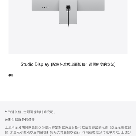
Studio Display (配备标准玻璃面板和可调倾斜度的支架)
网
脚
‡ 为近似值。金额可能随时间变动。
注
页
分期付款服务的条件
页
上述所示分期付款金额仅为使用特定期数免息分期付款估算得出的示例 (仅显示整数数
脚
额，未显示小数点以后的金额)，实际支付金额以银行、花呗或微信分付账单为准。上述分