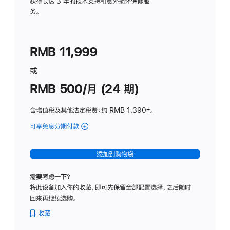
务
获得长达 3 年的技术支持和意外损坏保修服
务。
计
划
(适
RMB 11,999
用
于
或
Studio
RMB 500/月 (24 期)
Display
含增值税及其他法定税费
：约 RMB 1,390
脚
‡。
注
可享免息分期付款
(Studio
Display
-
添加到购物袋
标
准
需要考虑一下？
玻
将此设备加入你的收藏，即可先保留全部配置选择，之后随时
璃
回来再继续选购。
面
板
收藏
-