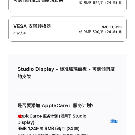
或 RMB 625/月 (24 期) 起
VESA 支架转换器
RMB 11,999
或 RMB 500/月 (24 期) 起
不含支架
Studio Display - 标准玻璃面板 - 可调倾斜度
的支架
是否要添加 AppleCare+ 服务计划？
AppleCare+ 服务计划 (适用于 Studio
AppleC
添加
Display)
服
RMB 1,249
或
RMB 53/月 (24 期)