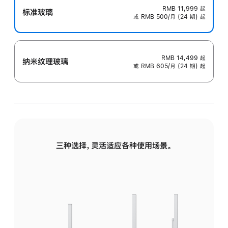
RMB 11,999
起
标准玻璃
或 RMB 500/月 (24 期) 起
RMB 14,499
起
纳米纹理玻璃
或 RMB 605/月 (24 期) 起
三种选择，灵活适应各种使用场景。
标