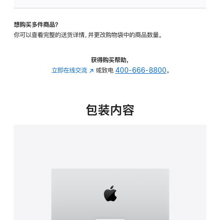
可
调
想购买多件商品？
倾
你可以查看完整的送货详情，并更改购物袋中的商品数量。
斜
度
的
获得购买帮助，
支
立即在线交流
(在
或致电
400-666-8800
。
架
新
的
窗
分
口
包装内容
期
中
付
打
款
开)
选
项)