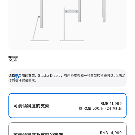
支架
选择你合用的支架。
Studio Display 有两种支架和一种支架转换器可选，以满足
展
你的各种安装需求。
开
RMB 11,999
可调倾斜度的支架
或 RMB 500/月 (24 期) 起
RMB 14,999
可调倾斜度及高‍度的支‍架