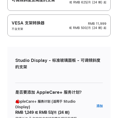
或 RMB 625/月 (24 期) 起
VESA 支架转换器
RMB 11,999
或 RMB 500/月 (24 期) 起
不含支架
Studio Display - 标准玻璃面板 - 可调倾斜度
的支架
是否要添加 AppleCare+ 服务计划？
AppleCare+ 服务计划 (适用于 Studio
AppleC
添加
Display)
服
RMB 1,249
或
RMB 53/月 (24 期)