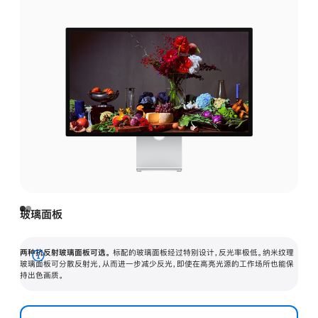
玻璃面板
两种抗反射玻璃面板可选。
标配的玻璃面板经过特别设计，反光率极低。纳米纹理
展
玻璃面板可分散反射光，从而进一步减少反光，即使在高亮光源的工作场所也能保
持出色画质。
开