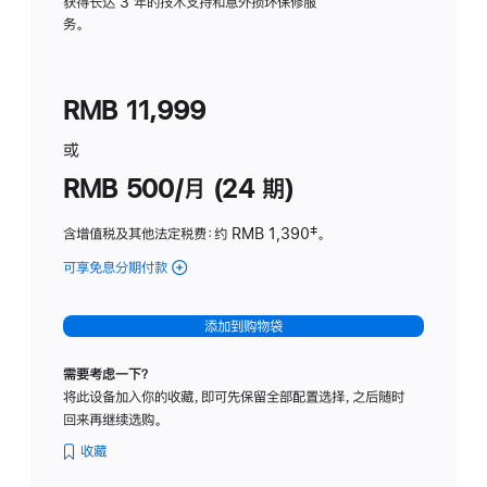
务
获得长达 3 年的技术支持和意外损坏保修服
务。
计
划
(适
RMB 11,999
用
于
或
Studio
RMB 500/月 (24 期)
Display
含增值税及其他法定税费
：约 RMB 1,390
脚
‡。
注
可享免息分期付款
(Studio
Display
-
添加到购物袋
标
准
需要考虑一下？
玻
将此设备加入你的收藏，即可先保留全部配置选择，之后随时
璃
回来再继续选购。
面
板
收藏
-