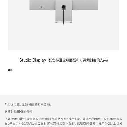
Studio Display (配备标准玻璃面板和可调倾斜度的支架)
网
脚
‡ 为近似值。金额可能随时间变动。
注
页
分期付款服务的条件
页
上述所示分期付款金额仅为使用特定期数免息分期付款估算得出的示例 (仅显示整数数
脚
额，未显示小数点以后的金额)，实际支付金额以银行、花呗或微信分付账单为准。上述分