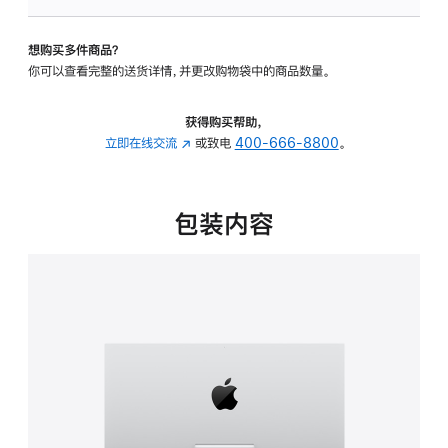
可
调
想购买多件商品？
倾
你可以查看完整的送货详情，并更改购物袋中的商品数量。
斜
度
的
获得购买帮助，
支
立即在线交流
(在
或致电
400-666-8800
。
架
新
的
窗
分
口
包装内容
期
中
付
打
款
开)
选
项)