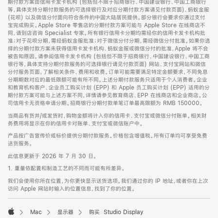
期付款方案由信用卡发卡机构 (包括但不限于招商银行、中国建设银行、中国工商银行
等，具体支持分期付款服务的可选择银行及对应分期付款方案请见付款页面)、蚂蚁金服
(花呗) 以及微信分付面向符合条件的中国大陆居民提供。部分银行会要求你通过支付
宝完成购买。Apple Store 零售店的分期付款方案可能与 Apple Store 在线商店不
同，请到店咨询 Specialist 专家。所有银行信用卡分期均需经你的信用卡发卡机构批
准；对于花呗分期，需经蚂蚁金服批准；对于微信分付分期，需经微信分付批准。如果你选
择的分期付款方案未获得信用卡发卡机构、蚂蚁金服或微信分付的批准，Apple 将不会
被告知原因。请参阅信用卡发卡机构 (包括但不限于招商银行、中国建设银行、中国工商
银行等，具体支持分期付款服务的可选择银行请见付款页面) 网站、支付宝网站和微信
分付服务页面，了解相关条件、费用和收费。订单可能需要满足特定金额要求，不同免息
分期期数对应的最低限额可能有所不同。上述分期付款服务只适用于个人消费者。企业
和教育机构客户、企业员工购买计划 (EPP) 和 Apple 员工购买计划 (EPP) 适用的分
期付款方案可能与上述方案不同，详情请参见教育商店、EPP 在线商店和企业商店。公
司信用卡无资格申请分期。招商银行分期付款单笔订单最高限额为 RMB 150000。
当商品有货并/或发货时，购物金额将计入你的信用卡、支付宝或微信分付账单。相关财
务费用将显示在你的信用卡对账单、支付宝或微信账户中。
产品按广告宣传价或标价提供分期付款服务。价格包含增值税。所有订单均可享受免费
送货服务。
此信息更新于 2026 年 7 月 30 日。
1. 重量依配置和制造工艺的不同而可能有所差异。
我们会使用你所在位置，为你更快显示送货选项。我们通过你的 IP 地址，或者你在上次
访问 Apple 网站时输入的位置信息，找到了你的位置。
Mac
显示器
购买 Studio Display