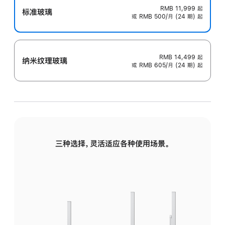
RMB 11,999
起
标准玻璃
或 RMB 500/月 (24 期) 起
RMB 14,499
起
纳米纹理玻璃
或 RMB 605/月 (24 期) 起
三种选择，灵活适应各种使用场景。
标