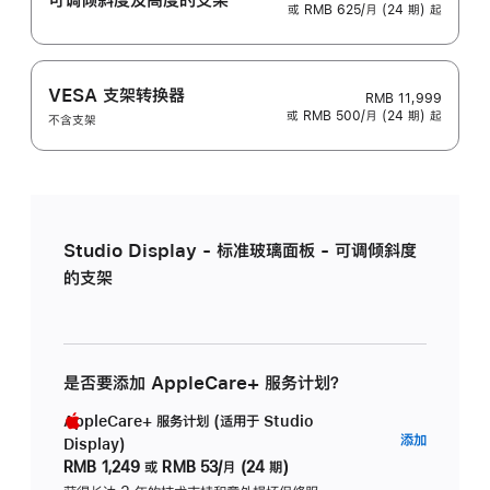
或 RMB 625/月 (24 期) 起
VESA 支架转换器
RMB 11,999
或 RMB 500/月 (24 期) 起
不含支架
Studio Display - 标准玻璃面板 - 可调倾斜度
的支架
是否要添加 AppleCare+ 服务计划？
AppleCare+ 服务计划 (适用于 Studio
AppleC
添加
Display)
服
RMB 1,249
或
RMB 53/月 (24 期)