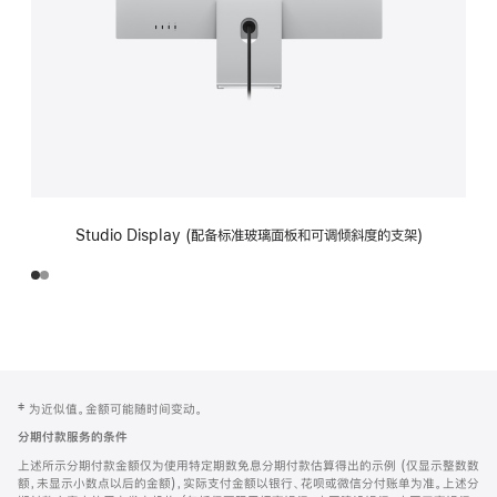
Studio Display (配备标准玻璃面板和可调倾斜度的支架)
网
脚
‡ 为近似值。金额可能随时间变动。
注
页
分期付款服务的条件
页
上述所示分期付款金额仅为使用特定期数免息分期付款估算得出的示例 (仅显示整数数
脚
额，未显示小数点以后的金额)，实际支付金额以银行、花呗或微信分付账单为准。上述分