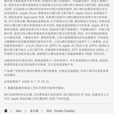
期付款方案由信用卡发卡机构 (包括但不限于招商银行、中国建设银行、中国工商银行
等，具体支持分期付款服务的可选择银行及对应分期付款方案请见付款页面)、蚂蚁金服
(花呗) 以及微信分付面向符合条件的中国大陆居民提供。部分银行会要求你通过支付
宝完成购买。Apple Store 零售店的分期付款方案可能与 Apple Store 在线商店不
同，请到店咨询 Specialist 专家。所有银行信用卡分期均需经你的信用卡发卡机构批
准；对于花呗分期，需经蚂蚁金服批准；对于微信分付分期，需经微信分付批准。如果你选
择的分期付款方案未获得信用卡发卡机构、蚂蚁金服或微信分付的批准，Apple 将不会
被告知原因。请参阅信用卡发卡机构 (包括但不限于招商银行、中国建设银行、中国工商
银行等，具体支持分期付款服务的可选择银行请见付款页面) 网站、支付宝网站和微信
分付服务页面，了解相关条件、费用和收费。订单可能需要满足特定金额要求，不同免息
分期期数对应的最低限额可能有所不同。上述分期付款服务只适用于个人消费者。企业
和教育机构客户、企业员工购买计划 (EPP) 和 Apple 员工购买计划 (EPP) 适用的分
期付款方案可能与上述方案不同，详情请参见教育商店、EPP 在线商店和企业商店。公
司信用卡无资格申请分期。招商银行分期付款单笔订单最高限额为 RMB 150000。
当商品有货并/或发货时，购物金额将计入你的信用卡、支付宝或微信分付账单。相关财
务费用将显示在你的信用卡对账单、支付宝或微信账户中。
产品按广告宣传价或标价提供分期付款服务。价格包含增值税。所有订单均可享受免费
送货服务。
此信息更新于 2026 年 7 月 30 日。
1. 重量依配置和制造工艺的不同而可能有所差异。
我们会使用你所在位置，为你更快显示送货选项。我们通过你的 IP 地址，或者你在上次
访问 Apple 网站时输入的位置信息，找到了你的位置。
Mac
显示器
购买 Studio Display