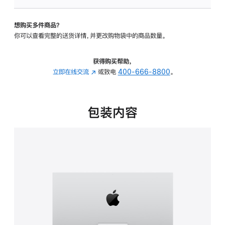
可
调
想购买多件商品？
倾
你可以查看完整的送货详情，并更改购物袋中的商品数量。
斜
度
的
获得购买帮助，
支
立即在线交流
(在
或致电
400-666-8800
。
架
新
的
窗
分
口
包装内容
期
中
付
打
款
开)
选
项)