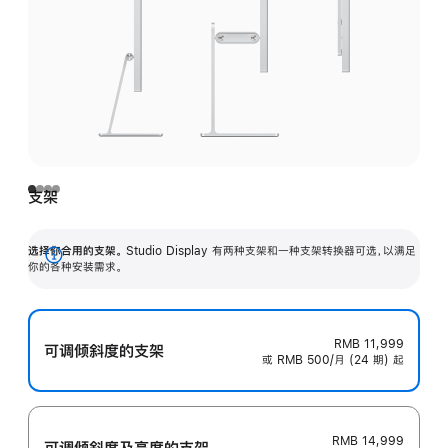
支架
选择你合用的支架。
Studio Display 有两种支架和一种支架转换器可选，以满足
展
你的各种安装需求。
开
RMB 11,999
可调倾斜度的支架
或 RMB 500/月 (24 期) 起
RMB 14,999
可调倾斜度及高‍度的支‍架