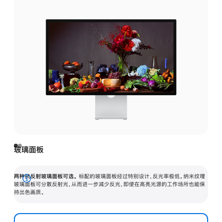
玻璃面板
两种抗反射玻璃面板可选。
标配的玻璃面板经过特别设计，反光率极低。纳米纹理
展
玻璃面板可分散反射光，从而进一步减少反光，即使在高亮光源的工作场所也能保
持出色画质。
开