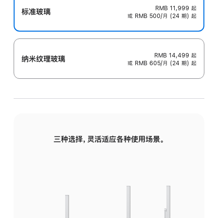
RMB 11,999
起
标准玻璃
或 RMB 500/月 (24 期) 起
RMB 14,499
起
纳米纹理玻璃
或 RMB 605/月 (24 期) 起
三种选择，灵活适应各种使用场景。
标