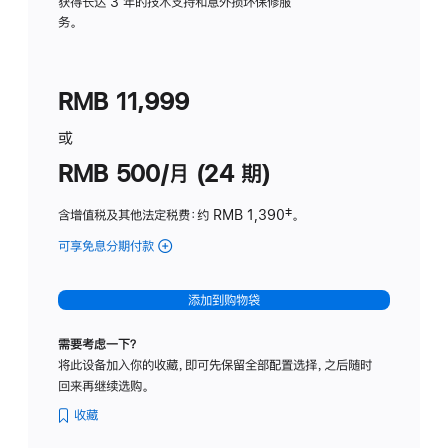
务
获得长达 3 年的技术支持和意外损坏保修服
务。
计
划
(适
RMB 11,999
用
于
或
Studio
RMB 500/月 (24 期)
Display
含增值税及其他法定税费
：约 RMB 1,390
脚
‡。
注
可享免息分期付款
(Studio
Display
-
添加到购物袋
标
准
需要考虑一下？
玻
将此设备加入你的收藏，即可先保留全部配置选择，之后随时
璃
回来再继续选购。
面
板
收藏
-