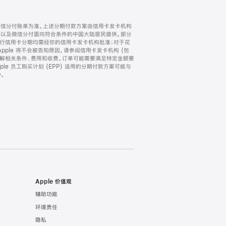
微信分付账单为准。上述分期付款方案由信用卡发卡机构
) 以及微信分付面向符合条件的中国大陆居民提供。部分
家。所有银行信用卡分期均需经你的信用卡发卡机构批准；对于花
ple 将不会被告知原因。请参阅信用卡发卡机构 (包
了解相关条件、费用和收费。订单可能需要满足特定金额要
e 员工购买计划 (EPP) 适用的分期付款方案可能与
。
Apple 价值观
辅助功能
环境责任
隐私