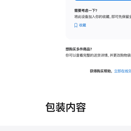
标
准
需要考虑一下？
玻
将此设备加入你的收藏，即可先保留
璃
面
收藏
板
-
可
想购买多件商品？
调
你可以查看完整的送货详情，并更改购物袋
倾
斜
度
获得购买帮助，
立即在线
的
支
架
的
分
包装内容
期
付
款
选
项)