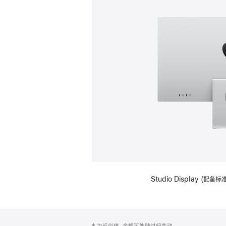
Studio Display (
网
脚