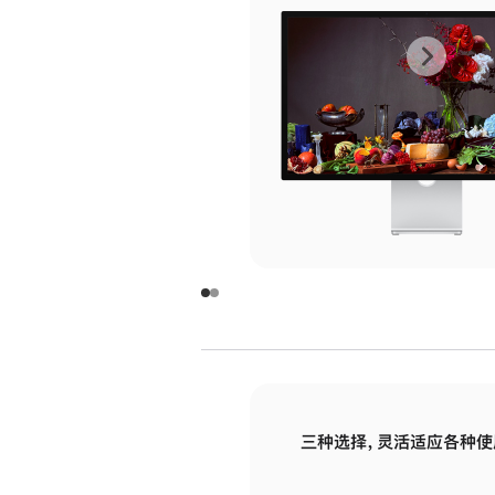
上
下
一
一
张
张
图
图
库
库
图
图
片
片
-
-
玻
玻
璃
璃
三种选择，灵活适应各种使
面
面
板
板