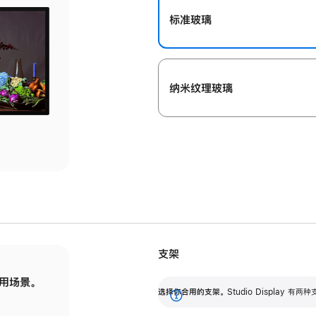
标准玻璃
纳米纹理玻璃
支架
用场景。
标配可调倾斜度的支架，提供 30 度的倾斜度
选
选择你合用的支架。
Studio Display
调节范围。
展