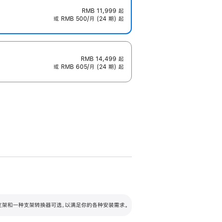
RMB 11,999
起
或 RMB 500/月 (24 期) 起
RMB 14,499
起
或 RMB 605/月 (24 期) 起
配可调倾斜度及高度的支架，额外增加 105
VESA 支架转换器
 有两种支架和一种支架转换器可选，以满足你的各种安装需求。
毫米的高度调节范围。
容的支架 (未随附)