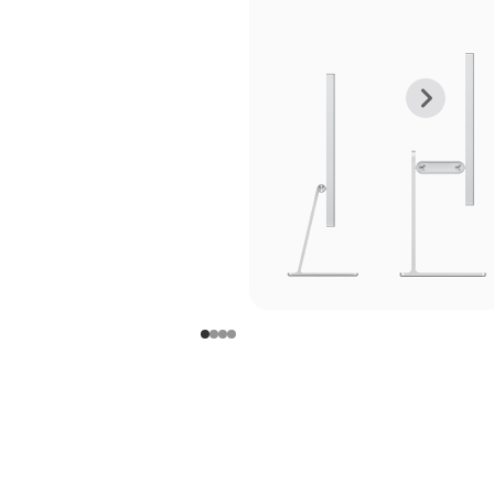
上
下
一
一
张
张
图
图
库
库
图
图
片
片
-
-
支
支
架
架