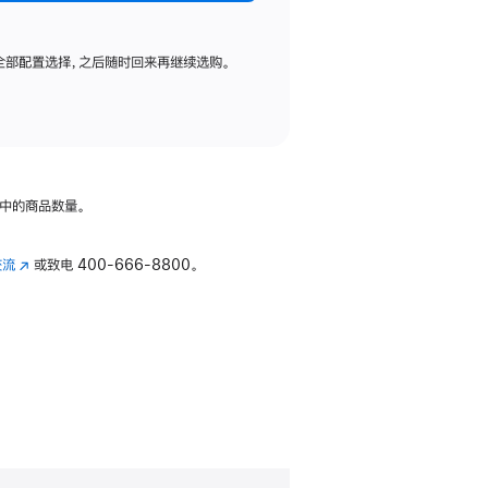
全部配置选择，之后随时回来再继续选购。
中的商品数量。
交流
(在
或致电
400-666-8800。
新
窗
口
中
打
开)