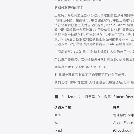
‡ 为近似值。金额可能随时间变动。
注
页
分期付款服务的条件
页
上述所示分期付款金额仅为使用特定期数免息分期付款估
脚
(包括但不限于招商银行、中国建设银行、中国工商银行
银行会要求你通过支付宝完成购买。Apple Store 零
呗分期，需经蚂蚁金服批准；对于微信分付分期，需经微信
括但不限于招商银行、中国建设银行、中国工商银行等，
求，不同免息分期期数对应的最低限额可能有所不同。上述分
上述方案不同，详情请参见教育商店、EPP 在线商店和
当商品有货并/或发货时，购物金额将计入你的信用卡、
产品按广告宣传价或标价提供分期付款服务。价格包含
此信息更新于 2026 年 7 月 30 日。
1. 重量依配置和制造工艺的不同而可能有所差异。
我们会使用你所在位置，为你更快显示送货选项。我们通过你
Mac
显示器
购买 Studio Displ
Apple
选购及了解
账户
商店
管理你的 App
Mac
Apple Stor
iPad
iCloud.com