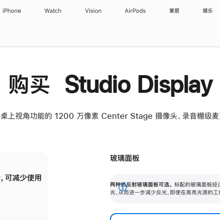
iPhone
Watch
Vision
AirPods
家居
娱乐
购买 Studio Display
桌上视角功能的 1200 万像素 Center Stage 摄像头、录音棚
玻璃面板
，可减少使用
纳米纹理玻璃面板可进一步减少反光，即使在
两种抗反射玻璃面板可选。
标配的玻璃面板经
。
有高亮光源的场所使用，也能保持出色画质。
展
光，从而进一步减少反光，即使在高亮光源的工
开