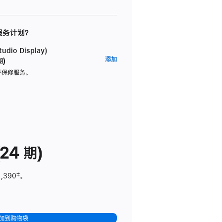
 服务计划？
dio Display)
AppleCare+
添加
期)
服
坏保修服务。
务
计
划
(适
用
于
24 期)
Studio
Display)
1,390
脚
‡。
注
加到购物袋