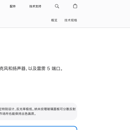
配件
技术支持
概览
技术规格
级麦克风和扬声器，以及雷雳 5 端口。
过特别设计，反光率极低。纳米纹理玻璃面板可分散反射
作场所也能保持出色画质。