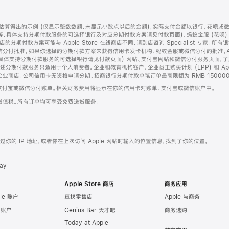
算得出的示例 (仅显示整数数额，未显示小数点以后的金额)，实际支付金额以银行、花呗或
等，具体支持分期付款服务的可选择银行及对应分期付款方案请见付款页面)、蚂蚁金服 (花呗
售店的分期付款方案可能与 Apple Store 在线商店不同，请到店咨询 Specialist 专
分付批准。如果你选择的分期付款方案未获得信用卡发卡机构、蚂蚁金服或微信分付的批准，Ap
具体支持分期付款服务的可选择银行请见付款页面) 网站、支付宝网站和微信分付服务页面，
期付款服务只适用于个人消费者。企业和教育机构客户、企业员工购买计划 (EPP) 和 Appl
企业商店。公司信用卡无资格申请分期。招商银行分期付款单笔订单最高限额为 RMB 150000
支付宝或微信分付账单。相关财务费用将显示在你的信用卡对账单、支付宝或微信账户中。
增值税。所有订单均可享受免费送货服务。
的 IP 地址，或者你在上次访问 Apple 网站时输入的位置信息，找到了你的位置。
ay
Apple Store 商店
商务应用
le 账户
查找零售店
Apple 与商务
e 账户
Genius Bar 天才吧
商务选购
Today at Apple