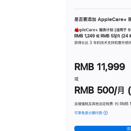
是否要添加 AppleCare+
AppleCare+ 服务计划 (适用于 Stu
RMB 1,249
或
RMB 53/月 (24 
获得长达 3 年的技术支持和意外损
RMB 11,999
或
RMB 500/月 (
含增值税及其他法定税费
：约 RMB 
可享免息分期付款
(Studio
Display
-
添