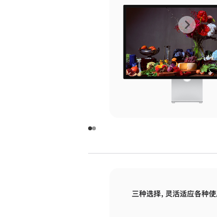
上
下
一
一
张
张
图
图
库
库
图
图
片
片
-
-
玻
玻
璃
璃
三种选择，灵活适应各种使
面
面
板
板