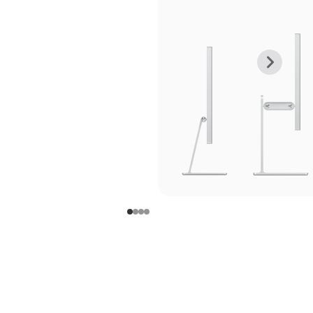
上
下
一
一
张
张
图
图
库
库
图
图
片
片
-
-
支
支
架
架