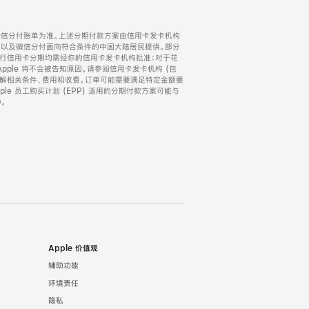
微信分付账单为准。上述分期付款方案由信用卡发卡机构
) 以及微信分付面向符合条件的中国大陆居民提供。部分
家。所有银行信用卡分期均需经你的信用卡发卡机构批准；对于花
ple 将不会被告知原因。请参阅信用卡发卡机构 (包
了解相关条件、费用和收费。订单可能需要满足特定金额要
e 员工购买计划 (EPP) 适用的分期付款方案可能与
。
Apple 价值观
辅助功能
环境责任
隐私