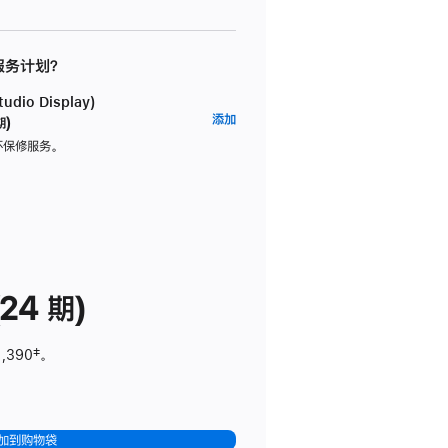
 服务计划？
dio Display)
AppleCare+
添加
期)
服
坏保修服务。
务
计
划
(适
用
于
24 期)
Studio
Display)
1,390
脚
‡。
注
加到购物袋