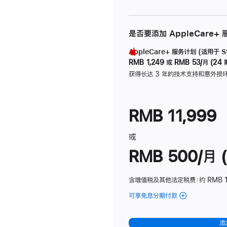
是否要添加 AppleCare+
AppleCare+ 服务计划 (适用于 Stu
RMB 1,249
或
RMB 53/月 (24 
获得长达 3 年的技术支持和意外损
RMB 11,999
或
RMB 500/月 (
含增值税及其他法定税费
：约 RMB 
可享免息分期付款
(Studio
Display
-
添