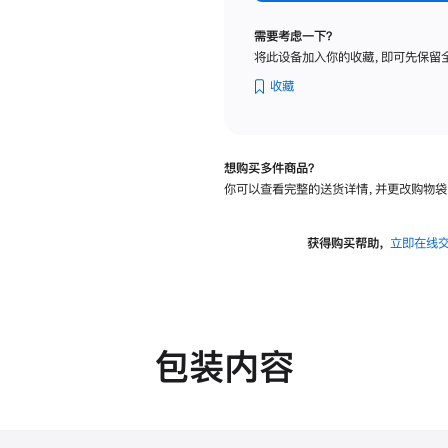
标
准
需要考虑一下？
玻
将此设备加入你的收藏，即可先保留
璃
面
收藏
板
-
可
想购买多件商品？
调
你可以查看完整的送货详情，并更改购物袋
倾
斜
度
获得购买帮助，
立即在线
的
支
架
的
分
包装内容
期
付
款
选
项)