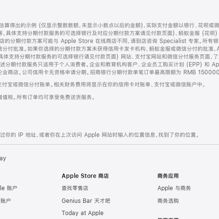
算得出的示例 (仅显示整数数额，未显示小数点以后的金额)，实际支付金额以银行、花呗或
等，具体支持分期付款服务的可选择银行及对应分期付款方案请见付款页面)、蚂蚁金服 (花呗
售店的分期付款方案可能与 Apple Store 在线商店不同，请到店咨询 Specialist 专
分付批准。如果你选择的分期付款方案未获得信用卡发卡机构、蚂蚁金服或微信分付的批准，Ap
具体支持分期付款服务的可选择银行请见付款页面) 网站、支付宝网站和微信分付服务页面，
期付款服务只适用于个人消费者。企业和教育机构客户、企业员工购买计划 (EPP) 和 Appl
企业商店。公司信用卡无资格申请分期。招商银行分期付款单笔订单最高限额为 RMB 150000
支付宝或微信分付账单。相关财务费用将显示在你的信用卡对账单、支付宝或微信账户中。
增值税。所有订单均可享受免费送货服务。
的 IP 地址，或者你在上次访问 Apple 网站时输入的位置信息，找到了你的位置。
ay
Apple Store 商店
商务应用
le 账户
查找零售店
Apple 与商务
e 账户
Genius Bar 天才吧
商务选购
Today at Apple