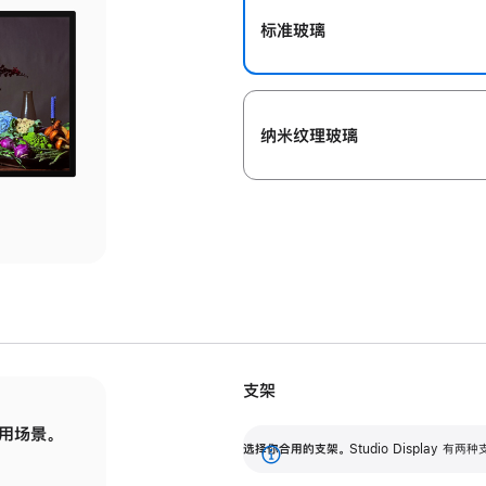
标准玻璃
纳米纹理玻璃
支架
用场景。
标配可调倾斜度的支架，提供 30 度的倾斜度
选
选择你合用的支架。
Studio Display
调节范围。
展