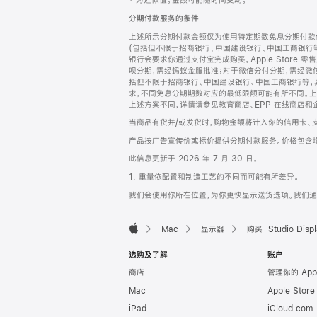
‡ 为近似值。金额可能随时间变动。
注
页
分期付款服务的条件
页
上述所示分期付款金额仅为使用特定期数免息分期付款估
脚
(包括但不限于招商银行、中国建设银行、中国工商银行
银行会要求你通过支付宝完成购买。Apple Store 零
呗分期，需经蚂蚁金服批准；对于微信分付分期，需经微信
括但不限于招商银行、中国建设银行、中国工商银行等，
求，不同免息分期期数对应的最低限额可能有所不同。上述分
上述方案不同，详情请参见教育商店、EPP 在线商店和
当商品有货并/或发货时，购物金额将计入你的信用卡、
产品按广告宣传价或标价提供分期付款服务。价格包含
此信息更新于 2026 年 7 月 30 日。
1. 重量依配置和制造工艺的不同而可能有所差异。
我们会使用你所在位置，为你更快显示送货选项。我们通过你
Mac
显示器
购买 Studio Displ
Apple
选购及了解
账户
商店
管理你的 App
Mac
Apple Stor
iPad
iCloud.com