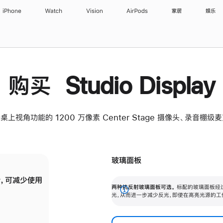
iPhone
Watch
Vision
AirPods
家居
娱乐
购买 Studio Display
桌上视角功能的 1200 万像素 Center Stage 摄像头、录音棚
玻璃面板
，可减少使用
纳米纹理玻璃面板可进一步减少反光，即使在
两种抗反射玻璃面板可选。
标配的玻璃面板经
。
有高亮光源的场所使用，也能保持出色画质。
展
光，从而进一步减少反光，即使在高亮光源的工
开