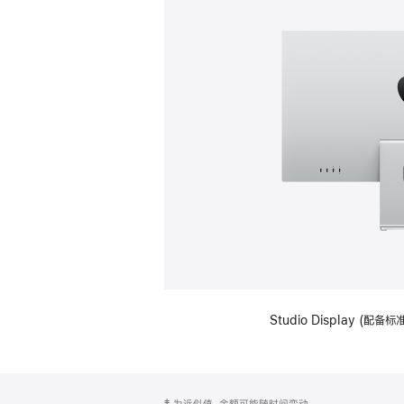
Studio Display (
网
脚