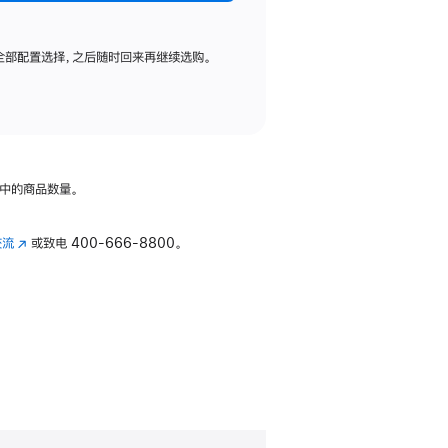
全部配置选择，之后随时回来再继续选购。
中的商品数量。
交流
(在
或致电
400-666-8800。
新
窗
口
中
打
开)