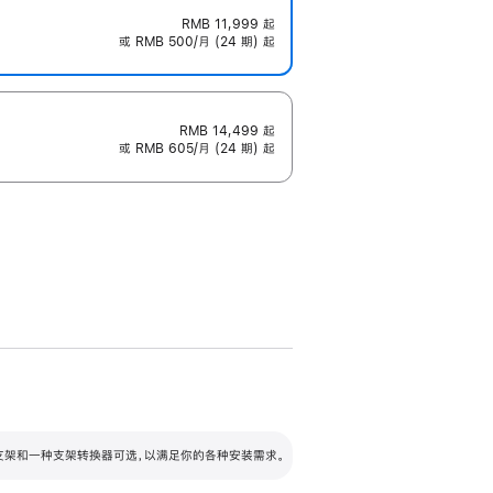
RMB 11,999
起
或 RMB 500/月 (24 期) 起
RMB 14,499
起
或 RMB 605/月 (24 期) 起
配可调倾斜度及高度的支架，额外增加 105
VESA 支架转换器
 有两种支架和一种支架转换器可选，以满足你的各种安装需求。
毫米的高度调节范围。
容的支架 (未随附)