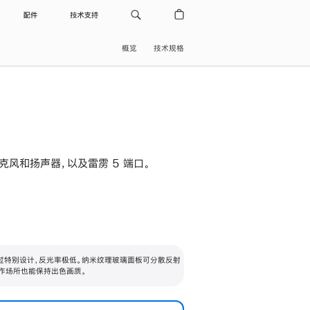
配件
技术支持
概览
技术规格
级麦克风和扬声器，以及雷雳 5 端口。
过特别设计，反光率极低。纳米纹理玻璃面板可分散反射
作场所也能保持出色画质。