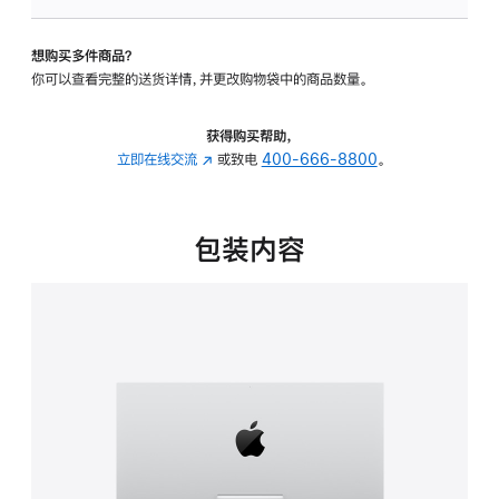
可
调
想购买多件商品？
倾
你可以查看完整的送货详情，并更改购物袋中的商品数量。
斜
度
的
获得购买帮助，
支
立即在线交流
(在
或致电
400-666-8800
。
架
新
的
窗
分
口
包装内容
期
中
付
打
款
开)
选
项)