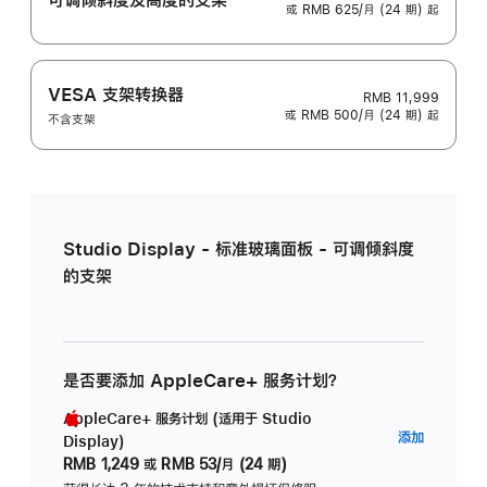
或 RMB 625/月 (24 期) 起
VESA 支架转换器
RMB 11,999
或 RMB 500/月 (24 期) 起
不含支架
Studio Display - 标准玻璃面板 - 可调倾斜度
的支架
是否要添加 AppleCare+ 服务计划？
AppleCare+ 服务计划 (适用于 Studio
AppleC
添加
Display)
服
RMB 1,249
或
RMB 53/月 (24 期)