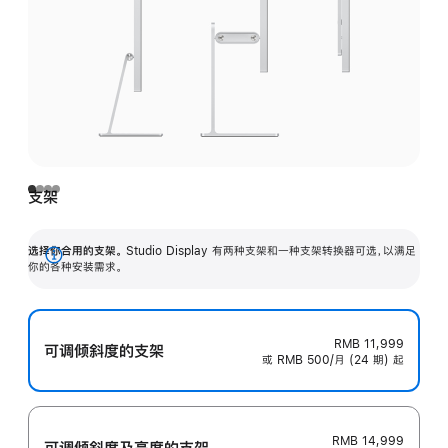
支架
选择你合用的支架。
Studio Display 有两种支架和一种支架转换器可选，以满足
展
你的各种安装需求。
开
RMB 11,999
可调倾斜度的支架
或 RMB 500/月 (24 期) 起
RMB 14,999
可调倾斜度及高‍度的支‍架