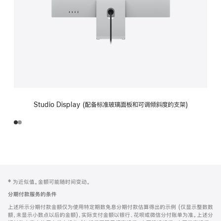
Studio Display (配备标准玻璃面板和可调倾斜度的支架)
网
脚
‡ 为近似值。金额可能随时间变动。
注
页
分期付款服务的条件
页
上述所示分期付款金额仅为使用特定期数免息分期付款估算得出的示例 (仅显示整数数
脚
额，未显示小数点以后的金额)，实际支付金额以银行、花呗或微信分付账单为准。上述分