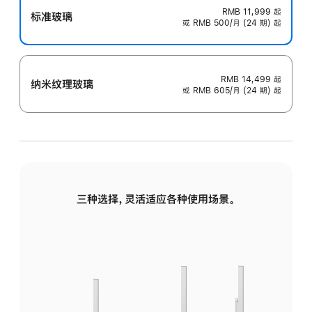
RMB 11,999
起
标准玻璃
或 RMB 500/月 (24 期) 起
RMB 14,499
起
纳米纹理玻璃
或 RMB 605/月 (24 期) 起
三种选择，灵活适应各种使用场景。
标