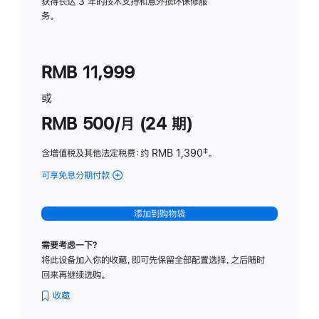
务
获得长达 3 年的技术支持和意外损坏保修服
务。
计
划
(适
RMB 11,999
用
于
或
Studio
RMB 500/月 (24 期)
Display
含增值税及其他法定税费
：约 RMB 1,390
脚
‡。
注
可享免息分期付款
(Studio
Display
-
添加到购物袋
标
准
需要考虑一下？
玻
将此设备加入你的收藏，即可先保留全部配置选择，之后随时
璃
回来再继续选购。
面
板
收藏
-