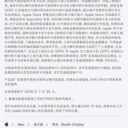
期付款方案由信用卡发卡机构 (包括但不限于招商银行、中国建设银行、中国工商银行
等，具体支持分期付款服务的可选择银行及对应分期付款方案请见付款页面)、蚂蚁金服
(花呗) 以及微信分付面向符合条件的中国大陆居民提供。部分银行会要求你通过支付
宝完成购买。Apple Store 零售店的分期付款方案可能与 Apple Store 在线商店不
同，请到店咨询 Specialist 专家。所有银行信用卡分期均需经你的信用卡发卡机构批
准；对于花呗分期，需经蚂蚁金服批准；对于微信分付分期，需经微信分付批准。如果你选
择的分期付款方案未获得信用卡发卡机构、蚂蚁金服或微信分付的批准，Apple 将不会
被告知原因。请参阅信用卡发卡机构 (包括但不限于招商银行、中国建设银行、中国工商
银行等，具体支持分期付款服务的可选择银行请见付款页面) 网站、支付宝网站和微信
分付服务页面，了解相关条件、费用和收费。订单可能需要满足特定金额要求，不同免息
分期期数对应的最低限额可能有所不同。上述分期付款服务只适用于个人消费者。企业
和教育机构客户、企业员工购买计划 (EPP) 和 Apple 员工购买计划 (EPP) 适用的分
期付款方案可能与上述方案不同，详情请参见教育商店、EPP 在线商店和企业商店。公
司信用卡无资格申请分期。招商银行分期付款单笔订单最高限额为 RMB 150000。
当商品有货并/或发货时，购物金额将计入你的信用卡、支付宝或微信分付账单。相关财
务费用将显示在你的信用卡对账单、支付宝或微信账户中。
产品按广告宣传价或标价提供分期付款服务。价格包含增值税。所有订单均可享受免费
送货服务。
此信息更新于 2026 年 7 月 30 日。
1. 重量依配置和制造工艺的不同而可能有所差异。
我们会使用你所在位置，为你更快显示送货选项。我们通过你的 IP 地址，或者你在上次
访问 Apple 网站时输入的位置信息，找到了你的位置。
Mac
显示器
购买 Studio Display