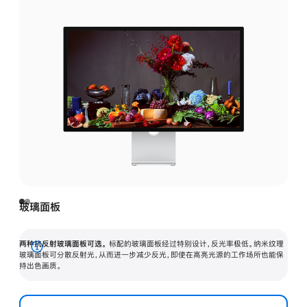
玻璃面板
两种抗反射玻璃面板可选。
标配的玻璃面板经过特别设计，反光率极低。纳米纹理
展
玻璃面板可分散反射光，从而进一步减少反光，即使在高亮光源的工作场所也能保
持出色画质。
开