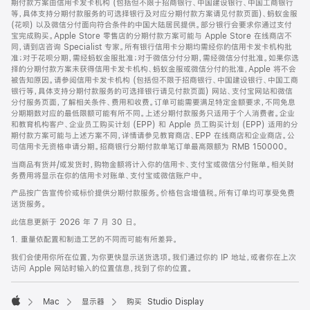
期付款方案由信用卡发卡机构 (包括但不限于招商银行、中国建设银行、中国工商银行
等，具体支持分期付款服务的可选择银行及对应分期付款方案请见付款页面)、蚂蚁金服
(花呗) 以及微信分付面向符合条件的中国大陆居民提供。部分银行会要求你通过支付
宝完成购买。Apple Store 零售店的分期付款方案可能与 Apple Store 在线商店不
同，请到店咨询 Specialist 专家。所有银行信用卡分期均需经你的信用卡发卡机构批
准；对于花呗分期，需经蚂蚁金服批准；对于微信分付分期，需经微信分付批准。如果你选
择的分期付款方案未获得信用卡发卡机构、蚂蚁金服或微信分付的批准，Apple 将不会
被告知原因。请参阅信用卡发卡机构 (包括但不限于招商银行、中国建设银行、中国工商
银行等，具体支持分期付款服务的可选择银行请见付款页面) 网站、支付宝网站和微信
分付服务页面，了解相关条件、费用和收费。订单可能需要满足特定金额要求，不同免息
分期期数对应的最低限额可能有所不同。上述分期付款服务只适用于个人消费者。企业
和教育机构客户、企业员工购买计划 (EPP) 和 Apple 员工购买计划 (EPP) 适用的分
期付款方案可能与上述方案不同，详情请参见教育商店、EPP 在线商店和企业商店。公
司信用卡无资格申请分期。招商银行分期付款单笔订单最高限额为 RMB 150000。
当商品有货并/或发货时，购物金额将计入你的信用卡、支付宝或微信分付账单。相关财
务费用将显示在你的信用卡对账单、支付宝或微信账户中。
产品按广告宣传价或标价提供分期付款服务。价格包含增值税。所有订单均可享受免费
送货服务。
此信息更新于 2026 年 7 月 30 日。
1. 重量依配置和制造工艺的不同而可能有所差异。
我们会使用你所在位置，为你更快显示送货选项。我们通过你的 IP 地址，或者你在上次
访问 Apple 网站时输入的位置信息，找到了你的位置。
Mac
显示器
购买 Studio Display