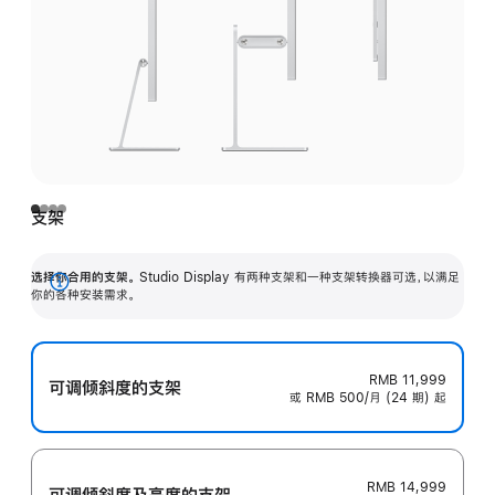
支架
选择你合用的支架。
Studio Display 有两种支架和一种支架转换器可选，以满足
展
你的各种安装需求。
开
RMB 11,999
可调倾斜度的支架
或 RMB 500/月 (24 期) 起
RMB 14,999
可调倾斜度及高‍度的支‍架