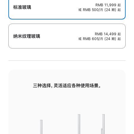
RMB 11,999
起
标准玻璃
或 RMB 500/月 (24 期) 起
RMB 14,499
起
纳米纹理玻璃
或 RMB 605/月 (24 期) 起
三种选择，灵活适应各种使用场景。
标