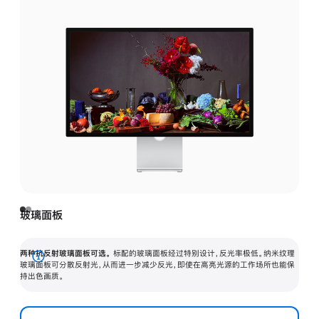
玻璃面板
两种抗反射玻璃面板可选。
标配的玻璃面板经过特别设计，反光率极低。纳米纹理
展
玻璃面板可分散反射光，从而进一步减少反光，即使在高亮光源的工作场所也能保
持出色画质。
开