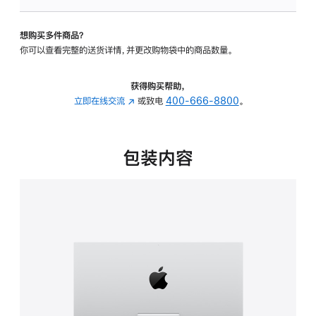
可
调
想购买多件商品？
倾
你可以查看完整的送货详情，并更改购物袋中的商品数量。
斜
度
的
获得购买帮助，
支
立即在线交流
(在
或致电
400-666-8800
。
架
新
的
窗
分
口
包装内容
期
中
付
打
款
开)
选
项)