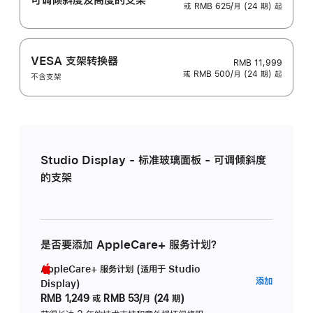
或 RMB 625/月 (24 期) 起
VESA 支架转换器
RMB 11,999
或 RMB 500/月 (24 期) 起
不含支架
Studio Display - 标准玻璃面板 - 可调倾斜度
的支架
是否要添加 AppleCare+ 服务计划？
AppleCare+ 服务计划 (适用于 Studio
AppleC
添加
Display)
服
RMB 1,249
或
RMB 53/月 (24 期)