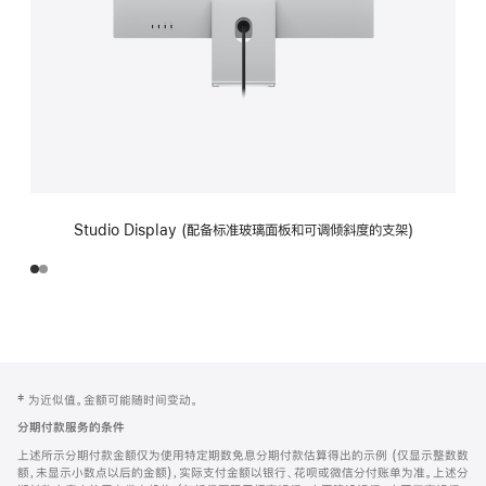
Studio Display (配备标准玻璃面板和可调倾斜度的支架)
网
脚
‡ 为近似值。金额可能随时间变动。
注
页
分期付款服务的条件
页
上述所示分期付款金额仅为使用特定期数免息分期付款估算得出的示例 (仅显示整数数
脚
额，未显示小数点以后的金额)，实际支付金额以银行、花呗或微信分付账单为准。上述分