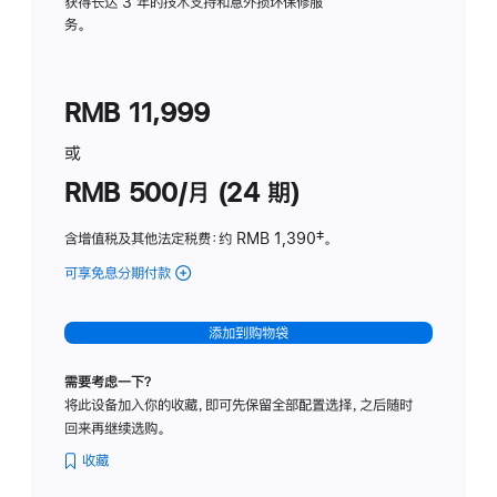
务
获得长达 3 年的技术支持和意外损坏保修服
务。
计
划
(适
RMB 11,999
用
于
或
Studio
RMB 500/月 (24 期)
Display
含增值税及其他法定税费
：约 RMB 1,390
脚
‡。
注
可享免息分期付款
(Studio
Display
-
添加到购物袋
标
准
需要考虑一下？
玻
将此设备加入你的收藏，即可先保留全部配置选择，之后随时
璃
回来再继续选购。
面
板
收藏
-