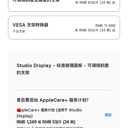
或 RMB 625/月 (24 期) 起
VESA 支架转换器
RMB 11,999
或 RMB 500/月 (24 期) 起
不含支架
Studio Display - 标准玻璃面板 - 可调倾斜度
的支架
是否要添加 AppleCare+ 服务计划？
AppleCare+ 服务计划 (适用于 Studio
AppleC
添加
Display)
服
RMB 1,249
或
RMB 53/月 (24 期)