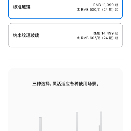
RMB 11,999
起
标准玻璃
或 RMB 500/月 (24 期) 起
RMB 14,499
起
纳米纹理玻璃
或 RMB 605/月 (24 期) 起
三种选择，灵活适应各种使用场景。
标