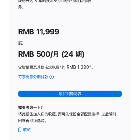
务
获得长达 3 年的技术支持和意外损坏保修服
务。
计
划
(适
RMB 11,999
用
于
或
Studio
RMB 500/月 (24 期)
Display
含增值税及其他法定税费
：约 RMB 1,390
脚
‡。
注
可享免息分期付款
(Studio
Display
-
添加到购物袋
标
准
需要考虑一下？
玻
将此设备加入你的收藏，即可先保留全部配置选择，之后随时
璃
回来再继续选购。
面
板
收藏
-