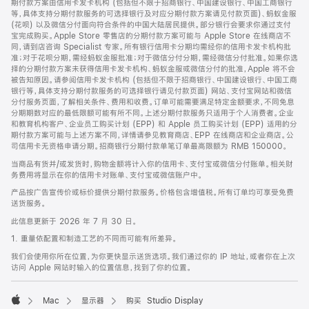
期付款方案由信用卡发卡机构 (包括但不限于招商银行、中国建设银行、中国工商银行
等，具体支持分期付款服务的可选择银行及对应分期付款方案请见付款页面)、蚂蚁金服
(花呗) 以及微信分付面向符合条件的中国大陆居民提供。部分银行会要求你通过支付
宝完成购买。Apple Store 零售店的分期付款方案可能与 Apple Store 在线商店不
同，请到店咨询 Specialist 专家。所有银行信用卡分期均需经你的信用卡发卡机构批
准；对于花呗分期，需经蚂蚁金服批准；对于微信分付分期，需经微信分付批准。如果你选
择的分期付款方案未获得信用卡发卡机构、蚂蚁金服或微信分付的批准，Apple 将不会
被告知原因。请参阅信用卡发卡机构 (包括但不限于招商银行、中国建设银行、中国工商
银行等，具体支持分期付款服务的可选择银行请见付款页面) 网站、支付宝网站和微信
分付服务页面，了解相关条件、费用和收费。订单可能需要满足特定金额要求，不同免息
分期期数对应的最低限额可能有所不同。上述分期付款服务只适用于个人消费者。企业
和教育机构客户、企业员工购买计划 (EPP) 和 Apple 员工购买计划 (EPP) 适用的分
期付款方案可能与上述方案不同，详情请参见教育商店、EPP 在线商店和企业商店。公
司信用卡无资格申请分期。招商银行分期付款单笔订单最高限额为 RMB 150000。
当商品有货并/或发货时，购物金额将计入你的信用卡、支付宝或微信分付账单。相关财
务费用将显示在你的信用卡对账单、支付宝或微信账户中。
产品按广告宣传价或标价提供分期付款服务。价格包含增值税。所有订单均可享受免费
送货服务。
此信息更新于 2026 年 7 月 30 日。
1. 重量依配置和制造工艺的不同而可能有所差异。
我们会使用你所在位置，为你更快显示送货选项。我们通过你的 IP 地址，或者你在上次
访问 Apple 网站时输入的位置信息，找到了你的位置。
Mac
显示器
购买 Studio Display