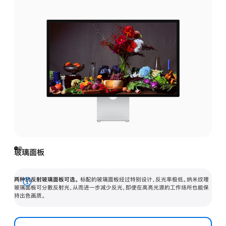
玻璃面板
两种抗反射玻璃面板可选。
标配的玻璃面板经过特别设计，反光率极低。纳米纹理
展
玻璃面板可分散反射光，从而进一步减少反光，即使在高亮光源的工作场所也能保
持出色画质。
开