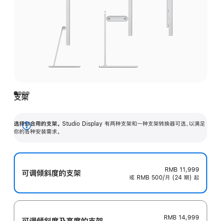
支架
选择你合用的支架。
Studio Display 有两种支架和一种支架转换器可选，以满足
展
你的各种安装需求。
开
RMB 11,999
可调倾斜度的支架
或 RMB 500/月 (24 期) 起
RMB 14,999
可调倾斜度及高‍度的支‍架