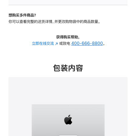
可
调
想购买多件商品？
倾
你可以查看完整的送货详情，并更改购物袋中的商品数量。
斜
度
的
获得购买帮助，
支
立即在线交流
(在
或致电
400-666-8800
。
架
新
的
窗
分
口
包装内容
期
中
付
打
款
开)
选
项)