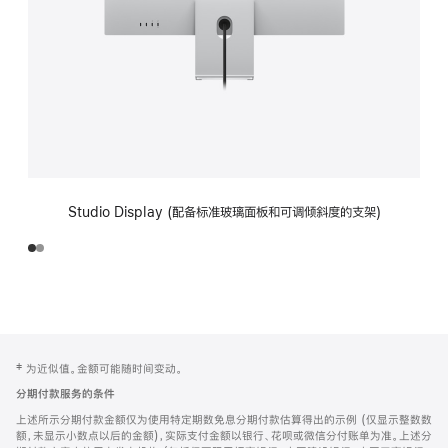
Studio Display (配备标准玻璃面板和可调倾斜度的支架)
网
脚
‡ 为近似值。金额可能随时间变动。
注
页
分期付款服务的条件
页
上述所示分期付款金额仅为使用特定期数免息分期付款估算得出的示例 (仅显示整数数
脚
额，未显示小数点以后的金额)，实际支付金额以银行、花呗或微信分付账单为准。上述分