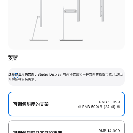
支架
选择你合用的支架。
Studio Display 有两种支架和一种支架转换器可选，以满足
展
你的各种安装需求。
开
RMB 11,999
可调倾斜度的支架
或 RMB 500/月 (24 期) 起
RMB 14,999
可调倾斜度及高‍度的支‍架