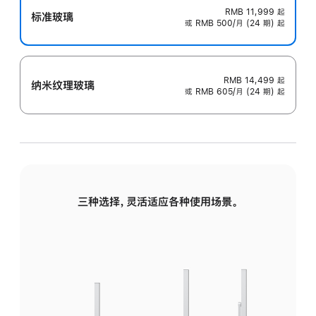
RMB 11,999
起
标准玻璃
或 RMB 500/月 (24 期) 起
RMB 14,499
起
纳米纹理玻璃
或 RMB 605/月 (24 期) 起
三种选择，灵活适应各种使用场景。
标