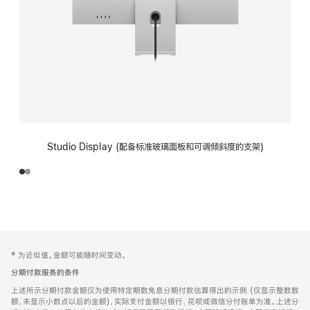
Studio Display (配备标准玻璃面板和可调倾斜度的支架)
网
脚
‡ 为近似值。金额可能随时间变动。
注
页
分期付款服务的条件
页
上述所示分期付款金额仅为使用特定期数免息分期付款估算得出的示例 (仅显示整数数
脚
额，未显示小数点以后的金额)，实际支付金额以银行、花呗或微信分付账单为准。上述分