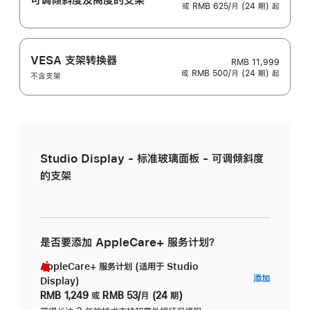
或 RMB 625/月 (24 期) 起
VESA 支架转换器
RMB 11,999
或 RMB 500/月 (24 期) 起
不含支架
Studio Display - 标准玻璃面板 - 可调倾斜度
的支架
是否要添加 AppleCare+ 服务计划？
AppleCare+ 服务计划 (适用于 Studio
AppleC
添加
Display)
服
RMB 1,249
或
RMB 53/月 (24 期)