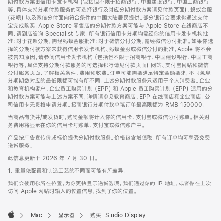
期付款方案由信用卡发卡机构 (包括但不限于招商银行、中国建设银行、中国工商银行
等，具体支持分期付款服务的可选择银行及对应分期付款方案请见付款页面)、蚂蚁金服
(花呗) 以及微信分付面向符合条件的中国大陆居民提供。部分银行会要求你通过支付
宝完成购买。Apple Store 零售店的分期付款方案可能与 Apple Store 在线商店不
同，请到店咨询 Specialist 专家。所有银行信用卡分期均需经你的信用卡发卡机构批
准；对于花呗分期，需经蚂蚁金服批准；对于微信分付分期，需经微信分付批准。如果你选
择的分期付款方案未获得信用卡发卡机构、蚂蚁金服或微信分付的批准，Apple 将不会
被告知原因。请参阅信用卡发卡机构 (包括但不限于招商银行、中国建设银行、中国工商
银行等，具体支持分期付款服务的可选择银行请见付款页面) 网站、支付宝网站和微信
分付服务页面，了解相关条件、费用和收费。订单可能需要满足特定金额要求，不同免息
分期期数对应的最低限额可能有所不同。上述分期付款服务只适用于个人消费者。企业
和教育机构客户、企业员工购买计划 (EPP) 和 Apple 员工购买计划 (EPP) 适用的分
期付款方案可能与上述方案不同，详情请参见教育商店、EPP 在线商店和企业商店。公
司信用卡无资格申请分期。招商银行分期付款单笔订单最高限额为 RMB 150000。
当商品有货并/或发货时，购物金额将计入你的信用卡、支付宝或微信分付账单。相关财
务费用将显示在你的信用卡对账单、支付宝或微信账户中。
产品按广告宣传价或标价提供分期付款服务。价格包含增值税。所有订单均可享受免费
送货服务。
此信息更新于 2026 年 7 月 30 日。
1. 重量依配置和制造工艺的不同而可能有所差异。
我们会使用你所在位置，为你更快显示送货选项。我们通过你的 IP 地址，或者你在上次
访问 Apple 网站时输入的位置信息，找到了你的位置。
Mac
显示器
购买 Studio Display