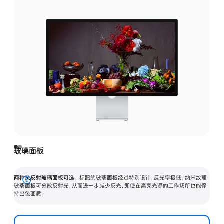
玻璃面板
两种抗反射玻璃面板可选。
标配的玻璃面板经过特别设计，反光率极低。纳米纹理
展
玻璃面板可分散反射光，从而进一步减少反光，即使在高亮光源的工作场所也能保
持出色画质。
开