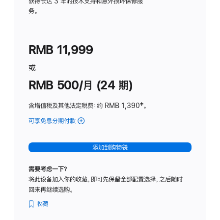
务
获得长达 3 年的技术支持和意外损坏保修服
务。
计
划
(适
RMB 11,999
用
于
或
Studio
RMB 500/月 (24 期)
Display
含增值税及其他法定税费
：约 RMB 1,390
脚
‡。
注
可享免息分期付款
(Studio
Display
-
添加到购物袋
标
准
需要考虑一下？
玻
将此设备加入你的收藏，即可先保留全部配置选择，之后随时
璃
回来再继续选购。
面
板
收藏
-