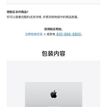
可
调
想购买多件商品？
倾
你可以查看完整的送货详情，并更改购物袋中的商品数量。
斜
度
的
获得购买帮助，
支
立即在线交流
(在
或致电
400-666-8800
。
架
新
的
窗
分
口
包装内容
期
中
付
打
款
开)
选
项)