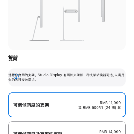
支架
选择你合用的支架。
Studio Display 有两种支架和一种支架转换器可选，以满足
展
你的各种安装需求。
开
RMB 11,999
可调倾斜度的支架
或 RMB 500/月 (24 期) 起
RMB 14,999
可调倾斜度及高‍度的支‍架