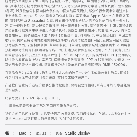
期付款方案由信用卡发卡机构 (包括但不限于招商银行、中国建设银行、中国工商银行
等，具体支持分期付款服务的可选择银行及对应分期付款方案请见付款页面)、蚂蚁金服
(花呗) 以及微信分付面向符合条件的中国大陆居民提供。部分银行会要求你通过支付
宝完成购买。Apple Store 零售店的分期付款方案可能与 Apple Store 在线商店不
同，请到店咨询 Specialist 专家。所有银行信用卡分期均需经你的信用卡发卡机构批
准；对于花呗分期，需经蚂蚁金服批准；对于微信分付分期，需经微信分付批准。如果你选
择的分期付款方案未获得信用卡发卡机构、蚂蚁金服或微信分付的批准，Apple 将不会
被告知原因。请参阅信用卡发卡机构 (包括但不限于招商银行、中国建设银行、中国工商
银行等，具体支持分期付款服务的可选择银行请见付款页面) 网站、支付宝网站和微信
分付服务页面，了解相关条件、费用和收费。订单可能需要满足特定金额要求，不同免息
分期期数对应的最低限额可能有所不同。上述分期付款服务只适用于个人消费者。企业
和教育机构客户、企业员工购买计划 (EPP) 和 Apple 员工购买计划 (EPP) 适用的分
期付款方案可能与上述方案不同，详情请参见教育商店、EPP 在线商店和企业商店。公
司信用卡无资格申请分期。招商银行分期付款单笔订单最高限额为 RMB 150000。
当商品有货并/或发货时，购物金额将计入你的信用卡、支付宝或微信分付账单。相关财
务费用将显示在你的信用卡对账单、支付宝或微信账户中。
产品按广告宣传价或标价提供分期付款服务。价格包含增值税。所有订单均可享受免费
送货服务。
此信息更新于 2026 年 7 月 30 日。
1. 重量依配置和制造工艺的不同而可能有所差异。
我们会使用你所在位置，为你更快显示送货选项。我们通过你的 IP 地址，或者你在上次
访问 Apple 网站时输入的位置信息，找到了你的位置。
Mac
显示器
购买 Studio Display