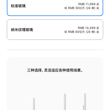
RMB 11,999
起
标准玻璃
或 RMB 500/月 (24 期) 起
RMB 14,499
起
纳米纹理玻璃
或 RMB 605/月 (24 期) 起
三种选择，灵活适应各种使用场景。
标