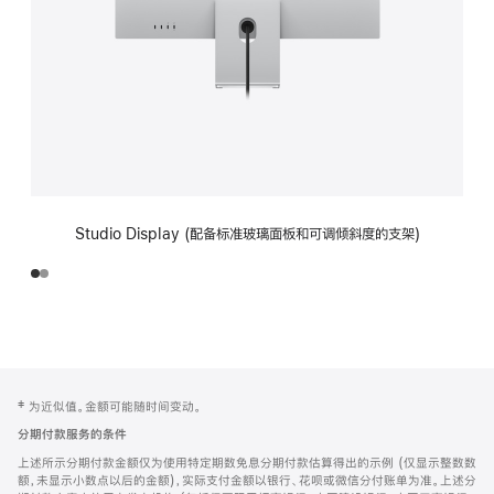
Studio Display (配备标准玻璃面板和可调倾斜度的支架)
网
脚
‡ 为近似值。金额可能随时间变动。
注
页
分期付款服务的条件
页
上述所示分期付款金额仅为使用特定期数免息分期付款估算得出的示例 (仅显示整数数
脚
额，未显示小数点以后的金额)，实际支付金额以银行、花呗或微信分付账单为准。上述分