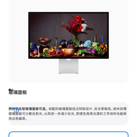
玻璃面板
两种抗反射玻璃面板可选。
标配的玻璃面板经过特别设计，反光率极低。纳米纹理
展
玻璃面板可分散反射光，从而进一步减少反光，即使在高亮光源的工作场所也能保
持出色画质。
开