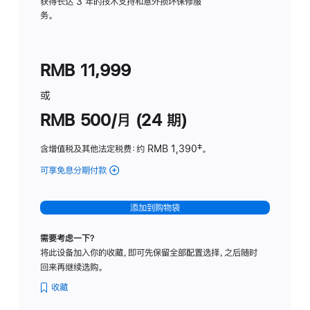
务
获得长达 3 年的技术支持和意外损坏保修服
务。
计
划
(适
RMB 11,999
用
于
或
Studio
RMB 500/月 (24 期)
Display
含增值税及其他法定税费
：约 RMB 1,390
脚
‡。
注
可享免息分期付款
(Studio
Display
-
添加到购物袋
标
准
需要考虑一下？
玻
将此设备加入你的收藏，即可先保留全部配置选择，之后随时
璃
回来再继续选购。
面
板
收藏
-