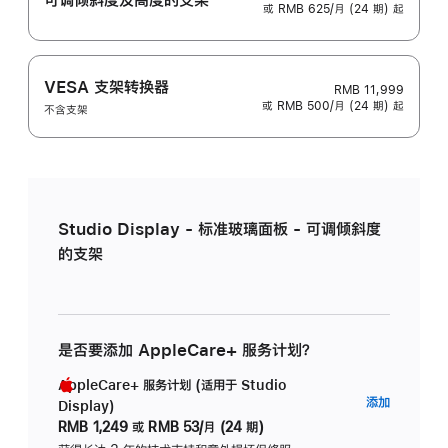
或 RMB 625/月 (24 期) 起
VESA 支架转换器
RMB 11,999
或 RMB 500/月 (24 期) 起
不含支架
Studio Display - 标准玻璃面板 - 可调倾斜度
的支架
是否要添加 AppleCare+ 服务计划？
AppleCare+ 服务计划 (适用于 Studio
AppleC
添加
Display)
服
RMB 1,249
或
RMB 53/月 (24 期)