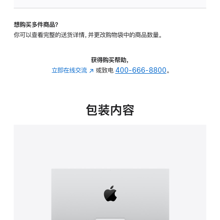
可
调
想购买多件商品？
倾
你可以查看完整的送货详情，并更改购物袋中的商品数量。
斜
度
的
获得购买帮助，
支
立即在线交流
(在
或致电
400-666-8800
。
架
新
的
窗
分
口
包装内容
期
中
付
打
款
开)
选
项)