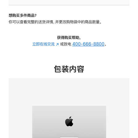
可
调
想购买多件商品？
倾
你可以查看完整的送货详情，并更改购物袋中的商品数量。
斜
度
的
获得购买帮助，
支
立即在线交流
(在
或致电
400-666-8800
。
架
新
的
窗
分
口
包装内容
期
中
付
打
款
开)
选
项)