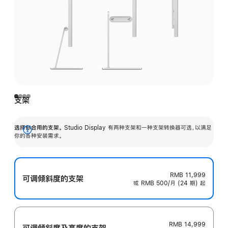
支架
选择你合用的支架。
Studio Display 有两种支架和一种支架转换器可选，以满足
展
你的各种安装需求。
开
RMB 11,999
可调倾斜度的支架
或 RMB 500/月 (24 期) 起
RMB 14,999
可调倾斜度及高‍度的支‍架