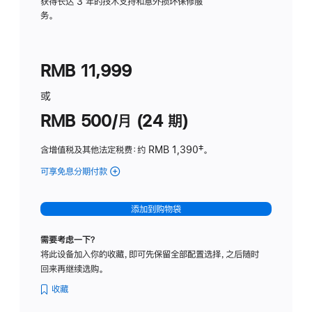
务
获得长达 3 年的技术支持和意外损坏保修服
务。
计
划
(适
RMB 11,999
用
于
或
Studio
RMB 500/月 (24 期)
Display
含增值税及其他法定税费
：约 RMB 1,390
脚
‡。
注
可享免息分期付款
(Studio
Display
-
添加到购物袋
标
准
需要考虑一下？
玻
将此设备加入你的收藏，即可先保留全部配置选择，之后随时
璃
回来再继续选购。
面
板
收藏
-