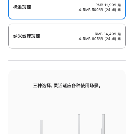
RMB 11,999
起
标准玻璃
或 RMB 500/月 (24 期) 起
RMB 14,499
起
纳米纹理玻璃
或 RMB 605/月 (24 期) 起
三种选择，灵活适应各种使用场景。
标