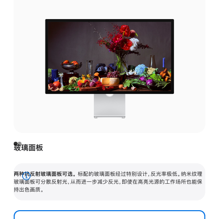
玻璃面板
两种抗反射玻璃面板可选。
标配的玻璃面板经过特别设计，反光率极低。纳米纹理
展
玻璃面板可分散反射光，从而进一步减少反光，即使在高亮光源的工作场所也能保
持出色画质。
开