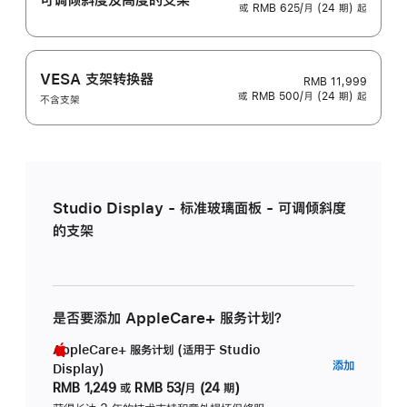
或 RMB 625/月 (24 期) 起
VESA 支架转换器
RMB 11,999
或 RMB 500/月 (24 期) 起
不含支架
Studio Display - 标准玻璃面板 - 可调倾斜度
的支架
是否要添加 AppleCare+ 服务计划？
AppleCare+ 服务计划 (适用于 Studio
AppleC
添加
Display)
服
RMB 1,249
或
RMB 53/月 (24 期)