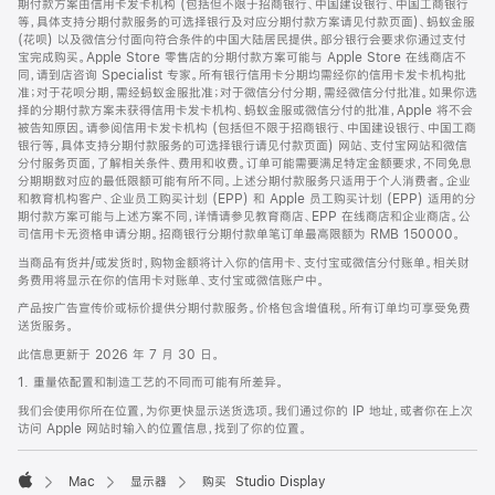
期付款方案由信用卡发卡机构 (包括但不限于招商银行、中国建设银行、中国工商银行
等，具体支持分期付款服务的可选择银行及对应分期付款方案请见付款页面)、蚂蚁金服
(花呗) 以及微信分付面向符合条件的中国大陆居民提供。部分银行会要求你通过支付
宝完成购买。Apple Store 零售店的分期付款方案可能与 Apple Store 在线商店不
同，请到店咨询 Specialist 专家。所有银行信用卡分期均需经你的信用卡发卡机构批
准；对于花呗分期，需经蚂蚁金服批准；对于微信分付分期，需经微信分付批准。如果你选
择的分期付款方案未获得信用卡发卡机构、蚂蚁金服或微信分付的批准，Apple 将不会
被告知原因。请参阅信用卡发卡机构 (包括但不限于招商银行、中国建设银行、中国工商
银行等，具体支持分期付款服务的可选择银行请见付款页面) 网站、支付宝网站和微信
分付服务页面，了解相关条件、费用和收费。订单可能需要满足特定金额要求，不同免息
分期期数对应的最低限额可能有所不同。上述分期付款服务只适用于个人消费者。企业
和教育机构客户、企业员工购买计划 (EPP) 和 Apple 员工购买计划 (EPP) 适用的分
期付款方案可能与上述方案不同，详情请参见教育商店、EPP 在线商店和企业商店。公
司信用卡无资格申请分期。招商银行分期付款单笔订单最高限额为 RMB 150000。
当商品有货并/或发货时，购物金额将计入你的信用卡、支付宝或微信分付账单。相关财
务费用将显示在你的信用卡对账单、支付宝或微信账户中。
产品按广告宣传价或标价提供分期付款服务。价格包含增值税。所有订单均可享受免费
送货服务。
此信息更新于 2026 年 7 月 30 日。
1. 重量依配置和制造工艺的不同而可能有所差异。
我们会使用你所在位置，为你更快显示送货选项。我们通过你的 IP 地址，或者你在上次
访问 Apple 网站时输入的位置信息，找到了你的位置。
Mac
显示器
购买 Studio Display