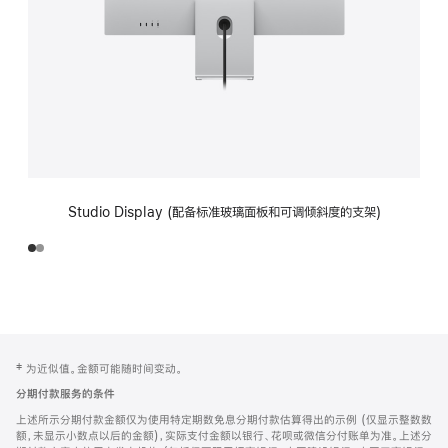
Studio Display (配备标准玻璃面板和可调倾斜度的支架)
网
脚
‡ 为近似值。金额可能随时间变动。
注
页
分期付款服务的条件
页
上述所示分期付款金额仅为使用特定期数免息分期付款估算得出的示例 (仅显示整数数
脚
额，未显示小数点以后的金额)，实际支付金额以银行、花呗或微信分付账单为准。上述分