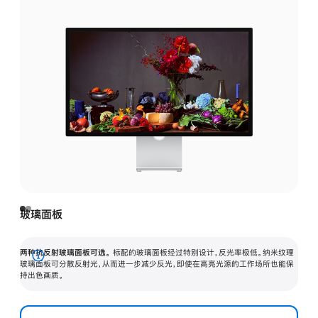
玻璃面板
两种抗反射玻璃面板可选。
标配的玻璃面板经过特别设计，反光率极低。纳米纹理
展
玻璃面板可分散反射光，从而进一步减少反光，即使在高亮光源的工作场所也能保
持出色画质。
开