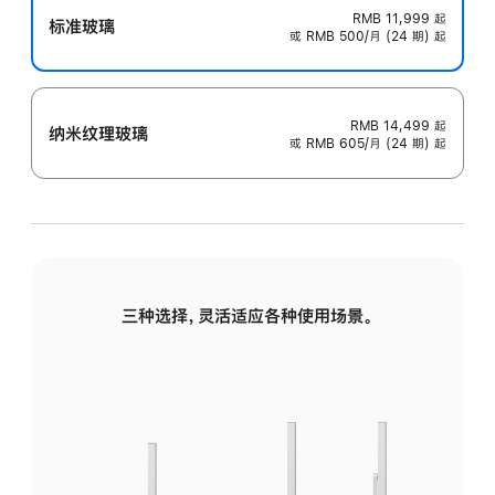
RMB 11,999
起
标准玻璃
或 RMB 500/月 (24 期) 起
RMB 14,499
起
纳米纹理玻璃
或 RMB 605/月 (24 期) 起
三种选择，灵活适应各种使用场景。
标