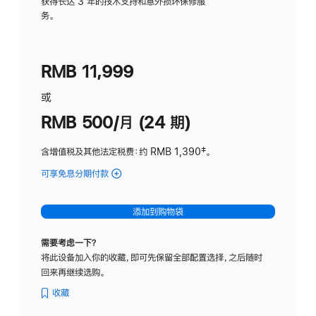
务
获得长达 3 年的技术支持和意外损坏保修服
务。
计
划
(适
RMB 11,999
用
于
或
Studio
RMB 500/月 (24 期)
Display
含增值税及其他法定税费
：约 RMB 1,390
脚
‡。
注
可享免息分期付款
(Studio
Display
-
添加到购物袋
标
准
需要考虑一下？
玻
将此设备加入你的收藏，即可先保留全部配置选择，之后随时
璃
回来再继续选购。
面
板
收藏
-