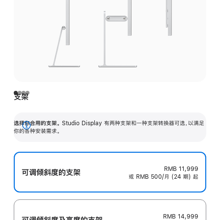
支架
选择你合用的支架。
Studio Display 有两种支架和一种支架转换器可选，以满足
展
你的各种安装需求。
开
RMB 11,999
可调倾斜度的支架
或 RMB 500/月 (24 期) 起
RMB 14,999
可调倾斜度及高‍度的支‍架