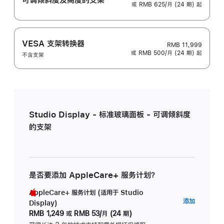
或 RMB 625/月 (24 期) 起
VESA 支架转换器
RMB 11,999
或 RMB 500/月 (24 期) 起
不含支架
Studio Display - 标准玻璃面板 - 可调倾斜度
的支架
是否要添加 AppleCare+ 服务计划？
AppleCare+ 服务计划 (适用于 Studio
AppleC
添加
Display)
服
RMB 1,249
或
RMB 53/月 (24 期)