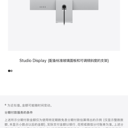
Studio Display (配备标准玻璃面板和可调倾斜度的支架)
网
脚
‡ 为近似值。金额可能随时间变动。
注
页
分期付款服务的条件
页
上述所示分期付款金额仅为使用特定期数免息分期付款估算得出的示例 (仅显示整数数
脚
额，未显示小数点以后的金额)，实际支付金额以银行、花呗或微信分付账单为准。上述分