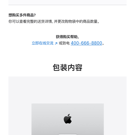
可
调
想购买多件商品？
倾
你可以查看完整的送货详情，并更改购物袋中的商品数量。
斜
度
的
获得购买帮助，
支
立即在线交流
(在
或致电
400-666-8800
。
架
新
的
窗
分
口
包装内容
期
中
付
打
款
开)
选
项)