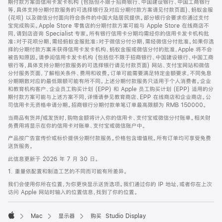
期付款方案由信用卡发卡机构 (包括但不限于招商银行、中国建设银行、中国工商银行
等，具体支持分期付款服务的可选择银行及对应分期付款方案请见付款页面)、蚂蚁金服
(花呗) 以及微信分付面向符合条件的中国大陆居民提供。部分银行会要求你通过支付
宝完成购买。Apple Store 零售店的分期付款方案可能与 Apple Store 在线商店不
同，请到店咨询 Specialist 专家。所有银行信用卡分期均需经你的信用卡发卡机构批
准；对于花呗分期，需经蚂蚁金服批准；对于微信分付分期，需经微信分付批准。如果你选
择的分期付款方案未获得信用卡发卡机构、蚂蚁金服或微信分付的批准，Apple 将不会
被告知原因。请参阅信用卡发卡机构 (包括但不限于招商银行、中国建设银行、中国工商
银行等，具体支持分期付款服务的可选择银行请见付款页面) 网站、支付宝网站和微信
分付服务页面，了解相关条件、费用和收费。订单可能需要满足特定金额要求，不同免息
分期期数对应的最低限额可能有所不同。上述分期付款服务只适用于个人消费者。企业
和教育机构客户、企业员工购买计划 (EPP) 和 Apple 员工购买计划 (EPP) 适用的分
期付款方案可能与上述方案不同，详情请参见教育商店、EPP 在线商店和企业商店。公
司信用卡无资格申请分期。招商银行分期付款单笔订单最高限额为 RMB 150000。
当商品有货并/或发货时，购物金额将计入你的信用卡、支付宝或微信分付账单。相关财
务费用将显示在你的信用卡对账单、支付宝或微信账户中。
产品按广告宣传价或标价提供分期付款服务。价格包含增值税。所有订单均可享受免费
送货服务。
此信息更新于 2026 年 7 月 30 日。
1. 重量依配置和制造工艺的不同而可能有所差异。
我们会使用你所在位置，为你更快显示送货选项。我们通过你的 IP 地址，或者你在上次
访问 Apple 网站时输入的位置信息，找到了你的位置。
Mac
显示器
购买 Studio Display