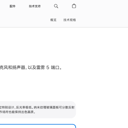
配件
技术支持
概览
技术规格
级麦克风和扬声器，以及雷雳 5 端口。
过特别设计，反光率极低。纳米纹理玻璃面板可分散反射
作场所也能保持出色画质。