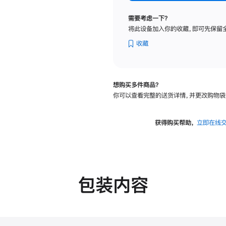
标
准
需要考虑一下？
玻
将此设备加入你的收藏，即可先保留
璃
面
收藏
板
-
可
想购买多件商品？
调
你可以查看完整的送货详情，并更改购物袋
倾
斜
度
获得购买帮助，
立即在线
的
支
架
的
分
包装内容
期
付
款
选
项)