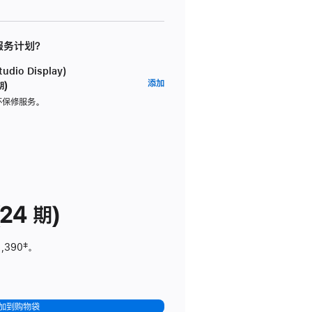
 服务计划？
dio Display)
AppleCare+
添加
期)
服
坏保修服务。
务
计
划
(适
用
于
24 期)
Studio
Display)
1,390
脚
‡。
注
加到购物袋