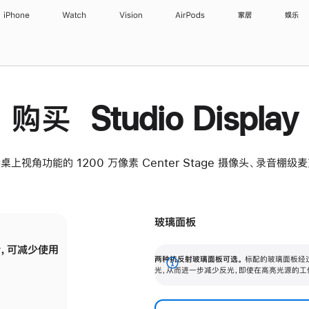
iPhone
Watch
Vision
AirPods
家居
娱乐
购买 Studio Display
桌上视角功能的 1200 万像素 Center Stage 摄像头、录音棚
玻璃面板
，可减少使用
纳米纹理玻璃面板可进一步减少反光，即使在
两种抗反射玻璃面板可选。
标配的玻璃面板经
。
有高亮光源的场所使用，也能保持出色画质。
展
光，从而进一步减少反光，即使在高亮光源的工
开