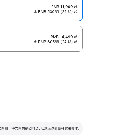
RMB 11,999
起
或 RMB 500/月 (24 期) 起
RMB 14,499
起
或 RMB 605/月 (24 期) 起
配可调倾斜度及高度的支架，额外增加 105
VESA 支架转换器
 有两种支架和一种支架转换器可选，以满足你的各种安装需求。
毫米的高度调节范围。
容的支架 (未随附)