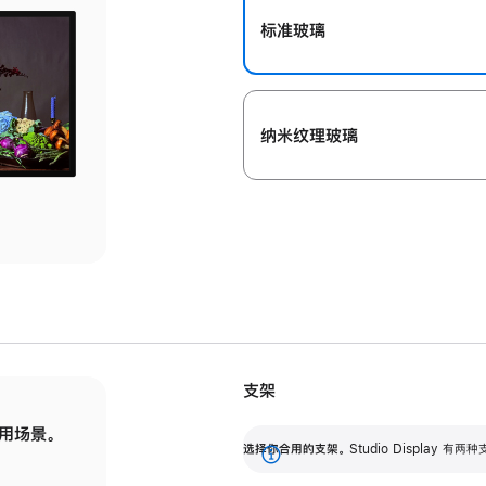
标准玻璃
纳米纹理玻璃
支架
用场景。
标配可调倾斜度的支架，提供 30 度的倾斜度
选
选择你合用的支架。
Studio Display
调节范围。
展