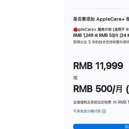
是否要添加 AppleCare+
AppleCare+ 服务计划 (适用于 Stu
RMB 1,249
或
RMB 53/月 (24 
获得长达 3 年的技术支持和意外损
RMB 11,999
或
RMB 500/月 (
含增值税及其他法定税费
：约 RMB 
可享免息分期付款
(Studio
Display
-
添