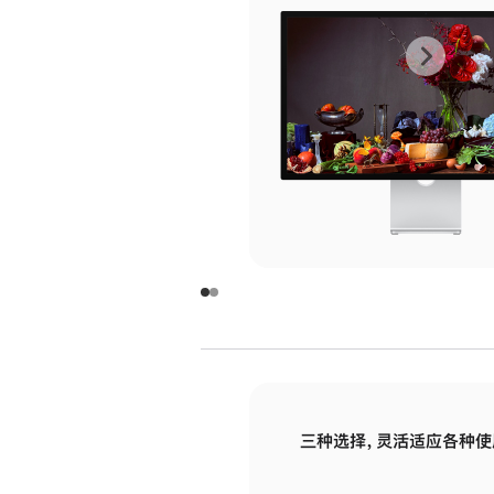
上
下
一
一
张
张
图
图
库
库
图
图
片
片
-
-
玻
玻
璃
璃
三种选择，灵活适应各种使
面
面
板
板