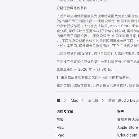
‡ 为近似值。金额可能随时间变动。
注
页
分期付款服务的条件
页
上述所示分期付款金额仅为使用特定期数免息分期付款估
脚
(包括但不限于招商银行、中国建设银行、中国工商银行
银行会要求你通过支付宝完成购买。Apple Store 零
呗分期，需经蚂蚁金服批准；对于微信分付分期，需经微信
括但不限于招商银行、中国建设银行、中国工商银行等，
求，不同免息分期期数对应的最低限额可能有所不同。上述分
上述方案不同，详情请参见教育商店、EPP 在线商店和
当商品有货并/或发货时，购物金额将计入你的信用卡、
产品按广告宣传价或标价提供分期付款服务。价格包含
此信息更新于 2026 年 7 月 30 日。
1. 重量依配置和制造工艺的不同而可能有所差异。
我们会使用你所在位置，为你更快显示送货选项。我们通过你
Mac
显示器
购买 Studio Displ
Apple
选购及了解
账户
商店
管理你的 App
Mac
Apple Stor
iPad
iCloud.com