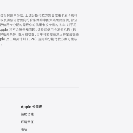
微信分付账单为准。上述分期付款方案由信用卡发卡机构
) 以及微信分付面向符合条件的中国大陆居民提供。部分
家。所有银行信用卡分期均需经你的信用卡发卡机构批准；对于花
ple 将不会被告知原因。请参阅信用卡发卡机构 (包
了解相关条件、费用和收费。订单可能需要满足特定金额要
e 员工购买计划 (EPP) 适用的分期付款方案可能与
。
Apple 价值观
辅助功能
环境责任
隐私