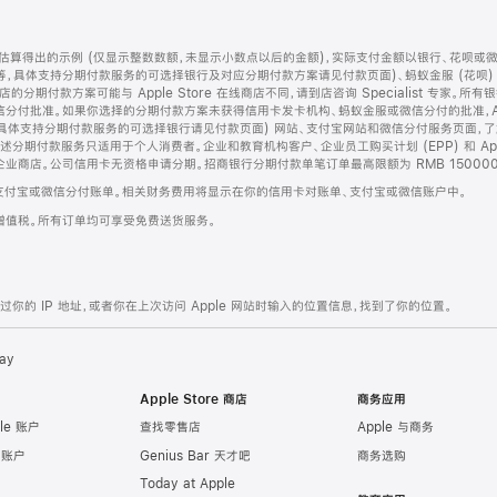
算得出的示例 (仅显示整数数额，未显示小数点以后的金额)，实际支付金额以银行、花呗或
等，具体支持分期付款服务的可选择银行及对应分期付款方案请见付款页面)、蚂蚁金服 (花呗
售店的分期付款方案可能与 Apple Store 在线商店不同，请到店咨询 Specialist 专
分付批准。如果你选择的分期付款方案未获得信用卡发卡机构、蚂蚁金服或微信分付的批准，Ap
具体支持分期付款服务的可选择银行请见付款页面) 网站、支付宝网站和微信分付服务页面，
期付款服务只适用于个人消费者。企业和教育机构客户、企业员工购买计划 (EPP) 和 Appl
企业商店。公司信用卡无资格申请分期。招商银行分期付款单笔订单最高限额为 RMB 150000
支付宝或微信分付账单。相关财务费用将显示在你的信用卡对账单、支付宝或微信账户中。
增值税。所有订单均可享受免费送货服务。
的 IP 地址，或者你在上次访问 Apple 网站时输入的位置信息，找到了你的位置。
ay
Apple Store 商店
商务应用
le 账户
查找零售店
Apple 与商务
e 账户
Genius Bar 天才吧
商务选购
Today at Apple