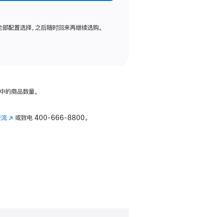
全部配置选择，之后随时回来再继续选购。
中的商品数量。
交流
(在
或致电
400-666-8800。
新
窗
口
中
打
开)