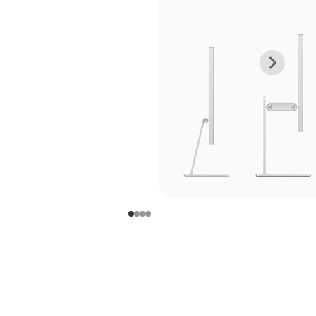
上
下
一
一
张
张
图
图
库
库
图
图
片
片
-
-
支
支
架
架