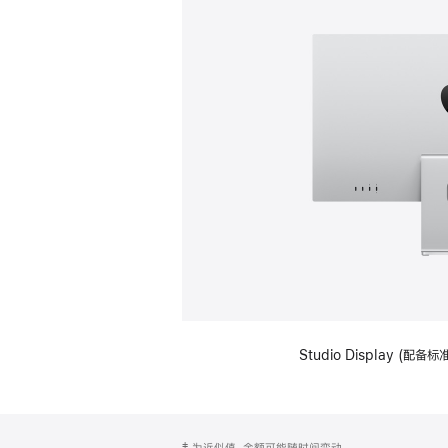
Studio Display (
网
脚